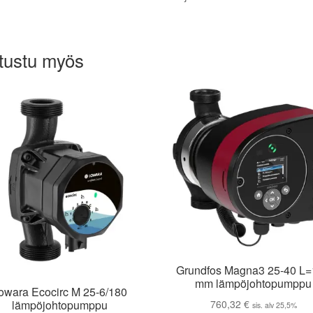
tustu myös
Grundfos Magna3 25-40 L
mm lämpöjohtopumppu
owara Ecocirc M 25-6/180
760,32
€
lämpöjohtopumppu
sis. alv 25,5%