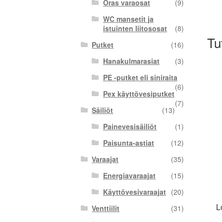
Oras varaosat
(9)
WC mansetit ja
istuinten liitososat
(8)
Tu
Putket
(16)
Hanakulmarasiat
(3)
PE -putket eli siniraita
(6)
Pex käyttövesiputket
(7)
Säiliöt
(13)
Painevesisäiliöt
(1)
Paisunta-astiat
(12)
Varaajat
(35)
Energiavaraajat
(15)
Käyttövesivaraajat
(20)
L
Venttiilit
(31)