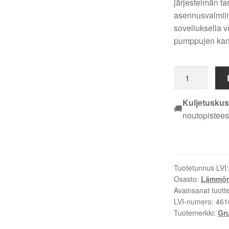
järjestelmän ta
asennusvalmiin 
sovelluksella 
pumppujen kan
Grundfos
Alpha1
GO
Kuljetuskus
🚚
25-
noutopistees
40
180
220-
240
Tuotetunnus LVI
V
Osasto:
Lämmönj
kiertovesipum
Avainsanat tuott
määrä
LVI-numero:
461
Tuotemerkki:
Gr