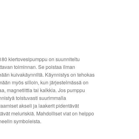
80 kiertovesipumppu on suunniteltu
ttavan toiminnan. Se poistaa ilman
seään kuivakäynniltä. Käynnistys on tehokas
ään myös silloin, kun järjestelmässä on
aa, magnetiittia tai kalkkia. Jos pumppu
ynnistyä toistuvasti suurimmalla
aamiset akseli ja laakerit pidentävät
ävät meluriskiä. Mahdolliset viat on helppo
eelin symboleista.