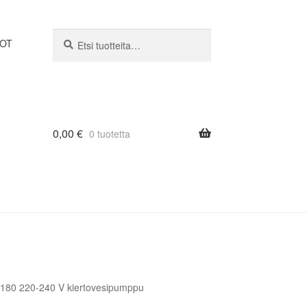
Etsi:
Haku
DOT
0,00
€
0 tuotetta
180 220-240 V kiertovesipumppu