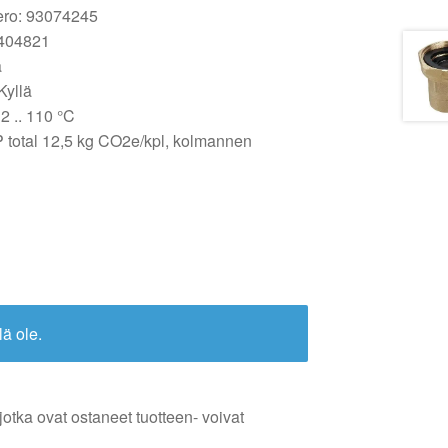
ero: 93074245
404821
ä
Kyllä
2 .. 110 °C
 total 12,5 kg CO2e/kpl, kolmannen
lä ole.
jotka ovat ostaneet tuotteen- voivat