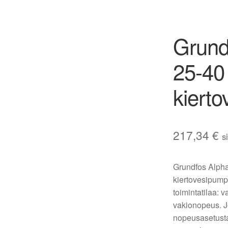
Grund
25-40
kiert
217,34
€
s
Grundfos Alph
kiertovesipump
toimintatilaa: 
vakionopeus. J
nopeusasetusta