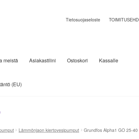
Tietosuojaseloste
TOIMITUSEH
ja meistä
Asiakastilini
Ostoskori
Kassalle
täntö (EU)
n
ipumput
Lämmönjaon kiertovesipumput
Grundfos Alpha1 GO 25-40 