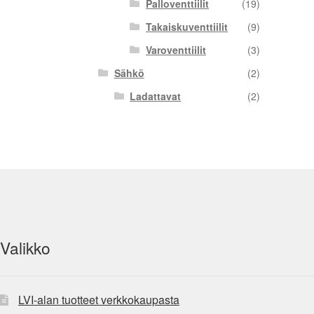
Palloventtiilit
(19)
Takaiskuventtiilit
(9)
Varoventtiilit
(3)
Sähkö
(2)
Ladattavat
(2)
Valikko
LVI-alan tuotteet verkkokaupasta