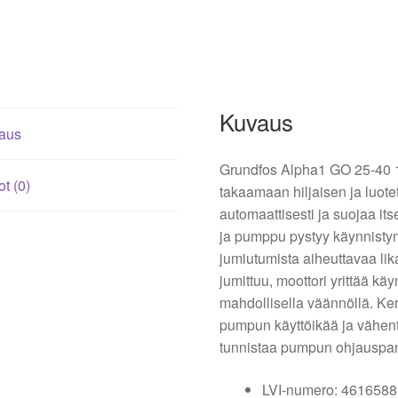
Kuvaus
aus
Grundfos Alpha1 GO 25-40 1
ot (0)
takaamaan hiljaisen ja luote
automaattisesti ja suojaa it
ja pumppu pystyy käynnistym
jumiutumista aiheuttavaa lik
jumittuu, moottori yrittää kä
mahdollisella väännöllä. Ker
pumpun käyttöikää ja vähent
tunnistaa pumpun ohjauspan
LVI-numero: 4616588