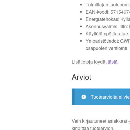
Toimittajan tuotenum
EAN-koodi: 5715467
Energiatehokas: Kyll
Asennusvalmis liitin: 
Käyttölämpötila-alue: 
Ympäristötiedot: GWP
osapuolen verifiointi
Lisätietoja löydät
tästä
.
Arviot
Tuotearvioita ei vie
Vain kirjautuneet asiakkaat -
kirjoittaa tuotearvion.