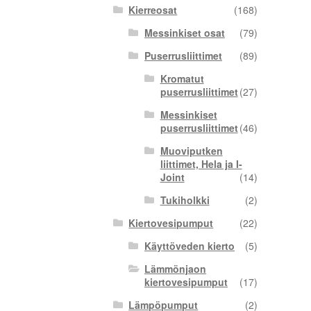
Kierreosat
(168)
Messinkiset osat
(79)
Puserrusliittimet
(89)
Kromatut
puserrusliittimet
(27)
Messinkiset
puserrusliittimet
(46)
Muoviputken
liittimet, Hela ja I-
Joint
(14)
Tukiholkki
(2)
Kiertovesipumput
(22)
Käyttöveden kierto
(5)
Lämmönjaon
kiertovesipumput
(17)
Lämpöpumput
(2)