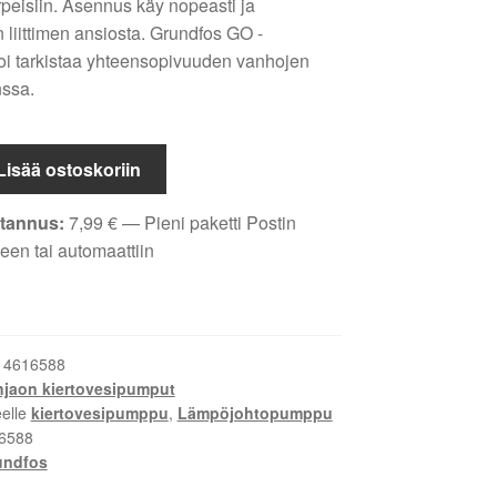
rpeisiin. Asennus käy nopeasti ja
liittimen ansiosta. Grundfos GO -
voi tarkistaa yhteensopivuuden vanhojen
ssa.
Lisää ostoskoriin
tannus:
7,99
€
— Pieni paketti Postin
een tai automaattiin
:
4616588
aon kiertovesipumput
ppu
eelle
kiertovesipumppu
,
Lämpöjohtopumppu
6588
undfos