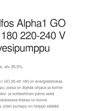
fos Alpha1 GO
 180 220-240 V
ovesipumppu
is. alv 25,5%
a1 GO 25-40 180 on energiatehokas
pu, jossa on älykäs ohjaus ja kolme
vakio- ja suhteellinen paine sekä
okaisessa tilassa on kolme
, joten pumppu on helppo säätää