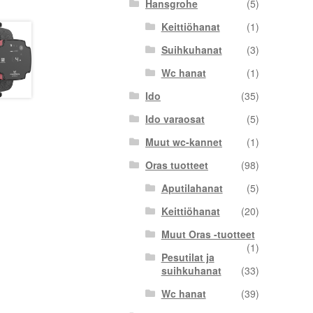
Hansgrohe
(5)
Keittiöhanat
(1)
Suihkuhanat
(3)
Wc hanat
(1)
Ido
(35)
Ido varaosat
(5)
Muut wc-kannet
(1)
Oras tuotteet
(98)
Aputilahanat
(5)
Keittiöhanat
(20)
Muut Oras -tuotteet
(1)
Pesutilat ja
suihkuhanat
(33)
Wc hanat
(39)