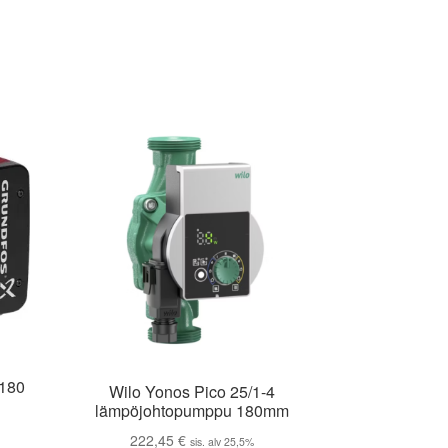
=180
Wilo Yonos Pico 25/1-4
lämpöjohtopumppu 180mm
222,45
€
sis. alv 25,5%