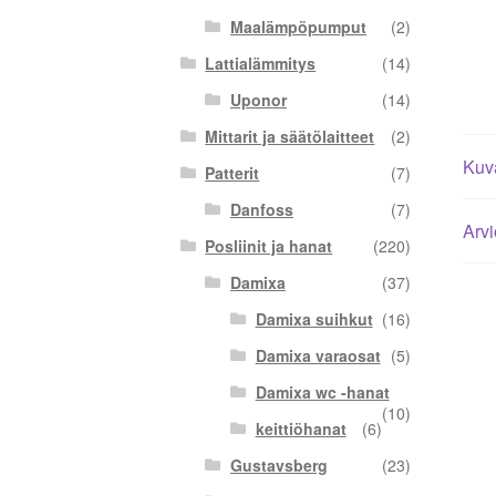
Maalämpöpumput
(2)
Lattialämmitys
(14)
Uponor
(14)
Mittarit ja säätölaitteet
(2)
Kuv
Patterit
(7)
Danfoss
(7)
Arvi
Posliinit ja hanat
(220)
Damixa
(37)
Damixa suihkut
(16)
Damixa varaosat
(5)
Damixa wc -hanat
(10)
keittiöhanat
(6)
Gustavsberg
(23)