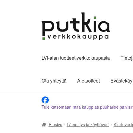
Siirry
Siirry
navigointiin
sisältöön
LVI-alan tuotteet verkkokaupasta
Tieto
Ota yhteyttä
Aletuotteet
Evästekäy
Tule katsomaan mitä kauppias puuhailee päivisi
Etusivu
Lämmitys ja käyttövesi
Kiertoves