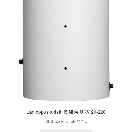
Lämpöpuskurisäiliö Nibe UKV 20-220
883,55
€
sis. alv 25,5%