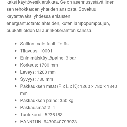
kaksi käyttövesikierukkaa. Se on asennusystävällinen
sen tehokkaiden yhteiden ansiosta. Soveltuu
käytettäväksi yhdessä erilaisten
energiantuotantolähteiden, kuten lämpöpumppujen,
puukattiloiden tai aurinkokeräinten kanssa.
Säiliön materiaali: Teräs
Tilavuus: 1000 l
Enimmäiskäyttöpaine: 3 bar
Korkeus: 1730 mm
Leveys: 1260 mm
Syvyys: 780 mm
Pakkauksen mitat (P x L x K): 1260 x 780 x 1840
mm
Pakkauksen paino: 350 kg
Pakkausmäärä: 1
Tuotekoodi: 5236183
EAN/GTIN: 6430040793923