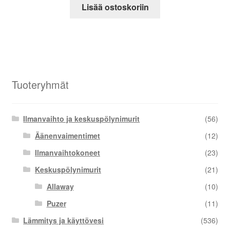
Lisää ostoskoriin
Tuoteryhmät
Ilmanvaihto ja keskuspölynimurit
(56)
Äänenvaimentimet
(12)
Ilmanvaihtokoneet
(23)
Keskuspölynimurit
(21)
Allaway
(10)
Puzer
(11)
Lämmitys ja käyttövesi
(536)