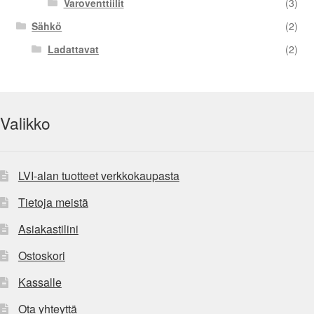
Varoventtiilit
(3)
Sähkö
(2)
Ladattavat
(2)
Valikko
LVI-alan tuotteet verkkokaupasta
Tietoja meistä
Asiakastilini
Ostoskori
Kassalle
Ota yhteyttä