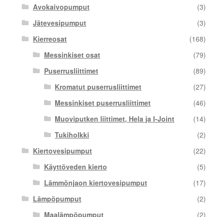
Avokaivopumput
(3)
Jätevesipumput
(3)
Kierreosat
(168)
Messinkiset osat
(79)
Puserrusliittimet
(89)
Kromatut puserrusliittimet
(27)
Messinkiset puserrusliittimet
(46)
Muoviputken liittimet, Hela ja I-Joint
(14)
Tukiholkki
(2)
Kiertovesipumput
(22)
Käyttöveden kierto
(5)
Lämmönjaon kiertovesipumput
(17)
Lämpöpumput
(2)
Maalämpöpumput
(2)