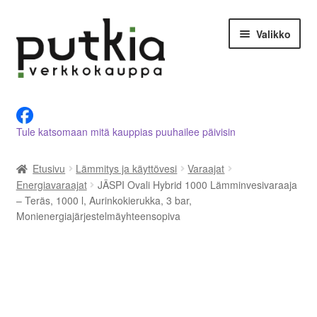
Siirry
Siirry
Valikko
navigointiin
sisältöön
LVI-alan tuotteet verkkokaupasta
Tule katsomaan mitä kauppias puuhailee päivisin
Tietoja meistä
Etusivu
Lämmitys ja käyttövesi
Varaajat
Asiakastilini
Energiavaraajat
JÄSPI Ovali Hybrid 1000 Lämminvesivaraaja
– Teräs, 1000 l, Aurinkokierukka, 3 bar,
Ostoskori
Monienergiajärjestelmäyhteensopiva
Kassalle
Ota yhteyttä