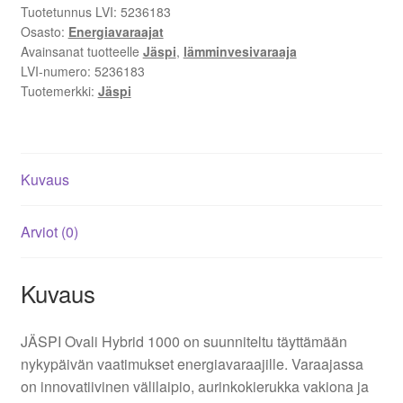
Tuotetunnus LVI:
5236183
1000
Osasto:
Energiavaraajat
l,
Avainsanat tuotteelle
Jäspi
,
lämminvesivaraaja
Aurinkokierukka,
LVI-numero:
5236183
3
Tuotemerkki:
Jäspi
bar,
Monienergiajärjestelmäyhteensopiva
määrä
Kuvaus
Arviot (0)
Kuvaus
JÄSPI Ovali Hybrid 1000 on suunniteltu täyttämään
nykypäivän vaatimukset energiavaraajille. Varaajassa
on innovatiivinen välilaipio, aurinkokierukka vakiona ja