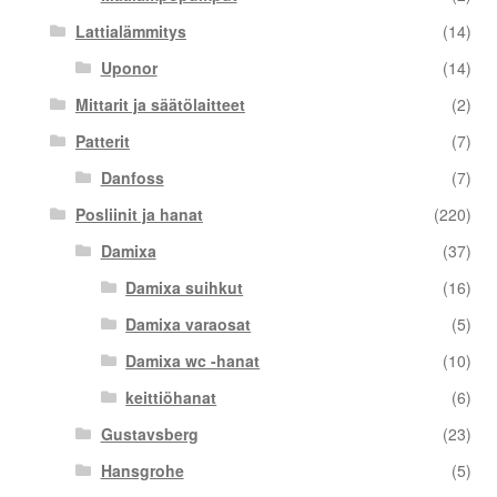
Lattialämmitys
(14)
Uponor
(14)
Mittarit ja säätölaitteet
(2)
Patterit
(7)
Danfoss
(7)
Posliinit ja hanat
(220)
Damixa
(37)
Damixa suihkut
(16)
Damixa varaosat
(5)
Damixa wc -hanat
(10)
keittiöhanat
(6)
Gustavsberg
(23)
Hansgrohe
(5)