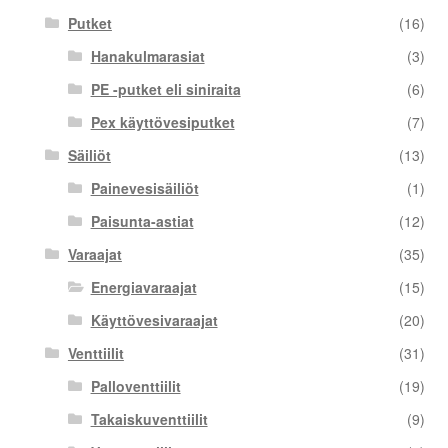
Putket
(16)
Hanakulmarasiat
(3)
PE -putket eli siniraita
(6)
Pex käyttövesiputket
(7)
Säiliöt
(13)
Painevesisäiliöt
(1)
Paisunta-astiat
(12)
Varaajat
(35)
Energiavaraajat
(15)
Käyttövesivaraajat
(20)
Venttiilit
(31)
Palloventtiilit
(19)
Takaiskuventtiilit
(9)