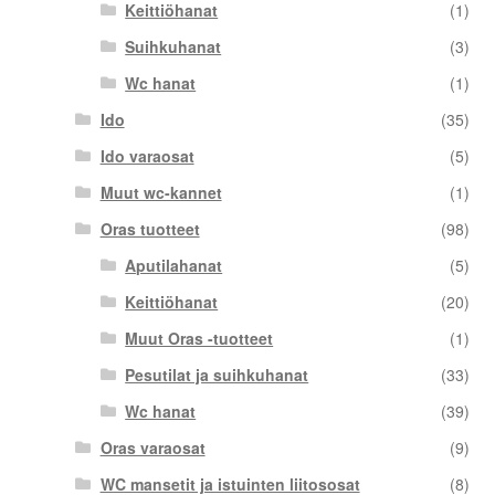
Keittiöhanat
(1)
Suihkuhanat
(3)
Wc hanat
(1)
Ido
(35)
Ido varaosat
(5)
Muut wc-kannet
(1)
Oras tuotteet
(98)
Aputilahanat
(5)
Keittiöhanat
(20)
Muut Oras -tuotteet
(1)
Pesutilat ja suihkuhanat
(33)
Wc hanat
(39)
Oras varaosat
(9)
WC mansetit ja istuinten liitososat
(8)