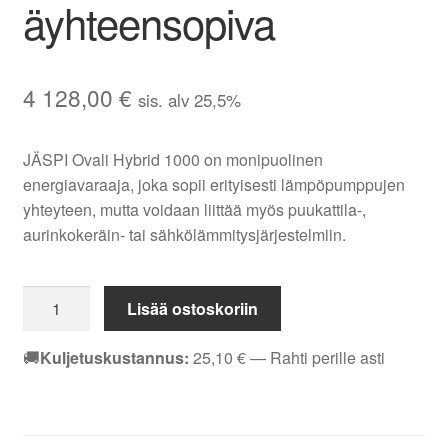
äyhteensopiva
4 128,00
€
sis. alv 25,5%
JÄSPI Ovali Hybrid 1000 on monipuolinen
energiavaraaja, joka sopii erityisesti lämpöpumppujen
yhteyteen, mutta voidaan liittää myös puukattila-,
aurinkokeräin- tai sähkölämmitysjärjestelmiin.
JÄSPI
Lisää ostoskoriin
Ovali
Hybrid
🚚
Kuljetuskustannus:
25,10
€
— Rahti perille asti
1000
Lämminvesivaraaja
–
Teräs,