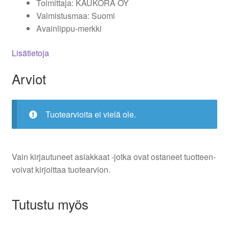
Toimittaja: KAUKORA OY
Valmistusmaa: Suomi
Avainlippu-merkki
Lisätietoja
Arviot
Tuotearvioita ei vielä ole.
Vain kirjautuneet asiakkaat -jotka ovat ostaneet tuotteen-
voivat kirjoittaa tuotearvion.
Tutustu myös