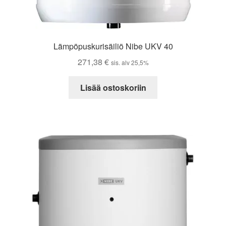
Lämpöpuskurisäiliö Nibe UKV 40
271,38
€
sis. alv 25,5%
Lisää ostoskoriin