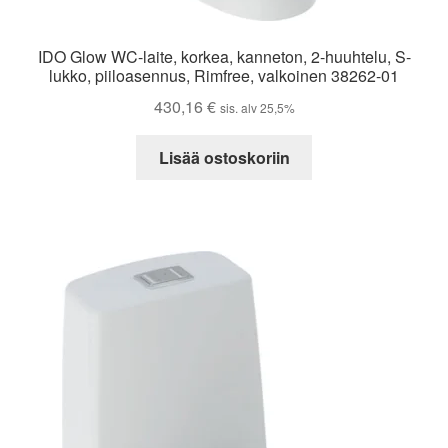
IDO Glow WC-laite, korkea, kanneton, 2-huuhtelu, S-
lukko, piiloasennus, Rimfree, valkoinen 38262-01
430,16
€
sis. alv 25,5%
Lisää ostoskoriin