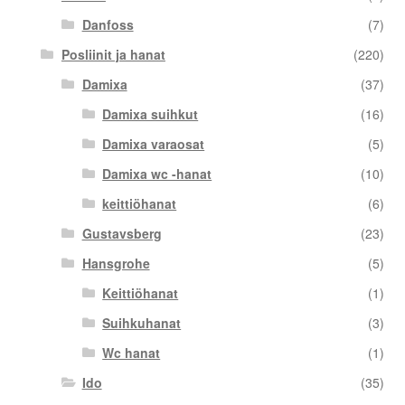
Danfoss
(7)
Posliinit ja hanat
(220)
Damixa
(37)
Damixa suihkut
(16)
Damixa varaosat
(5)
Damixa wc -hanat
(10)
keittiöhanat
(6)
Gustavsberg
(23)
Hansgrohe
(5)
Keittiöhanat
(1)
Suihkuhanat
(3)
Wc hanat
(1)
Ido
(35)