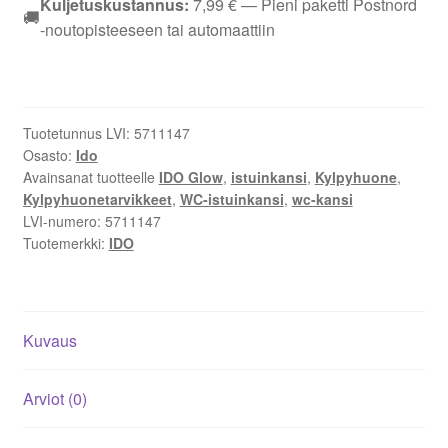
Kuljetuskustannus:
7,99
€
— Pieni paketti Postnord
🚚
istuinkansi,
-noutopisteeseen tai automaattiin
pehmeä,
valkoinen
91170-
01
Tuotetunnus LVI:
5711147
määrä
Osasto:
Ido
Avainsanat tuotteelle
IDO Glow
,
istuinkansi
,
Kylpyhuone
,
Kylpyhuonetarvikkeet
,
WC-istuinkansi
,
wc-kansi
LVI-numero:
5711147
Tuotemerkki:
IDO
Kuvaus
Arviot (0)