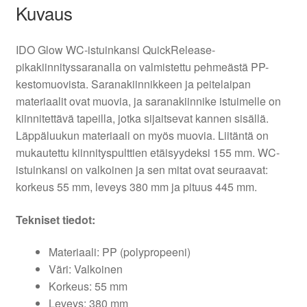
Kuvaus
IDO Glow WC-istuinkansi QuickRelease-
pikakiinnityssaranalla on valmistettu pehmeästä PP-
kestomuovista. Saranakiinnikkeen ja peitelaipan
materiaalit ovat muovia, ja saranakiinnike istuimelle on
kiinnitettävä tapeilla, jotka sijaitsevat kannen sisällä.
Läppäluukun materiaali on myös muovia. Liitäntä on
mukautettu kiinnityspulttien etäisyydeksi 155 mm. WC-
istuinkansi on valkoinen ja sen mitat ovat seuraavat:
korkeus 55 mm, leveys 380 mm ja pituus 445 mm.
Tekniset tiedot:
Materiaali: PP (polypropeeni)
Väri: Valkoinen
Korkeus: 55 mm
Leveys: 380 mm