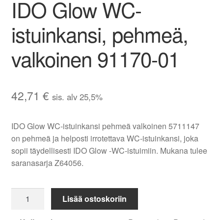
IDO Glow WC-
Evästekäytäntö (EU)
istuinkansi, pehmeä,
valkoinen 91170-01
42,71
€
sis. alv 25,5%
IDO Glow WC-istuinkansi pehmeä valkoinen 5711147
on pehmeä ja helposti irrotettava WC-istuinkansi, joka
sopii täydellisesti IDO Glow -WC-istuimiin. Mukana tulee
saranasarja Z64056.
IDO
Lisää ostoskoriin
Glow
WC-