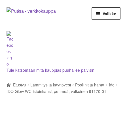
Siirry
Siirry
Valikko
navigointiin
sisältöön
LVI-alan tuotteet verkkokaupasta
Tietoja meistä
Asiakastilini
Tule katsomaan mitä kauppias puuhailee päivisin
Ostoskori
Etusivu
Lämmitys ja käyttövesi
Posliinit ja hanat
Ido
Kassalle
IDO Glow WC-istuinkansi, pehmeä, valkoinen 91170-01
Ota yhteyttä
Aletuotteet