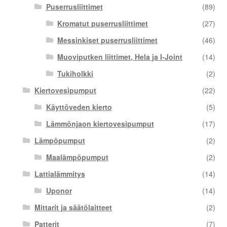
Puserrusliittimet
(89)
Kromatut puserrusliittimet
(27)
Messinkiset puserrusliittimet
(46)
Muoviputken liittimet, Hela ja I-Joint
(14)
Tukiholkki
(2)
Kiertovesipumput
(22)
Käyttöveden kierto
(5)
Lämmönjaon kiertovesipumput
(17)
Lämpöpumput
(2)
Maalämpöpumput
(2)
Lattialämmitys
(14)
Uponor
(14)
Mittarit ja säätölaitteet
(2)
Patterit
(7)