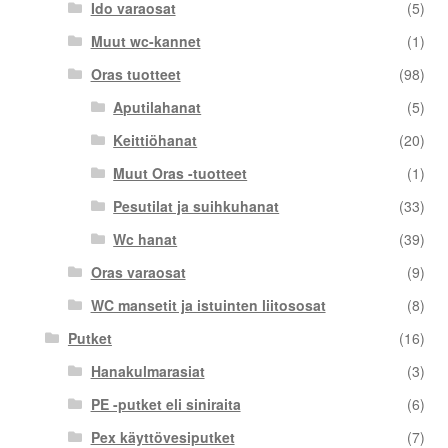
Ido varaosat
(5)
Muut wc-kannet
(1)
Oras tuotteet
(98)
Aputilahanat
(5)
Keittiöhanat
(20)
Muut Oras -tuotteet
(1)
Pesutilat ja suihkuhanat
(33)
Wc hanat
(39)
Oras varaosat
(9)
WC mansetit ja istuinten liitososat
(8)
Putket
(16)
Hanakulmarasiat
(3)
PE -putket eli siniraita
(6)
Pex käyttövesiputket
(7)