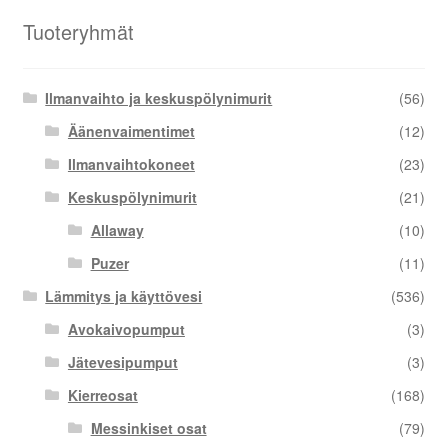
Tuoteryhmät
Ilmanvaihto ja keskuspölynimurit
(56)
Äänenvaimentimet
(12)
Ilmanvaihtokoneet
(23)
Keskuspölynimurit
(21)
Allaway
(10)
Puzer
(11)
Lämmitys ja käyttövesi
(536)
Avokaivopumput
(3)
Jätevesipumput
(3)
Kierreosat
(168)
Messinkiset osat
(79)