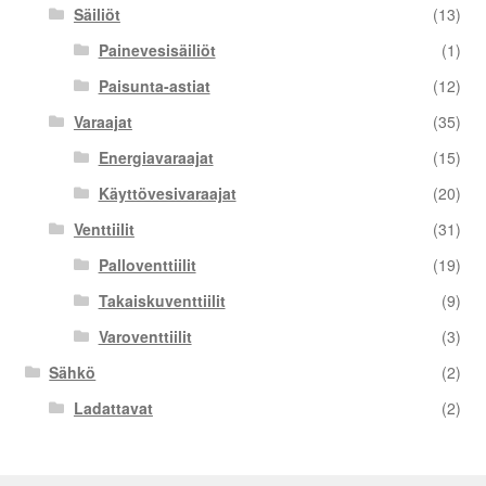
Säiliöt
(13)
Painevesisäiliöt
(1)
Paisunta-astiat
(12)
Varaajat
(35)
Energiavaraajat
(15)
Käyttövesivaraajat
(20)
Venttiilit
(31)
Palloventtiilit
(19)
Takaiskuventtiilit
(9)
Varoventtiilit
(3)
Sähkö
(2)
Ladattavat
(2)