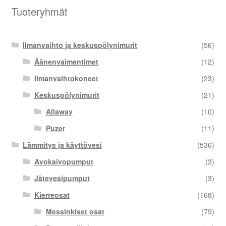
Tuoteryhmät
Ilmanvaihto ja keskuspölynimurit
(56)
Äänenvaimentimet
(12)
Ilmanvaihtokoneet
(23)
Keskuspölynimurit
(21)
Allaway
(10)
Puzer
(11)
Lämmitys ja käyttövesi
(536)
Avokaivopumput
(3)
Jätevesipumput
(3)
Kierreosat
(168)
Messinkiset osat
(79)