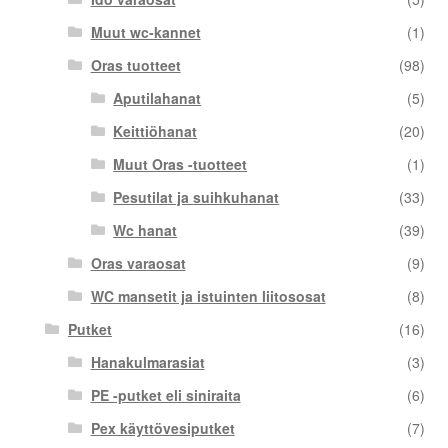
Muut wc-kannet
(1)
Oras tuotteet
(98)
Aputilahanat
(5)
Keittiöhanat
(20)
Muut Oras -tuotteet
(1)
Pesutilat ja suihkuhanat
(33)
Wc hanat
(39)
Oras varaosat
(9)
WC mansetit ja istuinten liitososat
(8)
Putket
(16)
Hanakulmarasiat
(3)
PE -putket eli siniraita
(6)
Pex käyttövesiputket
(7)