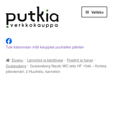
Siirry
Siirry
Valikko
navigointiin
sisältöön
LVI-alan tuotteet verkkokaupasta
Tule katsomaan mitä kauppias puuhailee päivisin
Tietoja meistä
Etusivu
Lämmitys ja käyttövesi
Posliinit ja hanat
Asiakastilini
Gustavsberg
Gustavsberg Nautic WC-laite HF 1546 – Korkea
piiloviemäri, 2-Huuhtelu, kanneton
Ostoskori
Kassalle
Ota yhteyttä