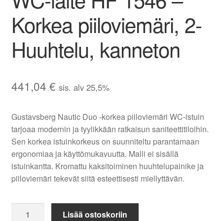
Korkea piiloviemäri, 2-
Huuhtelu, kanneton
441,04
€
sis. alv 25,5%
Gustavsberg Nautic Duo -korkea piiloviemäri WC-istuin
tarjoaa modernin ja tyylikkään ratkaisun saniteettitiloihin.
Sen korkea istuinkorkeus on suunniteltu parantamaan
ergonomiaa ja käyttömukavuutta. Malli ei sisällä
istuinkantta. Kromattu kaksitoiminen huuhtelupainike ja
piiloviemäri tekevät siitä esteettisesti miellyttävän.
Gustavsberg
Lisää ostoskoriin