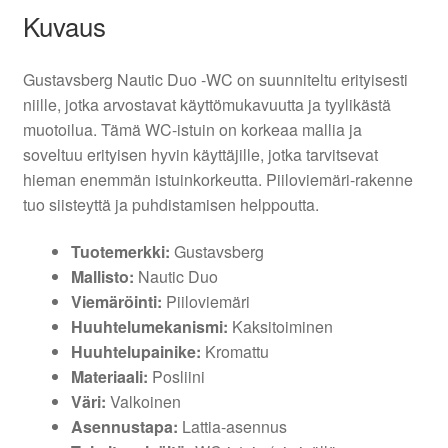
Kuvaus
Gustavsberg Nautic Duo -WC on suunniteltu erityisesti
niille, jotka arvostavat käyttömukavuutta ja tyylikästä
muotoilua. Tämä WC-istuin on korkeaa mallia ja
soveltuu erityisen hyvin käyttäjille, jotka tarvitsevat
hieman enemmän istuinkorkeutta. Piiloviemäri-rakenne
tuo siisteyttä ja puhdistamisen helppoutta.
Tuotemerkki:
Gustavsberg
Mallisto:
Nautic Duo
Viemäröinti:
Piiloviemäri
Huuhtelumekanismi:
Kaksitoiminen
Huuhtelupainike:
Kromattu
Materiaali:
Posliini
Väri:
Valkoinen
Asennustapa:
Lattia-asennus