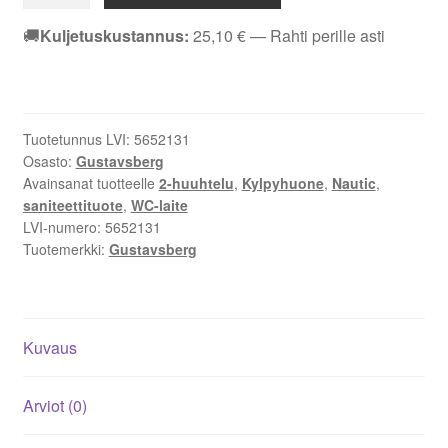
Nautic
WC-
🚚
Kuljetuskustannus:
25,10
€
— Rahti perille asti
laite
HF
1546
-
Tuotetunnus LVI:
5652131
Korkea
Osasto:
Gustavsberg
piiloviemäri,
Avainsanat tuotteelle
2-huuhtelu
,
Kylpyhuone
,
Nautic
,
2-
saniteettituote
,
WC-laite
Huuhtelu,
LVI-numero:
5652131
kanneton
Tuotemerkki:
Gustavsberg
määrä
Kuvaus
Arviot (0)