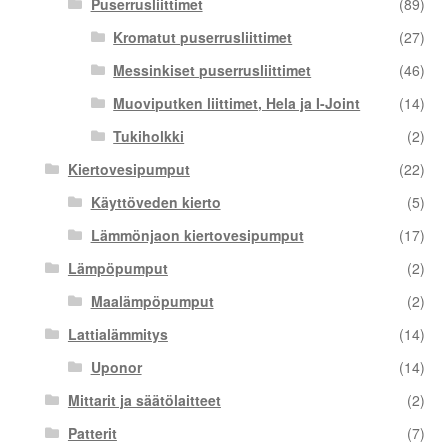
Puserrusliittimet
(89)
Kromatut puserrusliittimet
(27)
Messinkiset puserrusliittimet
(46)
Muoviputken liittimet, Hela ja I-Joint
(14)
Tukiholkki
(2)
Kiertovesipumput
(22)
Käyttöveden kierto
(5)
Lämmönjaon kiertovesipumput
(17)
Lämpöpumput
(2)
Maalämpöpumput
(2)
Lattialämmitys
(14)
Uponor
(14)
Mittarit ja säätölaitteet
(2)
Patterit
(7)