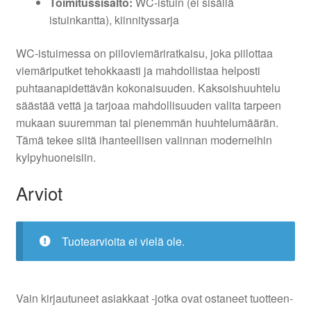
Toimitussisältö:
WC-istuin (ei sisällä
istuinkantta), kiinnityssarja
WC-istuimessa on piiloviemäriratkaisu, joka piilottaa
viemäriputket tehokkaasti ja mahdollistaa helposti
puhtaanapidettävän kokonaisuuden. Kaksoishuuhtelu
säästää vettä ja tarjoaa mahdollisuuden valita tarpeen
mukaan suuremman tai pienemmän huuhtelumäärän.
Tämä tekee siitä ihanteellisen valinnan moderneihin
kylpyhuoneisiin.
Arviot
Tuotearvioita ei vielä ole.
Vain kirjautuneet asiakkaat -jotka ovat ostaneet tuotteen-