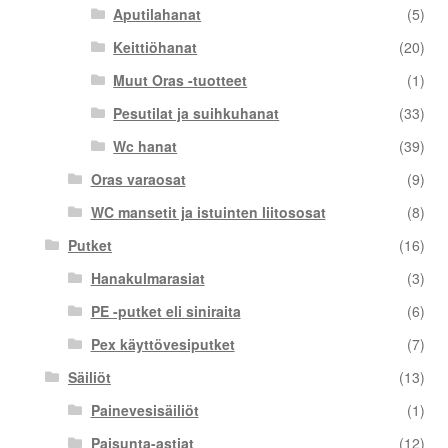
Aputilahanat
(5)
Keittiöhanat
(20)
Muut Oras -tuotteet
(1)
Pesutilat ja suihkuhanat
(33)
Wc hanat
(39)
Oras varaosat
(9)
WC mansetit ja istuinten liitososat
(8)
Putket
(16)
Hanakulmarasiat
(3)
PE -putket eli siniraita
(6)
Pex käyttövesiputket
(7)
Säiliöt
(13)
Painevesisäiliöt
(1)
Paisunta-astiat
(12)