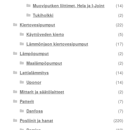
Muoviputken liittimet, Hela ja I-Joint
(14)
Tukiholkki
(2)
Kiertovesipumput
(22)
Käyttöveden kierto
(5)
Lämmönjaon kiertovesipumput
(17)
Lämpöpumput
(2)
Maalämpöpumput
(2)
Lattialämmitys
(14)
Uponor
(14)
Mittarit ja säätölaitteet
(2)
Patterit
(7)
Danfoss
(7)
Posliinit ja hanat
(220)