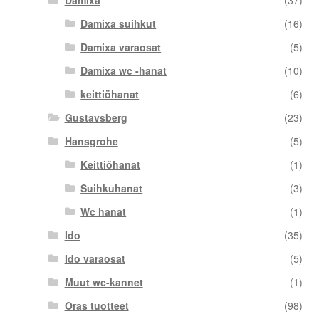
Damixa
(37)
Damixa suihkut
(16)
Damixa varaosat
(5)
Damixa wc -hanat
(10)
keittiöhanat
(6)
Gustavsberg
(23)
Hansgrohe
(5)
Keittiöhanat
(1)
Suihkuhanat
(3)
Wc hanat
(1)
Ido
(35)
Ido varaosat
(5)
Muut wc-kannet
(1)
Oras tuotteet
(98)