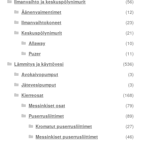
Ilmanvaihto ja keskuspölynimurit
(56)
Äänenvaimentimet
(12)
Ilmanvaihtokoneet
(23)
Keskuspölynimurit
(21)
Allaway
(10)
Puzer
(11)
Lämmitys ja käyttövesi
(536)
Avokaivopumput
(3)
Jätevesipumput
(3)
Kierreosat
(168)
Messinkiset osat
(79)
Puserrusliittimet
(89)
Kromatut puserrusliittimet
(27)
Messinkiset puserrusliittimet
(46)