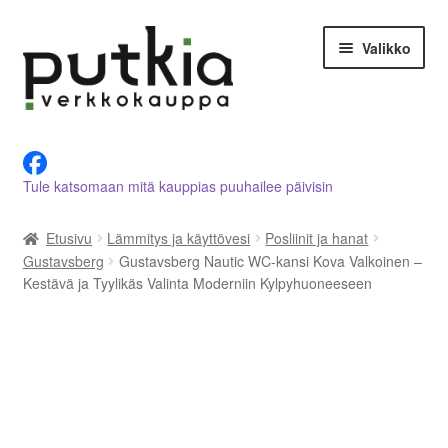
Siirry
Siirry
Valikko
navigointiin
sisältöön
LVI-alan tuotteet verkkokaupasta
Tule katsomaan mitä kauppias puuhailee päivisin
Tietoja meistä
Etusivu
Lämmitys ja käyttövesi
Posliinit ja hanat
Asiakastilini
Gustavsberg
Gustavsberg Nautic WC-kansi Kova Valkoinen –
Kestävä ja Tyylikäs Valinta Moderniin Kylpyhuoneeseen
Ostoskori
Kassalle
Ota yhteyttä