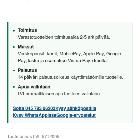
Kova
Valkoinen
-
Kestävä
Toimitus
ja
Varastotuotteiden toimitusaika 2-5 arkipäivää.
Tyylikäs
Maksut
Valinta
Verkkopankit, kortit, MobilePay, Apple Pay, Google
Moderniin
Pay, lasku ja osamaksu Visma Payn kautta.
Kylpyhuoneeseen
Palautus
määrä
14 päivän palautusoikeus käyttämättömille tuotteille.
Apua valintaan
LVI-ammattilaisen apu tuotteen valintaan.
Soita 045 783 96203
Kysy sähköpostilla
Kysy WhatsAppissa
Google-arvostelut
Tuotetunnus LVI:
5712005