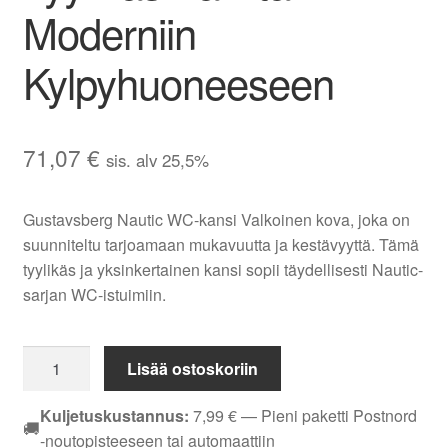
Moderniin
Kylpyhuoneeseen
71,07
€
sis. alv 25,5%
Gustavsberg Nautic WC-kansi Valkoinen kova, joka on
suunniteltu tarjoamaan mukavuutta ja kestävyyttä. Tämä
tyylikäs ja yksinkertainen kansi sopii täydellisesti Nautic-
sarjan WC-istuimiin.
Gustavsberg
Lisää ostoskoriin
Nautic
WC-
Kuljetuskustannus:
7,99
€
— Pieni paketti Postnord
🚚
kansi
-noutopisteeseen tai automaattiin