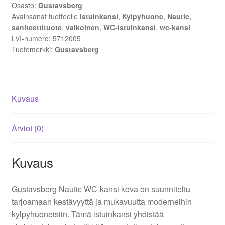
Osasto:
Gustavsberg
Avainsanat tuotteelle
istuinkansi
,
Kylpyhuone
,
Nautic
,
saniteettituote
,
valkoinen
,
WC-istuinkansi
,
wc-kansi
LVI-numero:
5712005
Tuotemerkki:
Gustavsberg
Kuvaus
Arviot (0)
Kuvaus
Gustavsberg Nautic WC-kansi kova on suunniteltu
tarjoamaan kestävyyttä ja mukavuutta moderneihin
kylpyhuoneisiin. Tämä istuinkansi yhdistää