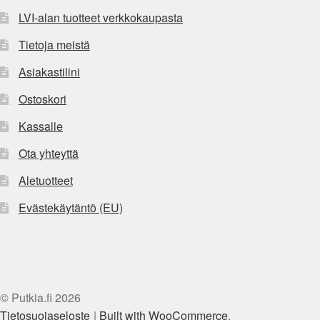
LVI-alan tuotteet verkkokaupasta
Tietoja meistä
Asiakastilini
Ostoskori
Kassalle
Ota yhteyttä
Aletuotteet
Evästekäytäntö (EU)
© Putkia.fi 2026
Tietosuojaseloste
Built with WooCommerce
.