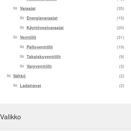
Varaajat
(35)
Energiavaraajat
(15)
Käyttövesivaraajat
(20)
Venttiilit
(31)
Palloventtiilit
(19)
Takaiskuventtiilit
(9)
Varoventtiilit
(3)
Sähkö
(2)
Ladattavat
(2)
Valikko