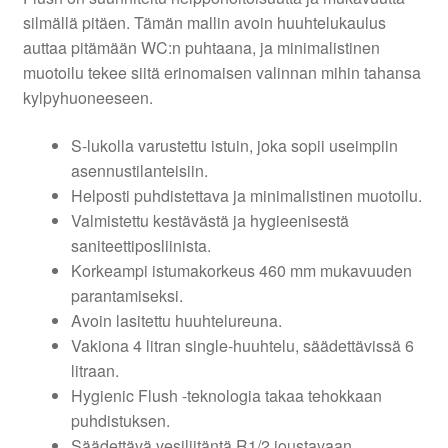
silmällä pitäen. Tämän mallin avoin huuhtelukaulus
auttaa pitämään WC:n puhtaana, ja minimalistinen
muotoilu tekee siitä erinomaisen valinnan mihin tahansa
kylpyhuoneeseen.
S-lukolla varustettu istuin, joka sopii useimpiin
asennustilanteisiin.
Helposti puhdistettava ja minimalistinen muotoilu.
Valmistettu kestävästä ja hygieenisestä
saniteettiposliinista.
Korkeampi istumakorkeus 460 mm mukavuuden
parantamiseksi.
Avoin lasitettu huuhtelureuna.
Vakiona 4 litran single-huuhtelu, säädettävissä 6
litraan.
Hygienic Flush -teknologia takaa tehokkaan
puhdistuksen.
Säädettävä vesiliitäntä R1/2 joustavaan