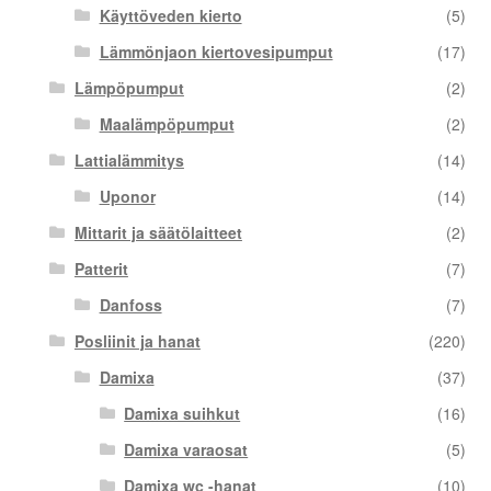
Käyttöveden kierto
(5)
Lämmönjaon kiertovesipumput
(17)
Lämpöpumput
(2)
Maalämpöpumput
(2)
Lattialämmitys
(14)
Uponor
(14)
Mittarit ja säätölaitteet
(2)
Patterit
(7)
Danfoss
(7)
Posliinit ja hanat
(220)
Damixa
(37)
Damixa suihkut
(16)
Damixa varaosat
(5)
Damixa wc -hanat
(10)