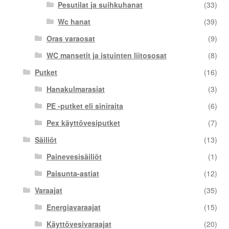
Pesutilat ja suihkuhanat
(33)
Wc hanat
(39)
Oras varaosat
(9)
WC mansetit ja istuinten liitososat
(8)
Putket
(16)
Hanakulmarasiat
(3)
PE -putket eli siniraita
(6)
Pex käyttövesiputket
(7)
Säiliöt
(13)
Painevesisäiliöt
(1)
Paisunta-astiat
(12)
Varaajat
(35)
Energiavaraajat
(15)
Käyttövesivaraajat
(20)