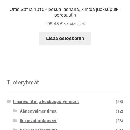
Oras Safira 1010F pesuallashana, kiinteä juoksuputki,
poresuutin
108,45
€
sis. alv 25,5%
Lisää ostoskoriin
Tuoteryhmät
Ilmanvaihto ja keskuspölynimurit
(56)
Äänenvaimentimet
(12)
Ilmanvaihtokoneet
(23)
Keskuspölynimurit
(21)