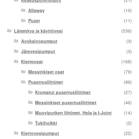
Allaway
(10)
Puzer
(11)
Lämmitys ja käyttövesi
(536)
Avokaivopumput
(3)
Jätevesipumput
(3)
Kierreosat
(168)
Messinkiset osat
(79)
Puserrusliittimet
(89)
Kromatut puserrusliittimet
(27)
Messinkiset puserrusliittimet
(46)
Muoviputken liittimet, Hela ja I-Joint
(14)
Tukiholkki
(2)
Kiertovesipumput
(22)