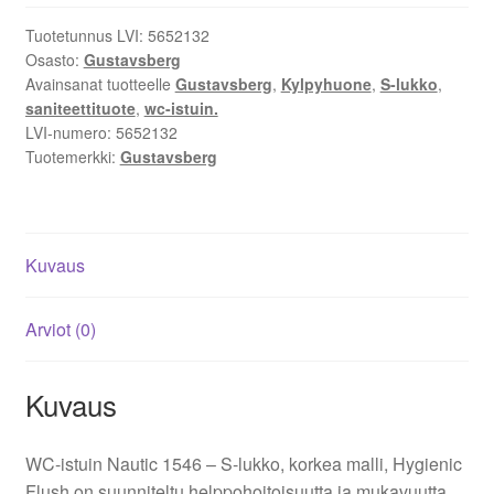
Flush,
Tuotetunnus LVI:
5652132
S-
Osasto:
Gustavsberg
lukko,
Avainsanat tuotteelle
Gustavsberg
,
Kylpyhuone
,
S-lukko
,
korkea
saniteettituote
,
wc-istuin.
malli,
LVI-numero:
5652132
ilman
Tuotemerkki:
Gustavsberg
istuinkantta
-
Gustavsberg
Kuvaus
määrä
Arviot (0)
Kuvaus
WC-istuin Nautic 1546 – S-lukko, korkea malli, Hygienic
Flush on suunniteltu helppohoitoisuutta ja mukavuutta