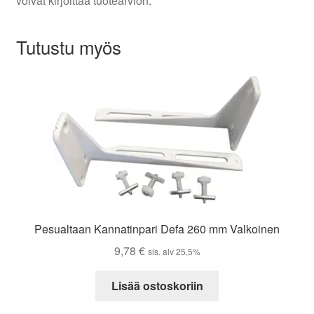
voivat kirjoittaa tuotearvion.
Tutustu myös
Pesualtaan Kannatinpari Defa 260 mm Valkoinen
9,78
€
sis. alv 25,5%
Lisää ostoskoriin