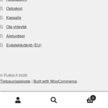
Ostoskori
Kassalle
Ota yhteyttä
Aletuotteet
Evästekäytäntö (EU)
© Putkia.fi 2026
Tietosuojaseloste
Built with WooCommerce
.
0
Etsi:
Haku