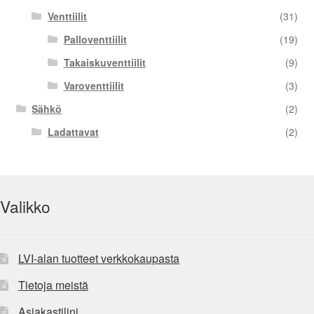
Venttiilit
(31)
Palloventtiilit
(19)
Takaiskuventtiilit
(9)
Varoventtiilit
(3)
Sähkö
(2)
Ladattavat
(2)
Valikko
LVI-alan tuotteet verkkokaupasta
Tietoja meistä
Asiakastilini