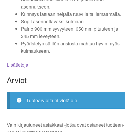
asennukseen.
Kiinnitys lattiaan neljällä ruuvilla tai liimaamalla.
Sopii asennettavaksi kulmaan.
Paino 900 mm syvyyteen, 650 mm pituuteen ja
345 mm leveyteen.
Pyöristetyn säiliön ansiosta mahtuu hyvin myös
kulmaukseen.
Lisätietoja
Arviot
Tuotearvioita ei vielä ole.
Vain kirjautuneet asiakkaat -jotka ovat ostaneet tuotteen-