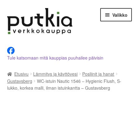
Siirry
Siirry
Valikko
navigointiin
sisältöön
LVI-alan tuotteet verkkokaupasta
Tule katsomaan mitä kauppias puuhailee päivisin
Tietoja meistä
Etusivu
Lämmitys ja käyttövesi
Posliinit ja hanat
Asiakastilini
Gustavsberg
WC-istuin Nautic 1546 – Hygienic Flush, S-
lukko, korkea malli, ilman istuinkantta – Gustavsberg
Ostoskori
Kassalle
Ota yhteyttä