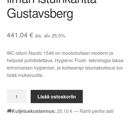
Gustavsberg
441,04
€
sis. alv 25,5%
WC-istuin Nautic 1546 on muotoilultaan moderni ja
helposti puhdistettava. Hygienic Flush -teknologia takaa
erinomaisen hygienian, ja korkeampi istumakorkeus tuo
lisää mukavuutta.
WC-
Lisää ostoskoriin
istuin
Nautic
🚚
Kuljetuskustannus:
25,10
€
— Rahti perille asti
1546
-
Hygienic