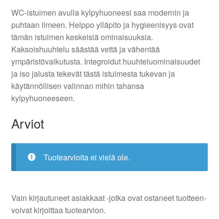
WC-istuimen avulla kylpyhuoneesi saa modernin ja
puhtaan ilmeen. Helppo ylläpito ja hygieenisyys ovat
tämän istuimen keskeisiä ominaisuuksia.
Kaksoishuuhtelu säästää vettä ja vähentää
ympäristövaikutusta. Integroidut huuhteluominaisuudet
ja iso jalusta tekevät tästä istuimesta tukevan ja
käytännöllisen valinnan mihin tahansa
kylpyhuoneeseen.
Arviot
Tuotearvioita ei vielä ole.
Vain kirjautuneet asiakkaat -jotka ovat ostaneet tuotteen-
voivat kirjoittaa tuotearvion.