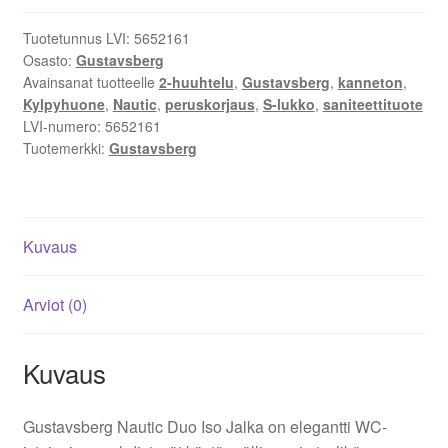
HF
Tuotetunnus LVI:
5652161
1591
Osasto:
Gustavsberg
-
Avainsanat tuotteelle
2-huuhtelu
,
Gustavsberg
,
kanneton
,
Kanneton,
Kylpyhuone
,
Nautic
,
peruskorjaus
,
S-lukko
,
saniteettituote
Tehokas
LVI-numero:
5652161
Vedenkulutus,
Tuotemerkki:
Gustavsberg
Peruskorjausmalli
määrä
Kuvaus
Arviot (0)
Kuvaus
Gustavsberg Nautic Duo Iso Jalka on elegantti WC-