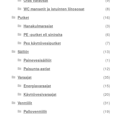
Oras varaosat
(9)
WC mansetit ja istuinten liitososat
(8)
Putket
(16)
Hanakulmarasiat
(3)
PE -putket eli siniraita
(6)
Pex käyttövesiputket
(7)
Säiliöt
(13)
Painevesisäiliöt
(1)
Paisunta-astiat
(12)
Varaajat
(35)
Energiavaraajat
(15)
Käyttövesivaraajat
(20)
Venttiilit
(31)
Palloventtiilit
(19)