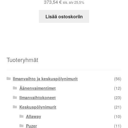
373,54
€
sis. alv 25,5%
Lisää ostoskoriin
Tuoteryhmät
Ilmanvaihto ja keskuspölynimurit
(56)
Äänenvaimentimet
(12)
Ilmanvaihtokoneet
(23)
Keskuspölynimurit
(21)
Allaway
(10)
Puzer
(11)