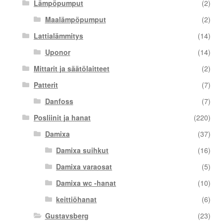
Lämpöpumput
(2)
Maalämpöpumput
(2)
Lattialämmitys
(14)
Uponor
(14)
Mittarit ja säätölaitteet
(2)
Patterit
(7)
Danfoss
(7)
Posliinit ja hanat
(220)
Damixa
(37)
Damixa suihkut
(16)
Damixa varaosat
(5)
Damixa wc -hanat
(10)
keittiöhanat
(6)
Gustavsberg
(23)