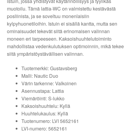
istuin, jossa yhdistyvät käytännöllisyys ja tyylikäs
muotoilu. Tämä lattia-WC on valmistettu kestävästä
posliinista, ja se soveltuu monenlaisiin
kylpyhuonetiloihin. Istuin ei sisällä kantta, mutta sen
ominaisuudet tekevät siitä erinomaisen valinnan
moneen eri tarpeeseen. Kaksoishuuhtelutoiminto
mahdollistaa vedenkulutuksen optimoinnin, mikä tekee
siitä ympäristöystävällisen valinnan.
Tuotemerkki: Gustavsberg
Malli: Nautic Duo
Värin tarkenne: Valkoinen
Asennustapa: Lattia
Viemäröinti: S-lukko
Kaksoishuuhtelu: Kyllä
Huuhtelukaulus: Kyllä
Tuotenumero: LVI 5652161
LVI-numero: 5652161