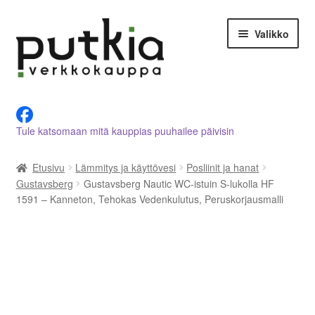
Siirry
Siirry
Valikko
navigointiin
sisältöön
LVI-alan tuotteet verkkokaupasta
Tule katsomaan mitä kauppias puuhailee päivisin
Tietoja meistä
Etusivu
Lämmitys ja käyttövesi
Posliinit ja hanat
Asiakastilini
Gustavsberg
Gustavsberg Nautic WC-istuin S-lukolla HF
1591 – Kanneton, Tehokas Vedenkulutus, Peruskorjausmalli
Ostoskori
Kassalle
Ota yhteyttä