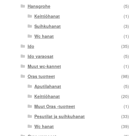
Hansgrohe
(5)
Keittiöhanat
(1)
Suihkuhanat
(3)
Wc hanat
(1)
Ido
(35)
Ido varaosat
(5)
Muut wc-kannet
(1)
Oras tuotteet
(98)
Aputilahanat
(5)
Keittiöhanat
(20)
Muut Oras -tuotteet
(1)
Pesutilat ja suihkuhanat
(33)
Wc hanat
(39)