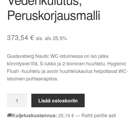
Peruskorjausmalli
373,54
€
sis. alv 25,5%
Gustavsberg Nautic WC-istuimessa on iso jalka
kiinnitysrei’illä, S-lukko ja 2-toiminen huuhtelu. Hygienic
Flush -huuhtelu ja avoin huuhtelukaulus helpottavat WC-
istuimen puhtaanapitoa.
Gustavsberg
Lisää ostoskoriin
Nautic
WC-
🚚
Kuljetuskustannus:
25,10
€
— Rahti perille asti
istuin
S-
lukolla