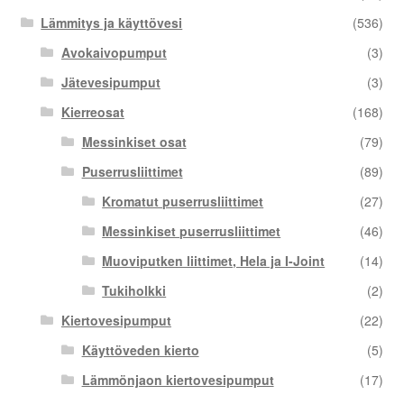
Lämmitys ja käyttövesi
(536)
Avokaivopumput
(3)
Jätevesipumput
(3)
Kierreosat
(168)
Messinkiset osat
(79)
Puserrusliittimet
(89)
Kromatut puserrusliittimet
(27)
Messinkiset puserrusliittimet
(46)
Muoviputken liittimet, Hela ja I-Joint
(14)
Tukiholkki
(2)
Kiertovesipumput
(22)
Käyttöveden kierto
(5)
Lämmönjaon kiertovesipumput
(17)