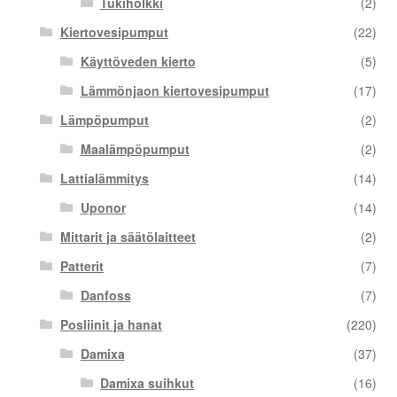
Tukiholkki
(2)
Kiertovesipumput
(22)
Käyttöveden kierto
(5)
Lämmönjaon kiertovesipumput
(17)
Lämpöpumput
(2)
Maalämpöpumput
(2)
Lattialämmitys
(14)
Uponor
(14)
Mittarit ja säätölaitteet
(2)
Patterit
(7)
Danfoss
(7)
Posliinit ja hanat
(220)
Damixa
(37)
Damixa suihkut
(16)