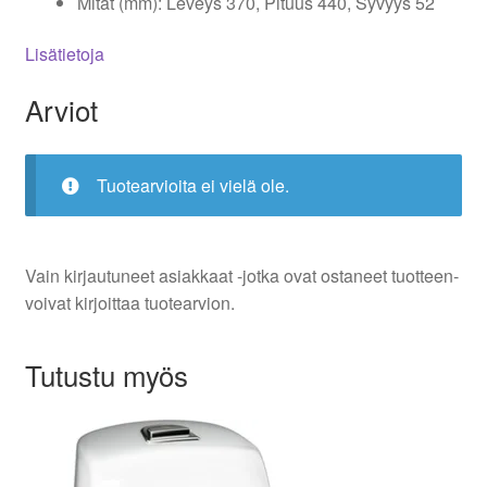
Mitat (mm): Leveys 370, Pituus 440, Syvyys 52
Lisätietoja
Arviot
Tuotearvioita ei vielä ole.
Vain kirjautuneet asiakkaat -jotka ovat ostaneet tuotteen-
voivat kirjoittaa tuotearvion.
Tutustu myös