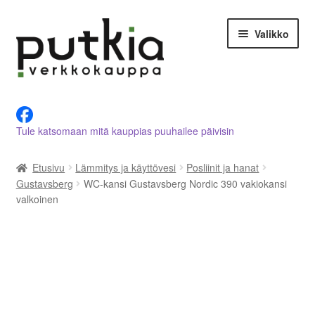
Siirry
Siirry
Valikko
navigointiin
sisältöön
LVI-alan tuotteet verkkokaupasta
Tule katsomaan mitä kauppias puuhailee päivisin
Tietoja meistä
Etusivu
Lämmitys ja käyttövesi
Posliinit ja hanat
Asiakastilini
Gustavsberg
WC-kansi Gustavsberg Nordic 390 vakiokansi
valkoinen
Ostoskori
Kassalle
Ota yhteyttä