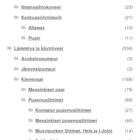
Ilmanvaihtokoneet
(23)
Keskuspölynimurit
(21)
Allaway
(10)
Puzer
(11)
Lämmitys ja käyttövesi
(536)
Avokaivopumput
(3)
Jätevesipumput
(3)
Kierreosat
(168)
Messinkiset osat
(79)
Puserrusliittimet
(89)
Kromatut puserrusliittimet
(27)
Messinkiset puserrusliittimet
(46)
Muoviputken liittimet, Hela ja I-Joint
(14)