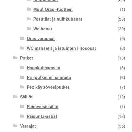
Muut Oras -tuotteet
(1)
Pesutilat ja suihkuhanat
(33)
Wc hanat
(39)
Oras varaosat
(9)
WC mansetit ja istuinten liitososat
(8)
Putket
(16)
Hanakulmarasiat
(3)
PE -putket eli siniraita
(6)
Pex käyttövesiputket
(7)
Säiliöt
(13)
Painevesisäiliöt
(1)
Paisunta-astiat
(12)
Varaajat
(35)