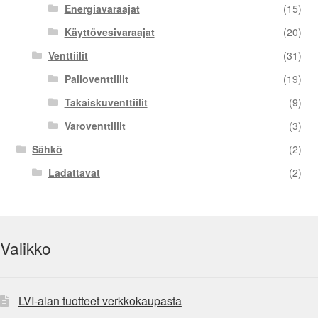
Energiavaraajat
(15)
Käyttövesivaraajat
(20)
Venttiilit
(31)
Palloventtiilit
(19)
Takaiskuventtiilit
(9)
Varoventtiilit
(3)
Sähkö
(2)
Ladattavat
(2)
Valikko
LVI-alan tuotteet verkkokaupasta