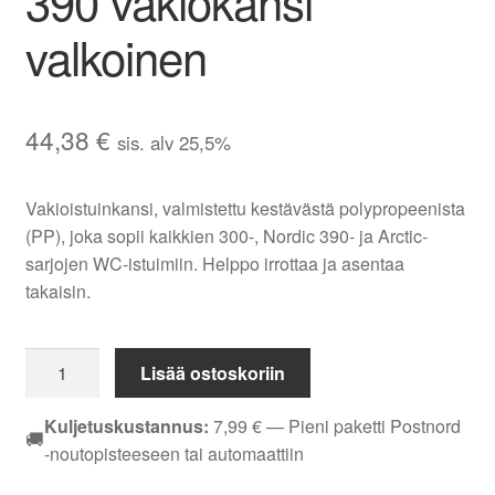
390 vakiokansi
valkoinen
44,38
€
sis. alv 25,5%
Vakioistuinkansi, valmistettu kestävästä polypropeenista
(PP), joka sopii kaikkien 300-, Nordic 390- ja Arctic-
sarjojen WC-istuimiin. Helppo irrottaa ja asentaa
takaisin.
WC-
Lisää ostoskoriin
kansi
Gustavsberg
Kuljetuskustannus:
7,99
€
— Pieni paketti Postnord
🚚
Nordic
-noutopisteeseen tai automaattiin
390