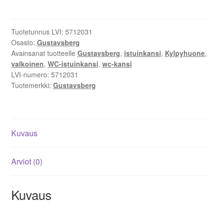
vakiokansi
valkoinen
määrä
Tuotetunnus LVI:
5712031
Osasto:
Gustavsberg
Avainsanat tuotteelle
Gustavsberg
,
istuinkansi
,
Kylpyhuone
,
valkoinen
,
WC-istuinkansi
,
wc-kansi
LVI-numero:
5712031
Tuotemerkki:
Gustavsberg
Kuvaus
Arviot (0)
Kuvaus