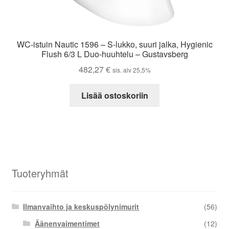
WC-istuin Nautic 1596 – S-lukko, suuri jalka, Hygienic
Flush 6/3 L Duo-huuhtelu – Gustavsberg
482,27
€
sis. alv 25,5%
Lisää ostoskoriin
Tuoteryhmät
Ilmanvaihto ja keskuspölynimurit
(56)
Äänenvaimentimet
(12)