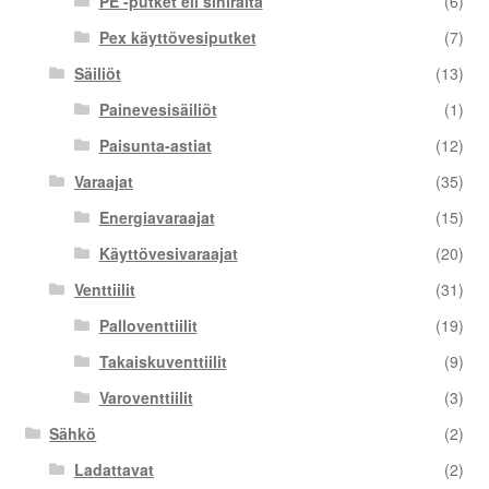
PE -putket eli siniraita
(6)
Pex käyttövesiputket
(7)
Säiliöt
(13)
Painevesisäiliöt
(1)
Paisunta-astiat
(12)
Varaajat
(35)
Energiavaraajat
(15)
Käyttövesivaraajat
(20)
Venttiilit
(31)
Palloventtiilit
(19)
Takaiskuventtiilit
(9)
Varoventtiilit
(3)
Sähkö
(2)
Ladattavat
(2)