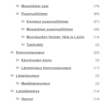
Messinkiset osat
(79)
Puserrusliittimet
(89)
Kromatut puserrusliittimet
(27)
Messinkiset puserrusliittimet
(46)
Muoviputken liittimet, Hela ja I-Joint
(14)
Tukiholkki
(2)
Kiertovesipumput
(22)
Käyttöveden kierto
(5)
Lämmönjaon kiertovesipumput
(17)
Lämpöpumput
(2)
Maalämpöpumput
(2)
Lattialämmitys
(14)
Uponor
(14)