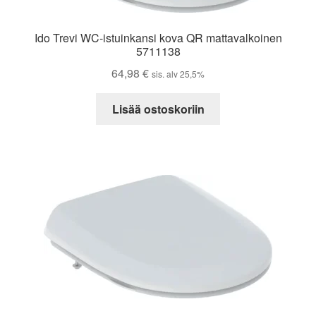
Ido Trevi WC-istuinkansi kova QR mattavalkoinen
5711138
64,98
€
sis. alv 25,5%
Lisää ostoskoriin