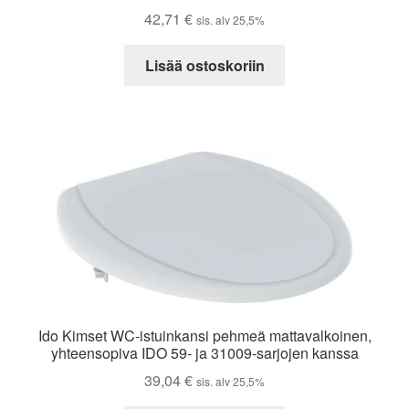
42,71
€
sis. alv 25,5%
Lisää ostoskoriin
Ido Kimset WC-istuinkansi pehmeä mattavalkoinen,
yhteensopiva IDO 59- ja 31009-sarjojen kanssa
39,04
€
sis. alv 25,5%