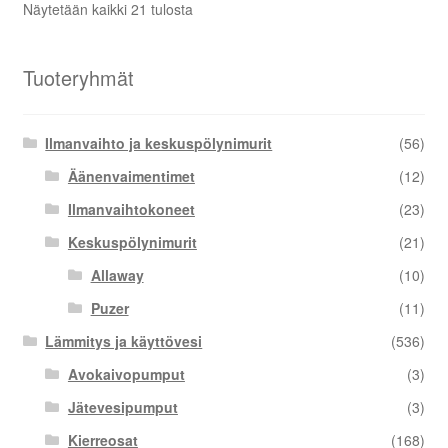
Näytetään kaikki 21 tulosta
Tuoteryhmät
Ilmanvaihto ja keskuspölynimurit
(56)
Äänenvaimentimet
(12)
Ilmanvaihtokoneet
(23)
Keskuspölynimurit
(21)
Allaway
(10)
Puzer
(11)
Lämmitys ja käyttövesi
(536)
Avokaivopumput
(3)
Jätevesipumput
(3)
Kierreosat
(168)