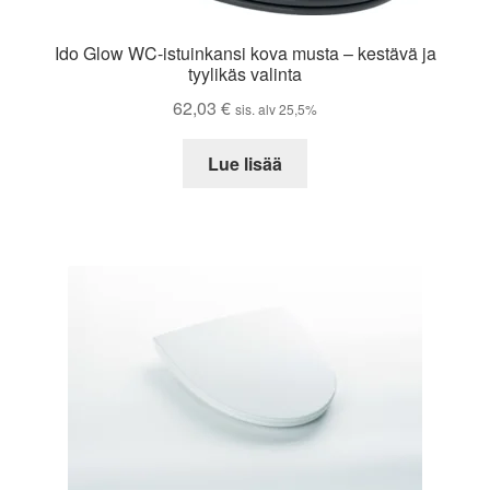
Ido Glow WC-istuinkansi kova musta – kestävä ja
tyylikäs valinta
62,03
€
sis. alv 25,5%
Lue lisää