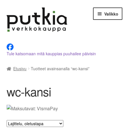
Siirry
Siirry
Valikko
navigointiin
sisältöön
LVI-alan tuotteet verkkokaupasta
Tule katsomaan mitä kauppias puuhailee päivisin
Tietoja meistä
Etusivu
Tuotteet avainsanalla “wc-kansi”
Asiakastilini
Ostoskori
wc-kansi
Kassalle
Ota yhteyttä