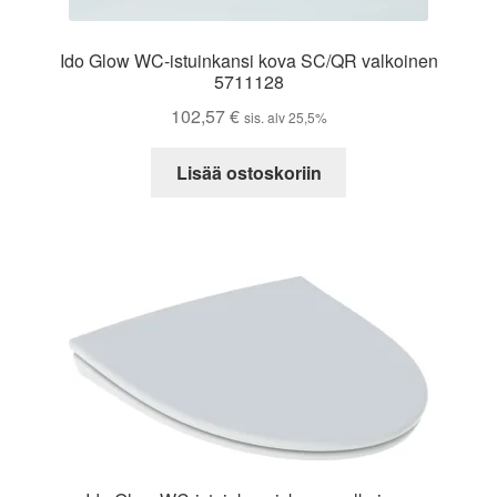
Ido Glow WC-istuinkansi kova SC/QR valkoinen
5711128
102,57
€
sis. alv 25,5%
Lisää ostoskoriin