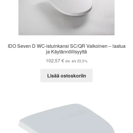
IDO Seven D WC-istuinkansi SC/QR Valkoinen – laatua
ja Käytännöllisyyttä
102,57
€
sis. alv 25,5%
Lisää ostoskoriin