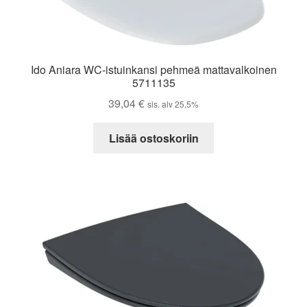
Ido Aniara WC-istuinkansi pehmeä mattavalkoinen
5711135
39,04
€
sis. alv 25,5%
Lisää ostoskoriin