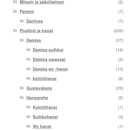
Mittarit ja säätölaitteet
(2)
Patterit
(7)
Danfoss
(7)
Posliinit ja hanat
(220)
Damixa
(37)
Damixa suihkut
(16)
Damixa varaosat
(5)
Damixa wc -hanat
(10)
keittiöhanat
(6)
Gustavsberg
(23)
Hansgrohe
(5)
Keittiöhanat
(1)
Suihkuhanat
(3)
Wc hanat
(1)