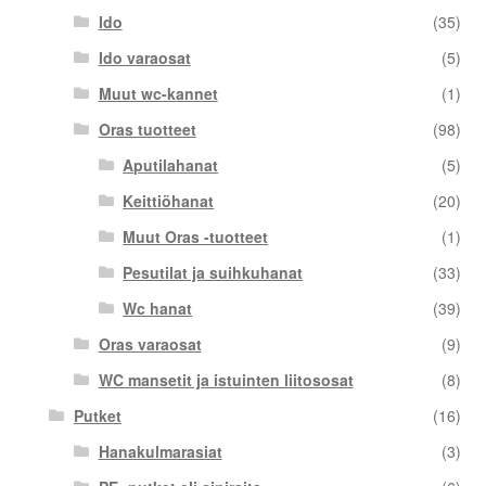
Ido
(35)
Ido varaosat
(5)
Muut wc-kannet
(1)
Oras tuotteet
(98)
Aputilahanat
(5)
Keittiöhanat
(20)
Muut Oras -tuotteet
(1)
Pesutilat ja suihkuhanat
(33)
Wc hanat
(39)
Oras varaosat
(9)
WC mansetit ja istuinten liitososat
(8)
Putket
(16)
Hanakulmarasiat
(3)