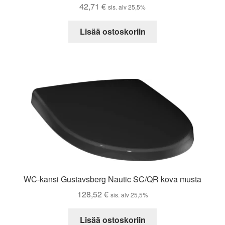
42,71
€
sis. alv 25,5%
Lisää ostoskoriin
WC-kansi Gustavsberg Nautic SC/QR kova musta
128,52
€
sis. alv 25,5%
Lisää ostoskoriin