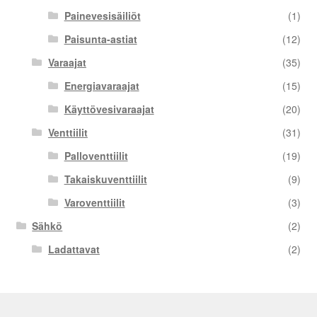
Painevesisäiliöt
(1)
Paisunta-astiat
(12)
Varaajat
(35)
Energiavaraajat
(15)
Käyttövesivaraajat
(20)
Venttiilit
(31)
Palloventtiilit
(19)
Takaiskuventtiilit
(9)
Varoventtiilit
(3)
Sähkö
(2)
Ladattavat
(2)