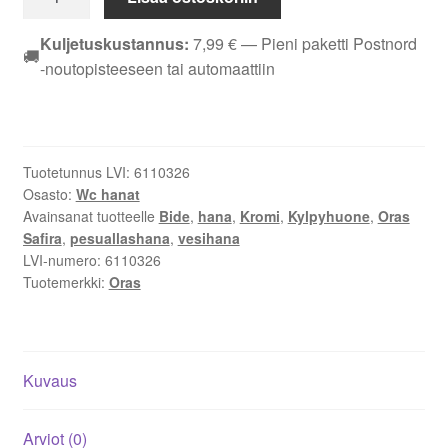
Safira
1012F
Kuljetuskustannus:
7,99
€
— Pieni paketti Postnord
🚚
pesuallashana,
-noutopisteeseen tai automaattiin
kiinteä
juoksuputki,
bide,
kromi
Tuotetunnus LVI:
6110326
määrä
Osasto:
Wc hanat
Avainsanat tuotteelle
Bide
,
hana
,
Kromi
,
Kylpyhuone
,
Oras
Safira
,
pesuallashana
,
vesihana
LVI-numero:
6110326
Tuotemerkki:
Oras
Kuvaus
Arviot (0)