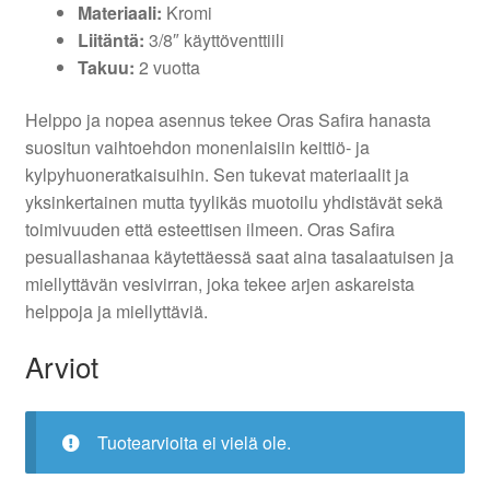
Materiaali:
Kromi
Liitäntä:
3/8″ käyttöventtiili
Takuu:
2 vuotta
Helppo ja nopea asennus tekee Oras Safira hanasta
suositun vaihtoehdon monenlaisiin keittiö- ja
kylpyhuoneratkaisuihin. Sen tukevat materiaalit ja
yksinkertainen mutta tyylikäs muotoilu yhdistävät sekä
toimivuuden että esteettisen ilmeen. Oras Safira
pesuallashanaa käytettäessä saat aina tasalaatuisen ja
miellyttävän vesivirran, joka tekee arjen askareista
helppoja ja miellyttäviä.
Arviot
Tuotearvioita ei vielä ole.