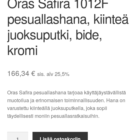
Oras Safira 1012F
pesuallashana, kiinteä
juoksuputki, bide,
kromi
166,34
€
sis. alv 25,5%
Oras Safira pesuallashana tarjoaa käyttäjäystävällistä
muotoilua ja erinomaisen toiminnallisuuden. Hana on
varustettu kiinteällä juoksuputkella, joka sopii
täydellisesti moniin pesuallasratkaisuihin.
Oras
Lisää ostoskoriin