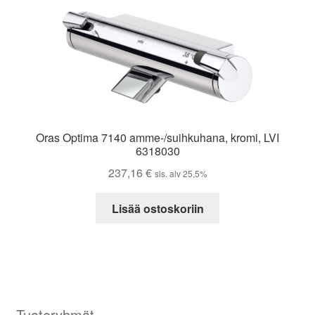
Oras Optima 7140 amme-/suihkuhana, kromi, LVI
6318030
237,16
€
sis. alv 25,5%
Lisää ostoskoriin
Tuoteryhmät