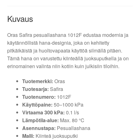
Kuvaus
Oras Safira pesuallashana 1012F edustaa modernia ja
käytännöllistä hana-designia, joka on kehitetty
pitkäikäistä ja huoltovapaata käyttöä silmällä pitäen.
Tämä hana on varustettu kiinteällä juoksuputkella ja on
erinomainen valinta niin kotiin kuin julkisiin tiloihin.
Tuotemerkki:
Oras
Tuotesarja:
Safira
Tuotenumero:
1012F
Käyttöpaine:
50–1000 kPa
Virtaama 300 kPa:
0.1 l/s
Lämpötila-alue:
Max. 80 °C
Asennustapa:
Pesuallashana
Malli:
Kiinteä juoksuputki