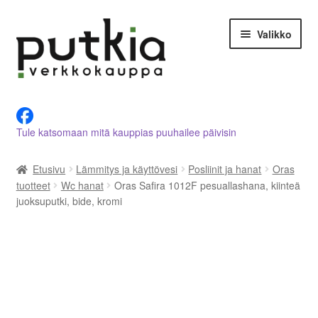
Siirry
Siirry
Valikko
navigointiin
sisältöön
LVI-alan tuotteet verkkokaupasta
Tule katsomaan mitä kauppias puuhailee päivisin
Tietoja meistä
Etusivu
Lämmitys ja käyttövesi
Posliinit ja hanat
Oras
Asiakastilini
tuotteet
Wc hanat
Oras Safira 1012F pesuallashana, kiinteä
juoksuputki, bide, kromi
Ostoskori
Kassalle
Ota yhteyttä