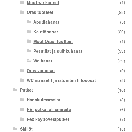
Muut wc-kannet
(1)
Oras tuotteet
(98)
Aputilahanat
(5)
Keittiöhanat
(20)
Muut Oras -tuotteet
(1)
Pesutilat ja suihkuhanat
(33)
Wc hanat
(39)
Oras varaosat
(9)
WC mansetit ja istuinten liitososat
(8)
Putket
(16)
Hanakulmarasiat
(3)
PE -putket eli siniraita
(6)
Pex käyttövesiputket
(7)
Säiliöt
(13)