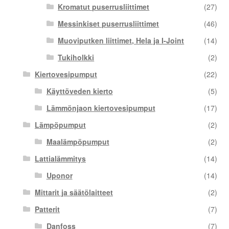
Kromatut puserrusliittimet
(27)
Messinkiset puserrusliittimet
(46)
Muoviputken liittimet, Hela ja I-Joint
(14)
Tukiholkki
(2)
Kiertovesipumput
(22)
Käyttöveden kierto
(5)
Lämmönjaon kiertovesipumput
(17)
Lämpöpumput
(2)
Maalämpöpumput
(2)
Lattialämmitys
(14)
Uponor
(14)
Mittarit ja säätölaitteet
(2)
Patterit
(7)
Danfoss
(7)