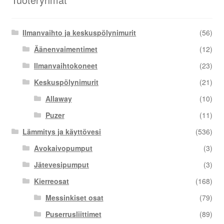
Ilmanvaihto ja keskuspölynimurit
(56)
Äänenvaimentimet
(12)
Ilmanvaihtokoneet
(23)
Keskuspölynimurit
(21)
Allaway
(10)
Puzer
(11)
Lämmitys ja käyttövesi
(536)
Avokaivopumput
(3)
Jätevesipumput
(3)
Kierreosat
(168)
Messinkiset osat
(79)
Puserrusliittimet
(89)