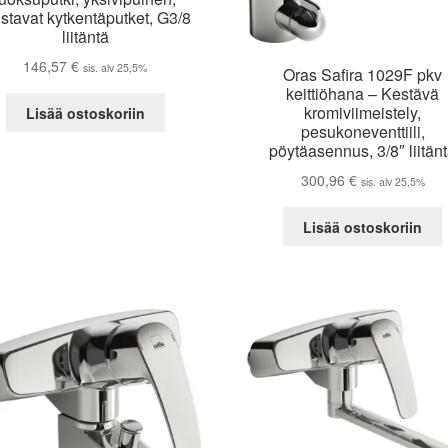
ustavat kytkentäputket, G3/8
liitäntä
146,57
€
sis. alv 25,5%
Oras Safira 1029F pkv
keittiöhana – Kestävä
kromiviimeistely,
Lisää ostoskoriin
pesukoneventtiili,
pöytäasennus, 3/8″ liitän
300,96
€
sis. alv 25,5%
Lisää ostoskoriin