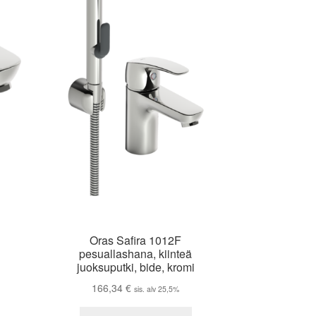
Oras Safira 1012F
pesuallashana, kiinteä
juoksuputki, bide, kromi
166,34
€
sis. alv 25,5%