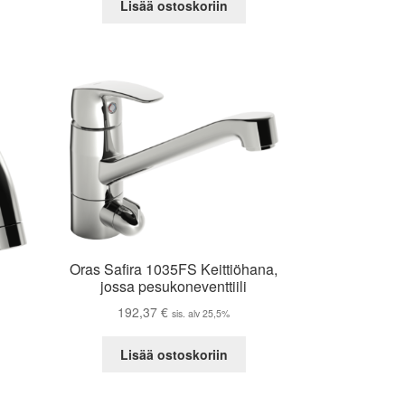
Lisää ostoskoriin
Oras Safira 1035FS Keittiöhana,
jossa pesukoneventtiili
192,37
€
sis. alv 25,5%
Lisää ostoskoriin