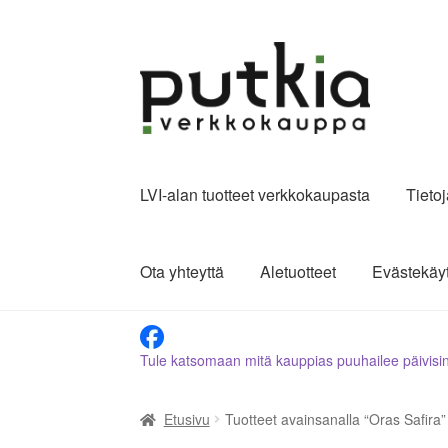
Siirry
Siirry
navigointiin
sisältöön
LVI-alan tuotteet verkkokaupasta
Tieto
Ota yhteyttä
Aletuotteet
Evästekäy
Tule katsomaan mitä kauppias puuhailee päivisi
Etusivu
Tuotteet avainsanalla “Oras Safira”