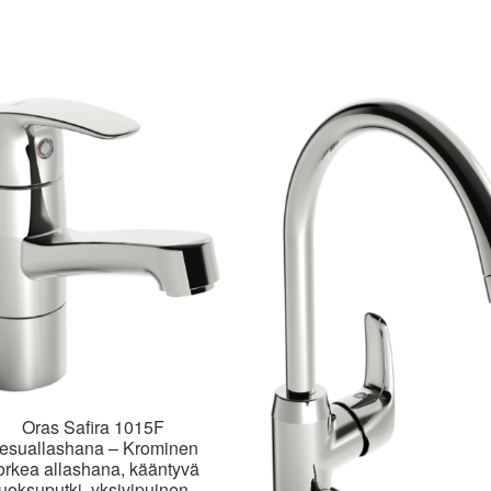
Oras Safira 1015F
esuallashana – Krominen
orkea allashana, kääntyvä
juoksuputki, yksivipuinen,