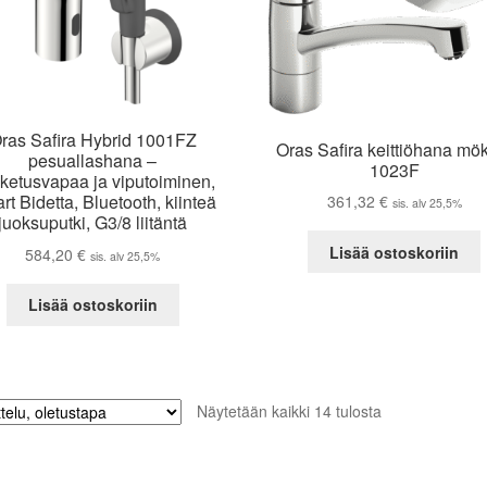
ras Safira Hybrid 1001FZ
Oras Safira keittiöhana mök
pesuallashana –
1023F
ketusvapaa ja viputoiminen,
t Bidetta, Bluetooth, kiinteä
361,32
€
sis. alv 25,5%
juoksuputki, G3/8 liitäntä
Lisää ostoskoriin
584,20
€
sis. alv 25,5%
Lisää ostoskoriin
Näytetään kaikki 14 tulosta