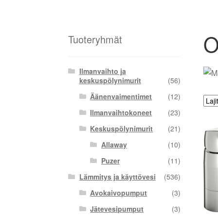
O
Tuoteryhmät
Ilmanvaihto ja
keskuspölynimurit
(56)
Äänenvaimentimet
(12)
Ilmanvaihtokoneet
(23)
Keskuspölynimurit
(21)
Allaway
(10)
Puzer
(11)
Lämmitys ja käyttövesi
(536)
Avokaivopumput
(3)
Jätevesipumput
(3)