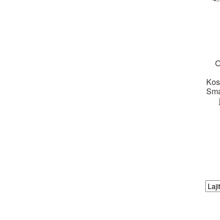
O
Kos
Smar