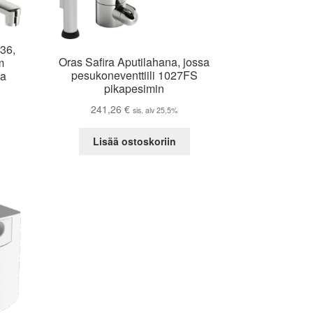
36,
Oras Safira Aputilahana, jossa
m
pesukoneventtiili 1027FS
la
pikapesimin
241,26
€
sis. alv 25,5%
Lisää ostoskoriin