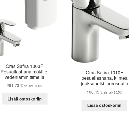
Oras Safira 1003F
Pesuallashana mökille,
Oras Safira 1010F
vedenlämmittimellä
pesuallashana, kiinteä
juoksuputki, poresuutin
261,73
€
sis. alv 25,5%
108,45
€
sis. alv 25,5%
Lisää ostoskoriin
Lisää ostoskoriin