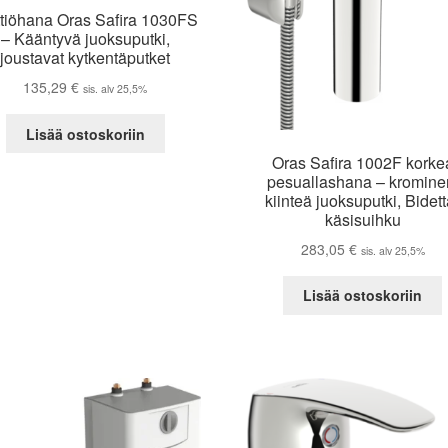
ttiöhana Oras Safira 1030FS
– Kääntyvä juoksuputki,
joustavat kytkentäputket
135,29
€
sis. alv 25,5%
Lisää ostoskoriin
Oras Safira 1002F korke
pesuallashana – kromine
kiinteä juoksuputki, Bidett
käsisuihku
283,05
€
sis. alv 25,5%
Lisää ostoskoriin