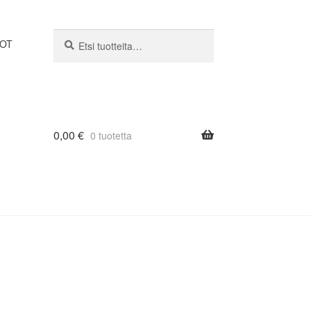
Etsi:
Haku
DOT
0,00
€
0 tuotetta