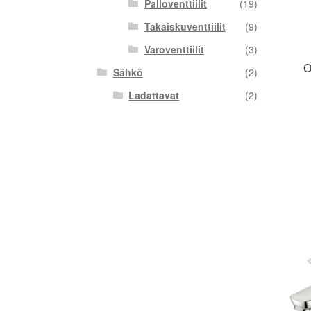
Palloventtiilit
(19)
Takaiskuventtiilit
(9)
Varoventtiilit
(3)
O
Sähkö
(2)
Ladattavat
(2)