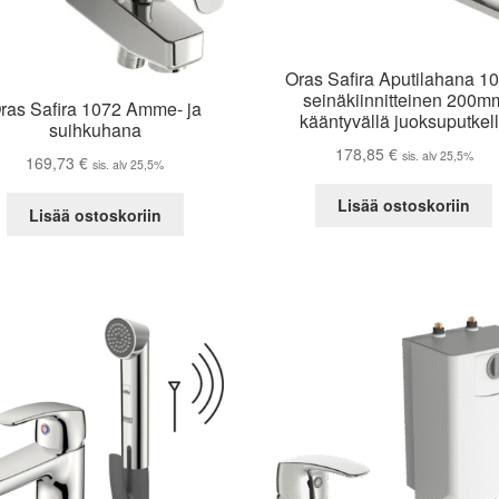
Oras Safira Aputilahana 10
seinäkiinnitteinen 200m
ras Safira 1072 Amme- ja
kääntyvällä juoksuputkel
suihkuhana
178,85
€
sis. alv 25,5%
169,73
€
sis. alv 25,5%
Lisää ostoskoriin
Lisää ostoskoriin