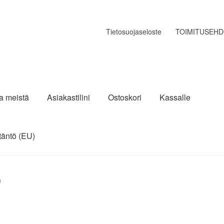
Tietosuojaseloste
TOIMITUSEH
ja meistä
Asiakastilini
Ostoskori
Kassalle
täntö (EU)
n