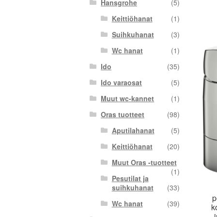
Hansgrohe
(5)
Keittiöhanat
(1)
Suihkuhanat
(3)
Wc hanat
(1)
Ido
(35)
Ido varaosat
(5)
Muut wc-kannet
(1)
Oras tuotteet
(98)
Aputilahanat
(5)
Keittiöhanat
(20)
Muut Oras -tuotteet
(1)
Pesutilat ja
suihkuhanat
(33)
p
Wc hanat
(39)
k