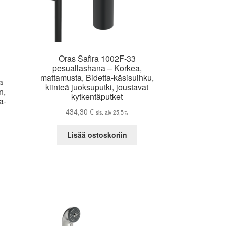
Oras Safira 1002F-33
pesuallashana – Korkea,
mattamusta, Bidetta-käsisuihku,
a
kiinteä juoksuputki, joustavat
n,
kytkentäputket
a-
434,30
€
sis. alv 25,5%
Lisää ostoskoriin