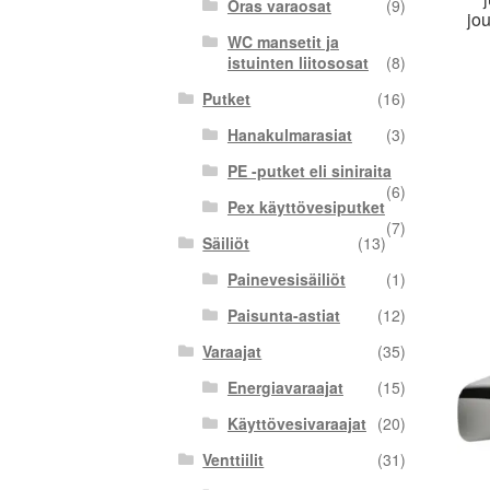
Oras varaosat
(9)
jo
WC mansetit ja
istuinten liitososat
(8)
Putket
(16)
Hanakulmarasiat
(3)
PE -putket eli siniraita
(6)
Pex käyttövesiputket
(7)
Säiliöt
(13)
Painevesisäiliöt
(1)
Paisunta-astiat
(12)
Varaajat
(35)
Energiavaraajat
(15)
Käyttövesivaraajat
(20)
Venttiilit
(31)