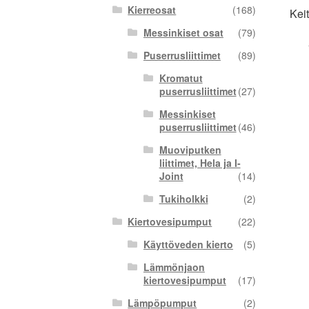
Kierreosat
(168)
Kei
Messinkiset osat
(79)
Puserrusliittimet
(89)
Kromatut
puserrusliittimet
(27)
Messinkiset
puserrusliittimet
(46)
Muoviputken
liittimet, Hela ja I-
Joint
(14)
Tukiholkki
(2)
Kiertovesipumput
(22)
Käyttöveden kierto
(5)
Lämmönjaon
kiertovesipumput
(17)
Lämpöpumput
(2)