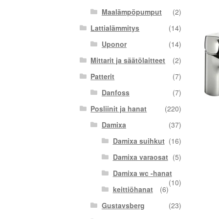
Maalämpöpumput
(2)
Lattialämmitys
(14)
Uponor
(14)
Mittarit ja säätölaitteet
(2)
Patterit
(7)
Danfoss
(7)
Posliinit ja hanat
(220)
Damixa
(37)
Damixa suihkut
(16)
Damixa varaosat
(5)
Damixa wc -hanat
(10)
keittiöhanat
(6)
Gustavsberg
(23)