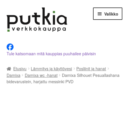
Siirry
Siirry
Valikko
navigointiin
sisältöön
LVI-alan tuotteet verkkokaupasta
Tule katsomaan mitä kauppias puuhailee päivisin
Tietoja meistä
Etusivu
Lämmitys ja käyttövesi
Posliinit ja hanat
Asiakastilini
Damixa
Damixa wc -hanat
Damixa Silhouet Pesuallashana
bidevarustein, harjattu messinki PVD
Ostoskori
Kassalle
Ota yhteyttä