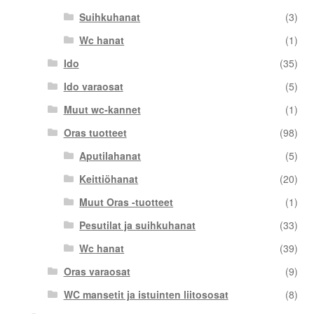
Suihkuhanat
(3)
Wc hanat
(1)
Ido
(35)
Ido varaosat
(5)
Muut wc-kannet
(1)
Oras tuotteet
(98)
Aputilahanat
(5)
Keittiöhanat
(20)
Muut Oras -tuotteet
(1)
Pesutilat ja suihkuhanat
(33)
Wc hanat
(39)
Oras varaosat
(9)
WC mansetit ja istuinten liitososat
(8)