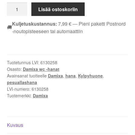
Damixa
Lisää ostoskoriin
Silhouet
Pesuallashana
Kuljetuskustannus:
7,99
€
— Pieni paketti Postnord
🚚
bidevarustein,
-noutopisteeseen tai automaattiin
harjattu
messinki
PVD
määrä
Tuotetunnus LVI:
6130258
Osasto:
Damixa wc -hanat
Avainsanat tuotteelle
Damixa
,
hana
,
Kylpyhuone
,
pesuallashana
LVI-numero:
6130258
Tuotemerkki:
Damixa
Kuvaus