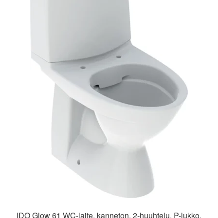
IDO Glow 61 WC-laite, kanneton, 2-huuhtelu, P-lukko,