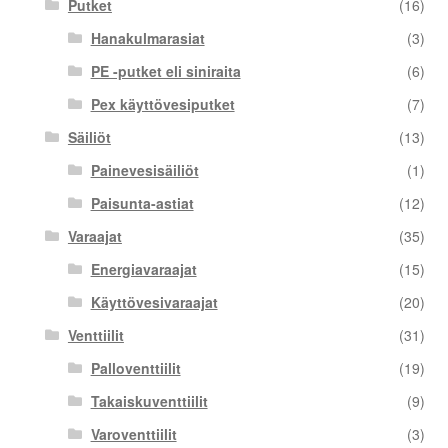
Putket
(16)
Hanakulmarasiat
(3)
PE -putket eli siniraita
(6)
Pex käyttövesiputket
(7)
Säiliöt
(13)
Painevesisäiliöt
(1)
Paisunta-astiat
(12)
Varaajat
(35)
Energiavaraajat
(15)
Käyttövesivaraajat
(20)
Venttiilit
(31)
Palloventtiilit
(19)
Takaiskuventtiilit
(9)
Varoventtiilit
(3)