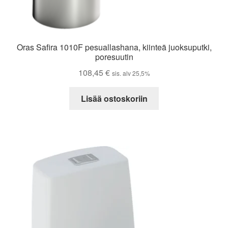
Oras Safira 1010F pesuallashana, kiinteä juoksuputki,
poresuutin
108,45
€
sis. alv 25,5%
Lisää ostoskoriin