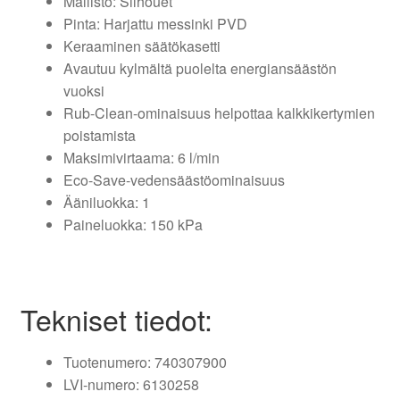
Mallisto: Silhouet
Pinta: Harjattu messinki PVD
Keraaminen säätökasetti
Avautuu kylmältä puolelta energiansäästön
vuoksi
Rub-Clean-ominaisuus helpottaa kalkkikertymien
poistamista
Maksimivirtaama: 6 l/min
Eco-Save-vedensäästöominaisuus
Ääniluokka: 1
Paineluokka: 150 kPa
Tekniset tiedot:
Tuotenumero: 740307900
LVI-numero: 6130258