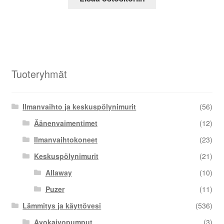
Tuoteryhmät
Ilmanvaihto ja keskuspölynimurit
(56)
Äänenvaimentimet
(12)
Ilmanvaihtokoneet
(23)
Keskuspölynimurit
(21)
Allaway
(10)
Puzer
(11)
Lämmitys ja käyttövesi
(536)
Avokaivopumput
(3)