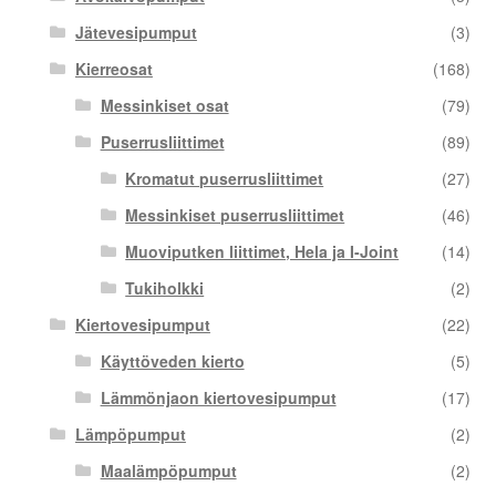
Jätevesipumput
(3)
Kierreosat
(168)
Messinkiset osat
(79)
Puserrusliittimet
(89)
Kromatut puserrusliittimet
(27)
Messinkiset puserrusliittimet
(46)
Muoviputken liittimet, Hela ja I-Joint
(14)
Tukiholkki
(2)
Kiertovesipumput
(22)
Käyttöveden kierto
(5)
Lämmönjaon kiertovesipumput
(17)
Lämpöpumput
(2)
Maalämpöpumput
(2)