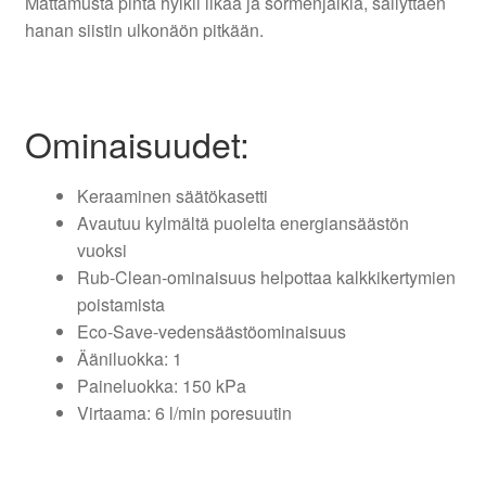
Mattamusta pinta hylkii likaa ja sormenjälkiä, säilyttäen
hanan siistin ulkonäön pitkään.
Ominaisuudet:
Keraaminen säätökasetti
Avautuu kylmältä puolelta energiansäästön
vuoksi
Rub-Clean-ominaisuus helpottaa kalkkikertymien
poistamista
Eco-Save-vedensäästöominaisuus
Ääniluokka: 1
Paineluokka: 150 kPa
Virtaama: 6 l/min poresuutin