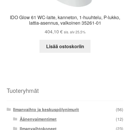
IDO Glow 61 WC-laite, kanneton, 1-huuhtelu, P-lukko,
lattia-asennus, valkoinen 35261-01
404,10
€
sis. alv 25,5%
Lisää ostoskoriin
Tuoteryhmät
Ilmanvaihto ja keskuspölynimurit
(56)
Äänenvaimentimet
(12)
Ilmanvaihtokoneet
(23)