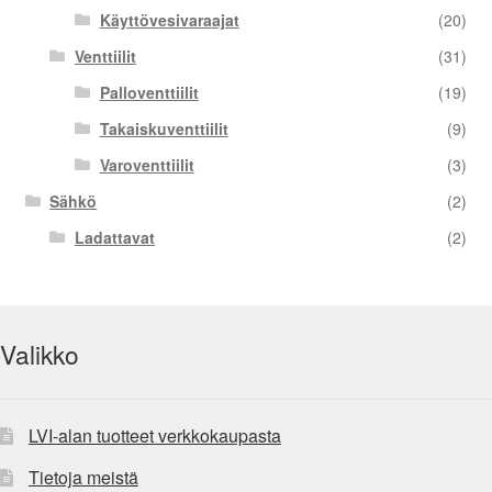
Käyttövesivaraajat
(20)
Venttiilit
(31)
Palloventtiilit
(19)
Takaiskuventtiilit
(9)
Varoventtiilit
(3)
Sähkö
(2)
Ladattavat
(2)
Valikko
LVI-alan tuotteet verkkokaupasta
Tietoja meistä