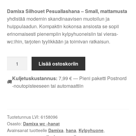
Damixa Silhouet Pesuallashana – Small, mattamusta
yhdistää modernin skandinaavisen muotoilun ja
huippulaadun. Kompaktin kokonsa ansiosta se sopii
erinomaisesti pienempiin kylpyhuoneisiin tai vieras-
wc:ihin, tarjoten tyylikkään ja toimivan ratkaisun.
Damixa
Lisää ostoskoriin
Silhouet
Pesuallashana
Kuljetuskustannus:
7,99
€
— Pieni paketti Postnord
🚚
-
-noutopisteeseen tai automaattiin
mattamusta
määrä
Tuotetunnus LVI:
6158096
Osasto:
Damixa wc -hanat
Avainsanat tuotteelle
Damixa
,
hana
,
Kylpyhuone
,