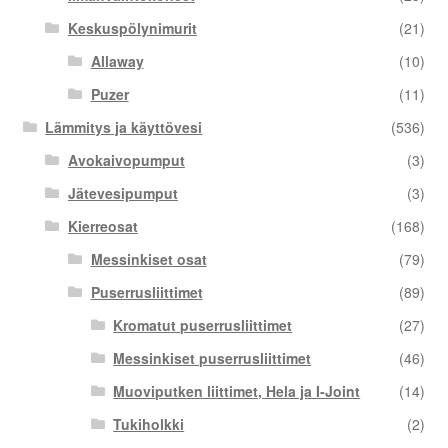
Keskuspölynimurit
(21)
Allaway
(10)
Puzer
(11)
Lämmitys ja käyttövesi
(536)
Avokaivopumput
(3)
Jätevesipumput
(3)
Kierreosat
(168)
Messinkiset osat
(79)
Puserrusliittimet
(89)
Kromatut puserrusliittimet
(27)
Messinkiset puserrusliittimet
(46)
Muoviputken liittimet, Hela ja I-Joint
(14)
Tukiholkki
(2)