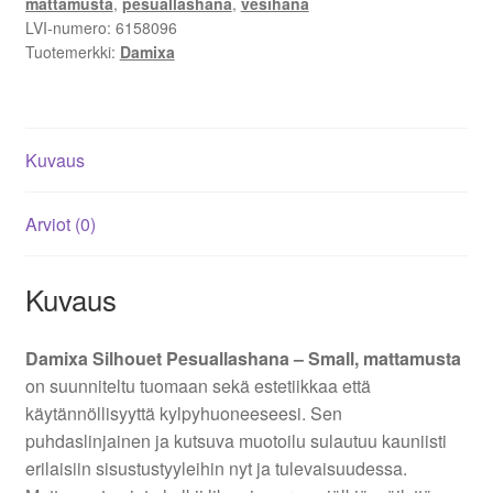
mattamusta
,
pesuallashana
,
vesihana
LVI-numero:
6158096
Tuotemerkki:
Damixa
Kuvaus
Arviot (0)
Kuvaus
Damixa Silhouet Pesuallashana – Small, mattamusta
on suunniteltu tuomaan sekä estetiikkaa että
käytännöllisyyttä kylpyhuoneeseesi. Sen
puhdaslinjainen ja kutsuva muotoilu sulautuu kauniisti
erilaisiin sisustustyyleihin nyt ja tulevaisuudessa.