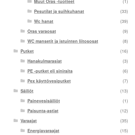
Muut Oras -tuotteet
(1)
Pesutilat ja suihkuhanat
(33)
Wc hanat
(39)
Oras varaosat
(9)
WC mansetit ja istuinten liitososat
(8)
Putket
(16)
Hanakulmarasiat
(3)
PE -putket eli siniraita
(6)
Pex käyttövesiputket
(7)
Säiliöt
(13)
Painevesisäiliöt
(1)
Paisunta-astiat
(12)
Varaajat
(35)
Energiavaraajat
(15)