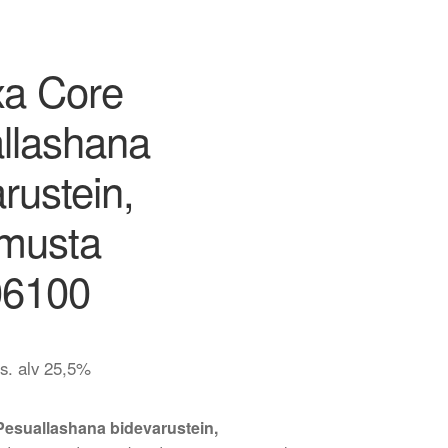
a Core
llashana
rustein,
musta
06100
is. alv 25,5%
esuallashana bidevarustein,