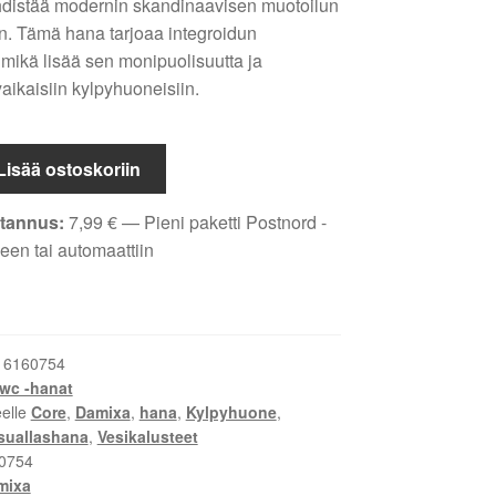
distää modernin skandinaavisen muotoilun
n. Tämä hana tarjoaa integroidun
mikä lisää sen monipuolisuutta ja
aikaisiin kylpyhuoneisiin.
Lisää ostoskoriin
tannus:
7,99
€
— Pieni paketti Postnord -
een tai automaattiin
:
6160754
wc -hanat
eelle
Core
,
Damixa
,
hana
,
Kylpyhuone
,
suallashana
,
Vesikalusteet
0754
mixa