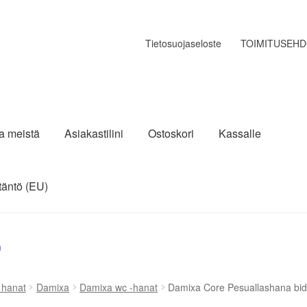
Tietosuojaseloste
TOIMITUSEH
ja meistä
Asiakastilini
Ostoskori
Kassalle
täntö (EU)
n
a hanat
Damixa
Damixa wc -hanat
Damixa Core Pesuallashana bi