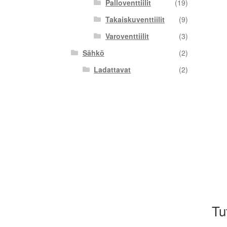
Palloventtiilit
(19)
Takaiskuventtiilit
(9)
Varoventtiilit
(3)
Sähkö
(2)
Ladattavat
(2)
Tu