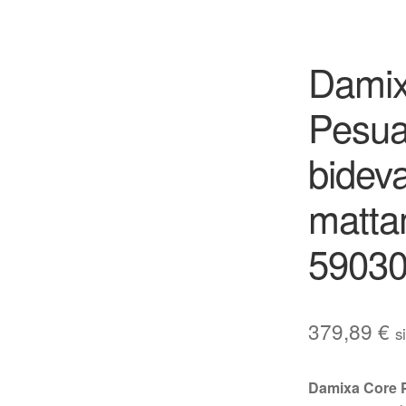
Damix
Pesua
bideva
matta
5903
379,89
€
s
Damixa Core P