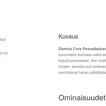
Kuvaus
aus
Damixa Core Pesuallashan
ot (0)
suunniteltu tuomaan sekä est
kylpyhuoneeseesi. Sen matt
ilmeen, samalla kun korkeala
varmistavat hanan pitkäikä
Ominaisuudet