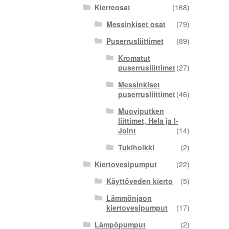
Kierreosat
(168)
Messinkiset osat
(79)
Puserrusliittimet
(89)
Kromatut
puserrusliittimet
(27)
Messinkiset
puserrusliittimet
(46)
Muoviputken
liittimet, Hela ja I-
Joint
(14)
Tukiholkki
(2)
Kiertovesipumput
(22)
Käyttöveden kierto
(5)
Lämmönjaon
kiertovesipumput
(17)
Lämpöpumput
(2)