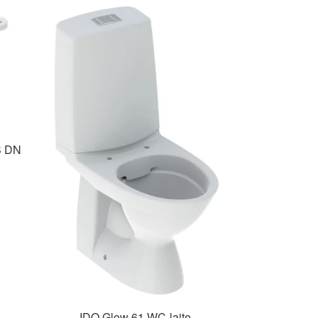
S DN
IDO Glow 61 WC-laite,