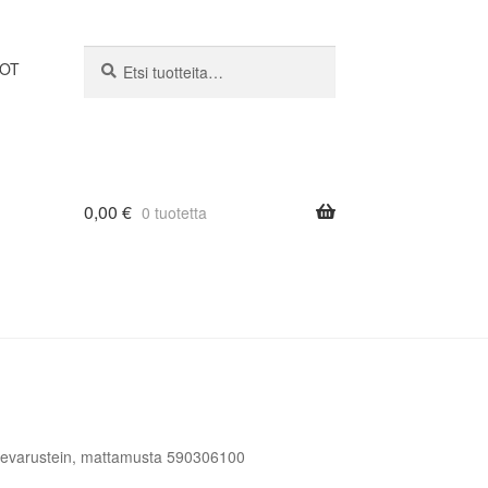
Etsi:
Haku
DOT
0,00
€
0 tuotetta
devarustein, mattamusta 590306100