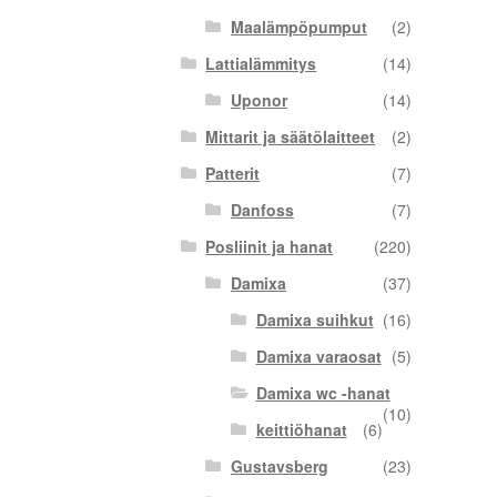
Maalämpöpumput
(2)
Lattialämmitys
(14)
Uponor
(14)
Mittarit ja säätölaitteet
(2)
Patterit
(7)
Danfoss
(7)
Posliinit ja hanat
(220)
Damixa
(37)
Damixa suihkut
(16)
Damixa varaosat
(5)
Damixa wc -hanat
(10)
keittiöhanat
(6)
Gustavsberg
(23)