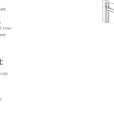
etti
a
5 l/min
teet
t:
6100
0