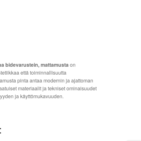
a bidevarustein, mattamusta
on
etiikkaa että toiminnallisuutta
amusta pinta antaa modernin ja ajattoman
atuiset materiaalit ja tekniset ominaisuudet
isyyden ja käyttömukavuuden.
: