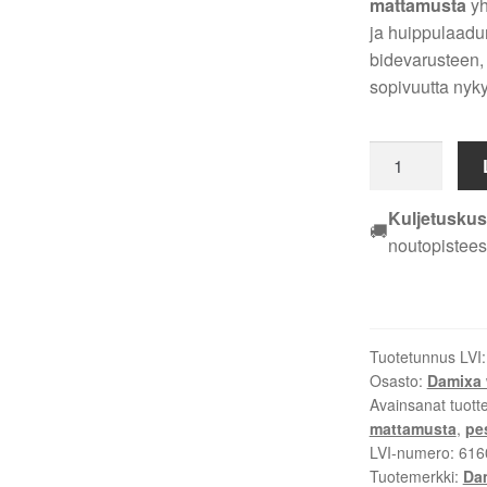
mattamusta
yh
ja huippulaadu
bidevarusteen, 
sopivuutta nyky
Damixa
Core
Pesuallashana
Kuljetuskus
🚚
bidevarustein,
noutopistees
mattamusta
590306100
määrä
Tuotetunnus LVI
Osasto:
Damixa 
Avainsanat tuott
mattamusta
,
pe
LVI-numero:
616
Tuotemerkki:
Da