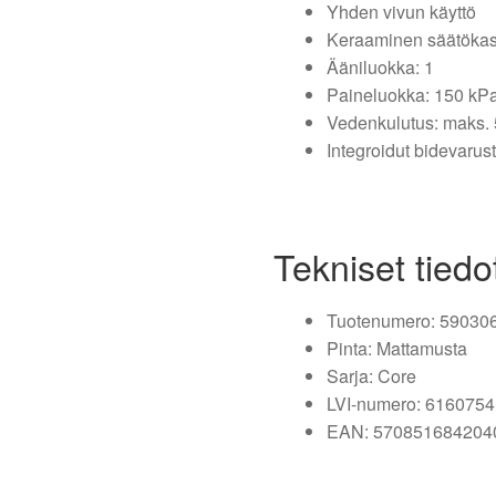
Yhden vivun käyttö
Keraaminen säätökas
Ääniluokka: 1
Paineluokka: 150 kP
Vedenkulutus: maks. 
Integroidut bidevarus
Tekniset tiedo
Tuotenumero: 59030
Pinta: Mattamusta
Sarja: Core
LVI-numero: 6160754
EAN: 570851684204