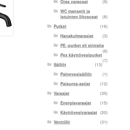
Oras varaosat
(9)
WC mansetit ja
istuinten liitososat
(8)
Putket
(16)
Hanakulmarasiat
(3)
PE -putket eli siniraita
(6)
Pex käyttövesiputket
(7)
Säiliöt
(13)
Painevesisäiliöt
(1)
Paisunta-astiat
(12)
Varaajat
(35)
Energiavaraajat
(15)
Käyttövesivaraajat
(20)
Venttiilit
(31)