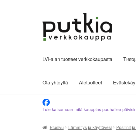
Siirry
Siirry
navigointiin
sisältöön
LVI-alan tuotteet verkkokaupasta
Tieto
Ota yhteyttä
Aletuotteet
Evästekäy
Tule katsomaan mitä kauppias puuhailee päivisi
Etusivu
Lämmitys ja käyttövesi
Posliinit j