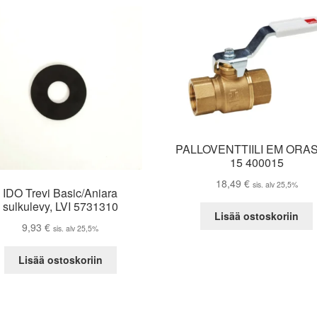
PALLOVENTTIILI EM ORA
15 400015
18,49
€
sis. alv 25,5%
IDO Trevi Basic/Aniara
sulkulevy, LVI 5731310
Lisää ostoskoriin
9,93
€
sis. alv 25,5%
Lisää ostoskoriin