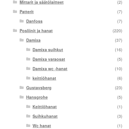
Mittarit ja säätölaitteet
(2)
Patterit
(7)
Danfoss
(7)
Posliinit ja hanat
(220)
Damixa
(37)
Damixa suihkut
(16)
Damixa varaosat
(5)
Damixa wc -hanat
(10)
keittiöhanat
(6)
Gustavsberg
(23)
Hansgrohe
(5)
Keittiöhanat
(1)
Suihkuhanat
(3)
Wc hanat
(1)