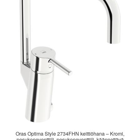
Oras Optima Style 2734FHN keittiöhana – Kromi,
pesukoneventtiili, pesukoneventtiili, käännettävä