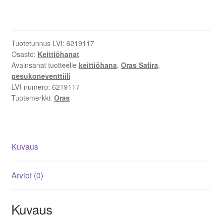
keittiöhana
–
Kestävä
kromiviimeistely,
Tuotetunnus LVI:
6219117
pesukoneventtiili,
Osasto:
Keittiöhanat
pöytäasennus,
Avainsanat tuotteelle
keittiöhana
,
Oras Safira
,
3/8"
pesukoneventtiili
liitäntä
LVI-numero:
6219117
Tuotemerkki:
Oras
määrä
Kuvaus
Arviot (0)
Kuvaus