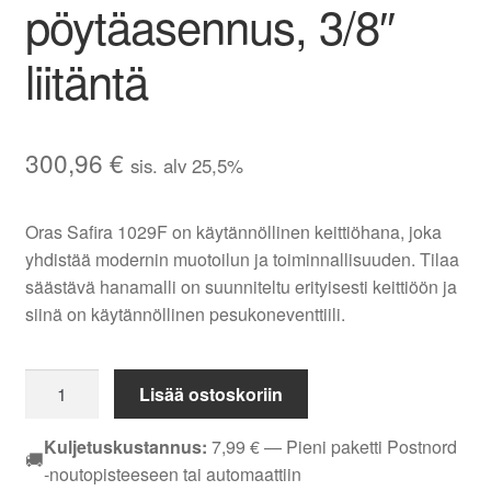
pöytäasennus, 3/8″
liitäntä
300,96
€
sis. alv 25,5%
Oras Safira 1029F on käytännöllinen keittiöhana, joka
yhdistää modernin muotoilun ja toiminnallisuuden. Tilaa
säästävä hanamalli on suunniteltu erityisesti keittiöön ja
siinä on käytännöllinen pesukoneventtiili.
Oras
Lisää ostoskoriin
Safira
1029F
Kuljetuskustannus:
7,99
€
— Pieni paketti Postnord
🚚
pkv
-noutopisteeseen tai automaattiin