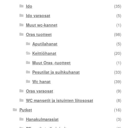
Ido
(35)
Ido varaosat
(5)
Muut wc-kannet
(1)
Oras tuotteet
(98)
Aputilahanat
(5)
Keittiöhanat
(20)
Muut Oras -tuotteet
(1)
Pesutilat ja suihkuhanat
(33)
Wc hanat
(39)
Oras varaosat
(9)
WC mansetit ja istuinten liitososat
(8)
Putket
(16)
Hanakulmarasiat
(3)