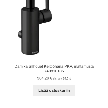
Damixa Silhouet Keittiöhana PKV, mattamusta
740816135
304,26
€
sis. alv 25,5%
Lisää ostoskoriin