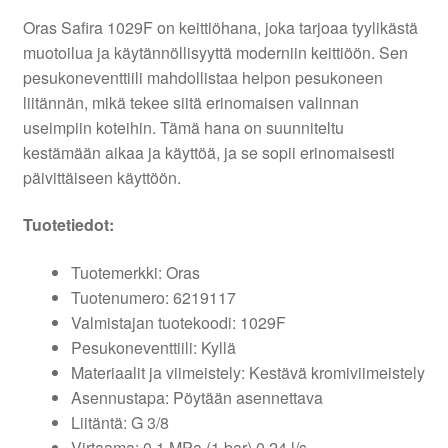
Oras Safira 1029F on keittiöhana, joka tarjoaa tyylikästä
muotoilua ja käytännöllisyyttä moderniin keittiöön. Sen
pesukoneventtiili mahdollistaa helpon pesukoneen
liitännän, mikä tekee siitä erinomaisen valinnan
useimpiin koteihin. Tämä hana on suunniteltu
kestämään aikaa ja käyttöä, ja se sopii erinomaisesti
päivittäiseen käyttöön.
Tuotetiedot:
Tuotemerkki: Oras
Tuotenumero: 6219117
Valmistajan tuotekoodi: 1029F
Pesukoneventtiili: Kyllä
Materiaalit ja viimeistely: Kestävä kromiviimeistely
Asennustapa: Pöytään asennettava
Liitäntä: G 3/8
Virtaama: 0.1 MPa (1 bar) 0.24 l/s