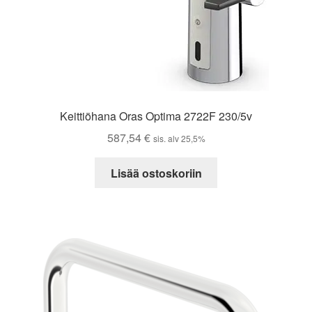
Keittiöhana Oras Optima 2722F 230/5v
587,54
€
sis. alv 25,5%
Lisää ostoskoriin