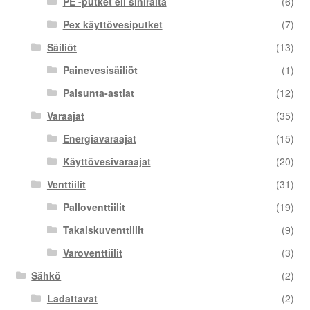
PE -putket eli siniraita
(6)
Pex käyttövesiputket
(7)
Säiliöt
(13)
Painevesisäiliöt
(1)
Paisunta-astiat
(12)
Varaajat
(35)
Energiavaraajat
(15)
Käyttövesivaraajat
(20)
Venttiilit
(31)
Palloventtiilit
(19)
Takaiskuventtiilit
(9)
Varoventtiilit
(3)
Sähkö
(2)
Ladattavat
(2)