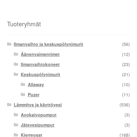
Tuoteryhmät
Ilmanvaihto ja keskuspölynimurit
(56)
Äänenvaimentimet
(12)
Ilmanvaihtokoneet
(23)
Keskuspölynimurit
(21)
Allaway
(10)
Puzer
(11)
Lämmitys ja käyttövesi
(536)
Avokaivopumput
(3)
Jätevesipumput
(3)
Kierreosat
(168)