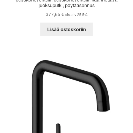
juoksuputki, pöytäasennus
377,65
€
sis. alv 25,5%
Lisää ostoskoriin