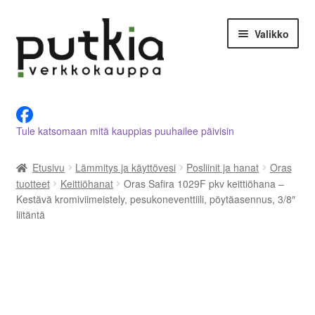
Siirry
Siirry
Valikko
navigointiin
sisältöön
LVI-alan tuotteet verkkokaupasta
Tule katsomaan mitä kauppias puuhailee päivisin
Tietoja meistä
Etusivu
Lämmitys ja käyttövesi
Posliinit ja hanat
Oras
Asiakastilini
tuotteet
Keittiöhanat
Oras Safira 1029F pkv keittiöhana –
Kestävä kromiviimeistely, pesukoneventtiili, pöytäasennus, 3/8″
Ostoskori
liitäntä
Kassalle
Ota yhteyttä