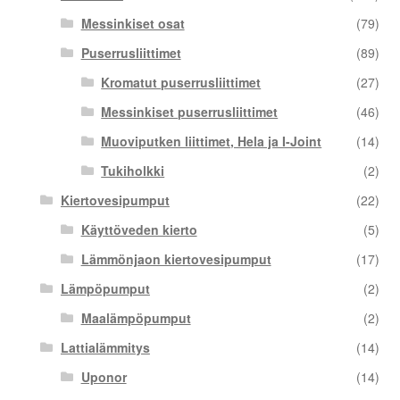
Messinkiset osat
(79)
Puserrusliittimet
(89)
Kromatut puserrusliittimet
(27)
Messinkiset puserrusliittimet
(46)
Muoviputken liittimet, Hela ja I-Joint
(14)
Tukiholkki
(2)
Kiertovesipumput
(22)
Käyttöveden kierto
(5)
Lämmönjaon kiertovesipumput
(17)
Lämpöpumput
(2)
Maalämpöpumput
(2)
Lattialämmitys
(14)
Uponor
(14)