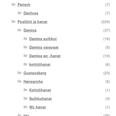
Patterit
(7)
Danfoss
(7)
Posliinit ja hanat
(220)
Damixa
(37)
Damixa suihkut
(16)
Damixa varaosat
(5)
Damixa wc -hanat
(10)
keittiöhanat
(6)
Gustavsberg
(23)
Hansgrohe
(5)
Keittiöhanat
(1)
Suihkuhanat
(3)
Wc hanat
(1)
Ido
(35)