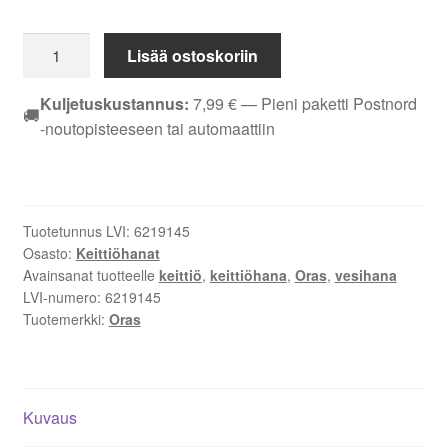
Oras
Lisää ostoskoriin
Inspera
3031F
Kuljetuskustannus:
7,99
€
— Pieni paketti Postnord
🚚
pkv
-noutopisteeseen tai automaattiin
keittiöhana
–
Korkea
kääntyvä
Tuotetunnus LVI:
6219145
juoksuputki,
Osasto:
Keittiöhanat
ulosvedettävä
Avainsanat tuotteelle
keittiö
,
keittiöhana
,
Oras
,
vesihana
suutin,
LVI-numero:
6219145
elektroninen
Tuotemerkki:
Oras
pesukoneventtiili
ajastimella,
paristokäyttöinen,
Kuvaus
G3/8
liitäntä