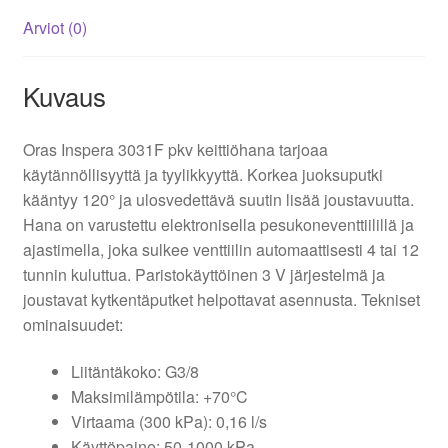
määrä
Arviot (0)
Kuvaus
Oras Inspera 3031F pkv keittiöhana tarjoaa
käytännöllisyyttä ja tyylikkyyttä. Korkea juoksuputki
kääntyy 120° ja ulosvedettävä suutin lisää joustavuutta.
Hana on varustettu elektronisella pesukoneventtiilillä ja
ajastimella, joka sulkee venttiilin automaattisesti 4 tai 12
tunnin kuluttua. Paristokäyttöinen 3 V järjestelmä ja
joustavat kytkentäputket helpottavat asennusta. Tekniset
ominaisuudet:
Liitäntäkoko: G3/8
Maksimilämpötila: +70°C
Virtaama (300 kPa): 0,16 l/s
Käyttöpaine: 50-1000 kPa