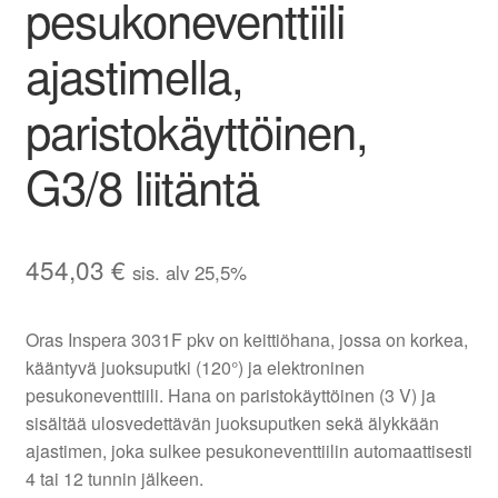
pesukoneventtiili
ajastimella,
paristokäyttöinen,
G3/8 liitäntä
454,03
€
sis. alv 25,5%
Oras Inspera 3031F pkv on keittiöhana, jossa on korkea,
kääntyvä juoksuputki (120°) ja elektroninen
pesukoneventtiili. Hana on paristokäyttöinen (3 V) ja
sisältää ulosvedettävän juoksuputken sekä älykkään
ajastimen, joka sulkee pesukoneventtiilin automaattisesti
4 tai 12 tunnin jälkeen.