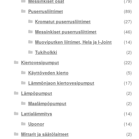
Messinkiset osat
(79)
Puserrusliittimet
(89)
Kromatut puserrusliittimet
(27)
Messinkiset puserrusliittimet
(46)
Muoviputken liittimet, Hela ja I-Joint
(14)
Tukiholkki
(2)
Kiertovesipumput
(22)
Käyttöveden kierto
(5)
Lämmönjaon kiertovesipumput
(17)
Lämpöpumput
(2)
Maalämpöpumput
(2)
Lattialämmitys
(14)
Uponor
(14)
Mittarit ja säätölaitteet
(2)