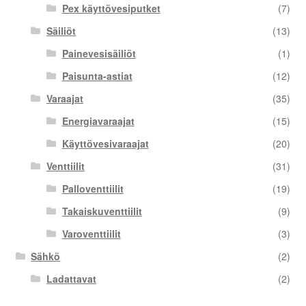
Pex käyttövesiputket
(7)
Säiliöt
(13)
Painevesisäiliöt
(1)
Paisunta-astiat
(12)
Varaajat
(35)
Energiavaraajat
(15)
Käyttövesivaraajat
(20)
Venttiilit
(31)
Palloventtiilit
(19)
Takaiskuventtiilit
(9)
Varoventtiilit
(3)
Sähkö
(2)
Ladattavat
(2)