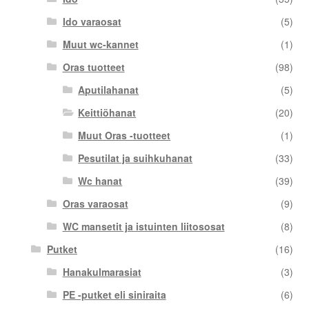
Ido varaosat
(5)
Muut wc-kannet
(1)
Oras tuotteet
(98)
Aputilahanat
(5)
Keittiöhanat
(20)
Muut Oras -tuotteet
(1)
Pesutilat ja suihkuhanat
(33)
Wc hanat
(39)
Oras varaosat
(9)
WC mansetit ja istuinten liitososat
(8)
Putket
(16)
Hanakulmarasiat
(3)
PE -putket eli siniraita
(6)