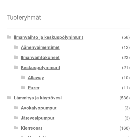
Tuoteryhmät
Ilmanvaihto ja keskuspölynimurit
(56)
Äänenvaimentimet
(12)
Ilmanvaihtokoneet
(23)
Keskuspölynimurit
(21)
Allaway
(10)
Puzer
(11)
Lämmitys ja käyttövesi
(536)
Avokaivopumput
(3)
Jätevesipumput
(3)
Kierreosat
(168)