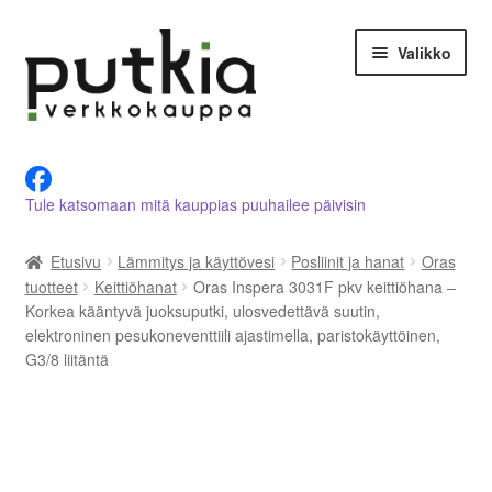
Siirry
Siirry
Valikko
navigointiin
sisältöön
LVI-alan tuotteet verkkokaupasta
Tule katsomaan mitä kauppias puuhailee päivisin
Tietoja meistä
Etusivu
Lämmitys ja käyttövesi
Posliinit ja hanat
Oras
Asiakastilini
tuotteet
Keittiöhanat
Oras Inspera 3031F pkv keittiöhana –
Korkea kääntyvä juoksuputki, ulosvedettävä suutin,
Ostoskori
elektroninen pesukoneventtiili ajastimella, paristokäyttöinen,
G3/8 liitäntä
Kassalle
Ota yhteyttä