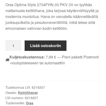
Oras Optima Style 2734FHN-33 PKV 3V on tyylikäs
mattamusta keittiöhana, joka tarjoaa käytännöllisyyttä ja
modernia muotoilua. Hana on varustettu käännettävällä
juoksuputkella ja pesukoneventtiilillä, mikä tekee siitä
erinomaisen valinnan kodin keittiöön.
Oras
Lisää ostoskoriin
Optima
Style
Kuljetuskustannus:
7,99
€
— Pieni paketti Postnord
🚚
2734FHN-
-noutopisteeseen tai automaattiin
33
keittiöhana
–
Mattamusta,
Tuotetunnus LVI:
6219207
pesukoneventtiili,
Osasto:
Keittiöhanat
käännettävä
LVI-numero:
6219207
juoksuputki,
Tuotemerkki:
Oras