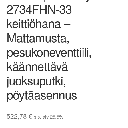
2734FHN-33
keittiöhana –
Mattamusta,
pesukoneventtiili,
käännettävä
juoksuputki,
pöytäasennus
522,78
€
sis. alv 25,5%