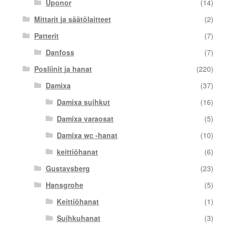
Uponor
(14)
Mittarit ja säätölaitteet
(2)
Patterit
(7)
Danfoss
(7)
Posliinit ja hanat
(220)
Damixa
(37)
Damixa suihkut
(16)
Damixa varaosat
(5)
Damixa wc -hanat
(10)
keittiöhanat
(6)
Gustavsberg
(23)
Hansgrohe
(5)
Keittiöhanat
(1)
Suihkuhanat
(3)