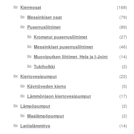
Kierreosat
(168)
Messinkiset osat
(79)
Puserrusliittimet
(89)
Kromatut puserrusliittimet
(27)
Messinkiset puserrusliittimet
(46)
Muoviputken liittimet, Hela ja I-Joint
(14)
Tukiholkki
(2)
Kiertovesipumput
(22)
Käyttöveden kierto
(5)
Lämmönjaon kiertovesipumput
(17)
Lämpöpumput
(2)
Maalämpöpumput
(2)
Lattialämmitys
(14)