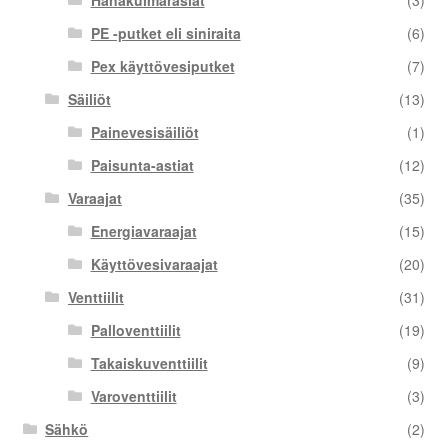
PE -putket eli siniraita
(6)
Pex käyttövesiputket
(7)
Säiliöt
(13)
Painevesisäiliöt
(1)
Paisunta-astiat
(12)
Varaajat
(35)
Energiavaraajat
(15)
Käyttövesivaraajat
(20)
Venttiilit
(31)
Palloventtiilit
(19)
Takaiskuventtiilit
(9)
Varoventtiilit
(3)
Sähkö
(2)