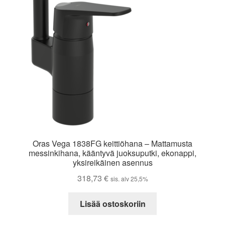
Oras Vega 1838FG keittiöhana – Mattamusta
messinkihana, kääntyvä juoksuputki, ekonappi,
yksireikäinen asennus
318,73
€
sis. alv 25,5%
Lisää ostoskoriin