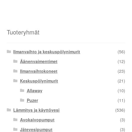
Tuoteryhmät
Ilmanvaihto ja keskuspölynimurit
(56)
Äänenvaimentimet
(12)
Ilmanvaihtokoneet
(23)
Keskuspölynimurit
(21)
Allaway
(10)
Puzer
(11)
Lämmitys ja käyttövesi
(536)
Avokaivopumput
(3)
Jätevesipumput
(3)