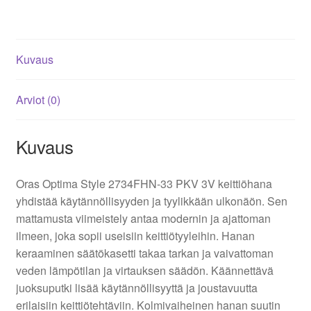
pöytäasennus
määrä
Kuvaus
Arviot (0)
Kuvaus
Oras Optima Style 2734FHN-33 PKV 3V keittiöhana
yhdistää käytännöllisyyden ja tyylikkään ulkonäön. Sen
mattamusta viimeistely antaa modernin ja ajattoman
ilmeen, joka sopii useisiin keittiötyyleihin. Hanan
keraaminen säätökasetti takaa tarkan ja vaivattoman
veden lämpötilan ja virtauksen säädön. Käännettävä
juoksuputki lisää käytännöllisyyttä ja joustavuutta
erilaisiin keittiötehtäviin. Kolmivaiheinen hanan suutin