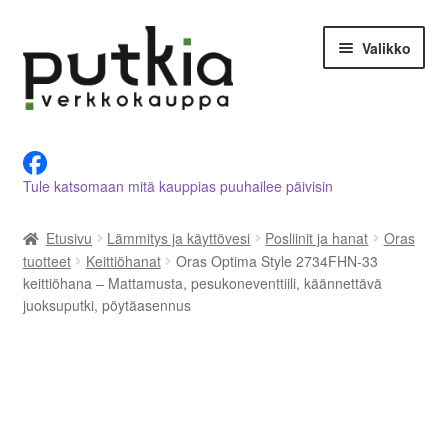
Siirry
Siirry
Valikko
navigointiin
sisältöön
LVI-alan tuotteet verkkokaupasta
Tule katsomaan mitä kauppias puuhailee päivisin
Tietoja meistä
Etusivu
Lämmitys ja käyttövesi
Posliinit ja hanat
Oras
Asiakastilini
tuotteet
Keittiöhanat
Oras Optima Style 2734FHN-33
keittiöhana – Mattamusta, pesukoneventtiili, käännettävä
Ostoskori
juoksuputki, pöytäasennus
Kassalle
Ota yhteyttä