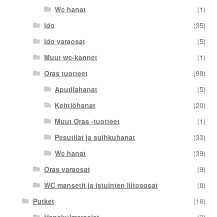
Wc hanat
(1)
Ido
(35)
Ido varaosat
(5)
Muut wc-kannet
(1)
Oras tuotteet
(98)
Aputilahanat
(5)
Keittiöhanat
(20)
Muut Oras -tuotteet
(1)
Pesutilat ja suihkuhanat
(33)
Wc hanat
(39)
Oras varaosat
(9)
WC mansetit ja istuinten liitososat
(8)
Putket
(16)
Hanakulmarasiat
(3)