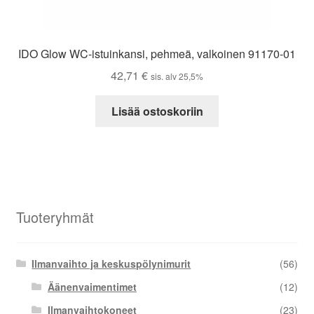
IDO Glow WC-istuinkansi, pehmeä, valkoinen 91170-01
42,71
€
sis. alv 25,5%
Lisää ostoskoriin
Tuoteryhmät
Ilmanvaihto ja keskuspölynimurit
(56)
Äänenvaimentimet
(12)
Ilmanvaihtokoneet
(23)