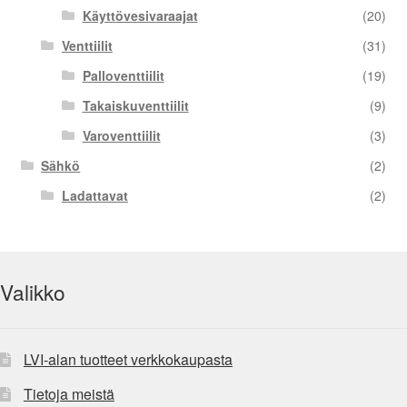
Käyttövesivaraajat
(20)
Venttiilit
(31)
Palloventtiilit
(19)
Takaiskuventtiilit
(9)
Varoventtiilit
(3)
Sähkö
(2)
Ladattavat
(2)
Valikko
LVI-alan tuotteet verkkokaupasta
Tietoja meistä