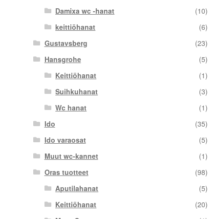
Damixa wc -hanat
(10)
keittiöhanat
(6)
Gustavsberg
(23)
Hansgrohe
(5)
Keittiöhanat
(1)
Suihkuhanat
(3)
Wc hanat
(1)
Ido
(35)
Ido varaosat
(5)
Muut wc-kannet
(1)
Oras tuotteet
(98)
Aputilahanat
(5)
Keittiöhanat
(20)