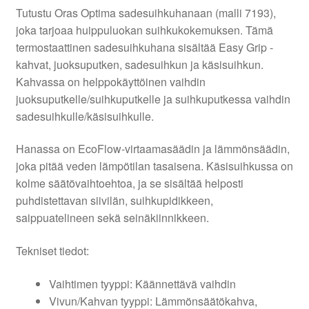
Tutustu Oras Optima sadesuihkuhanaan (malli 7193),
joka tarjoaa huippuluokan suihkukokemuksen. Tämä
termostaattinen sadesuihkuhana sisältää Easy Grip -
kahvat, juoksuputken, sadesuihkun ja käsisuihkun.
Kahvassa on helppokäyttöinen vaihdin
juoksuputkelle/suihkuputkelle ja suihkuputkessa vaihdin
sadesuihkulle/käsisuihkulle.
Hanassa on EcoFlow-virtaamasäädin ja lämmönsäädin,
joka pitää veden lämpötilan tasaisena. Käsisuihkussa on
kolme säätövaihtoehtoa, ja se sisältää helposti
puhdistettavan siivilän, suihkupidikkeen,
saippuatelineen sekä seinäkiinnikkeen.
Tekniset tiedot:
Vaihtimen tyyppi: Käännettävä vaihdin
Vivun/Kahvan tyyppi: Lämmönsäätökahva,