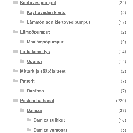
Kiertovesipumput
(22)
Käyttöveden kierto
(5)
Lämmönjaon kiertovesipumput
(17)
Lämpöpumput
(2)
Maalämpöpumput
(2)
Lattialämmitys
(14)
Uponor
(14)
Mittarit ja säätölaitteet
(2)
Patterit
(7)
Danfoss
(7)
Posliinit ja hanat
(220)
Damixa
(37)
Damixa suihkut
(16)
Damixa varaosat
(5)