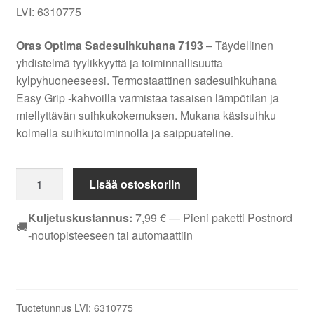
LVI: 6310775
Oras Optima Sadesuihkuhana 7193
– Täydellinen
yhdistelmä tyylikkyyttä ja toiminnallisuutta
kylpyhuoneeseesi. Termostaattinen sadesuihkuhana
Easy Grip -kahvoilla varmistaa tasaisen lämpötilan ja
miellyttävän suihkukokemuksen. Mukana käsisuihku
kolmella suihkutoiminnolla ja saippuateline.
Oras
Lisää ostoskoriin
Optima
7193
Kuljetuskustannus:
7,99
€
— Pieni paketti Postnord
🚚
sadesuihkuhana,
-noutopisteeseen tai automaattiin
termostaattinen,
Easy
Grip,
käsisuihku,
Tuotetunnus LVI:
6310775