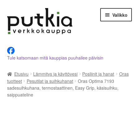
Siirry
Siirry
Valikko
navigointiin
sisältöön
LVI-alan tuotteet verkkokaupasta
Tule katsomaan mitä kauppias puuhailee päivisin
Tietoja meistä
Etusivu
Lämmitys ja käyttövesi
Posliinit ja hanat
Oras
Asiakastilini
tuotteet
Pesutilat ja suihkuhanat
Oras Optima 7193
sadesuihkuhana, termostaattinen, Easy Grip, käsisuihku,
Ostoskori
saippuateline
Kassalle
Ota yhteyttä