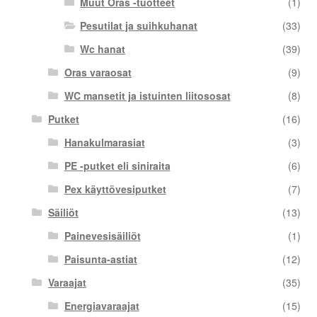
Muut Oras -tuotteet
(1)
Pesutilat ja suihkuhanat
(33)
Wc hanat
(39)
Oras varaosat
(9)
WC mansetit ja istuinten liitososat
(8)
Putket
(16)
Hanakulmarasiat
(3)
PE -putket eli siniraita
(6)
Pex käyttövesiputket
(7)
Säiliöt
(13)
Painevesisäiliöt
(1)
Paisunta-astiat
(12)
Varaajat
(35)
Energiavaraajat
(15)