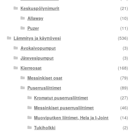
Keskuspölynimurit
(21)
Allaway
(10)
Puzer
(11)
Lämmitys ja käyttövesi
(536)
Avokaivopumput
(3)
Jätevesipumput
(3)
Kierreosat
(168)
Messinkiset osat
(79)
Puserrusliittimet
(89)
Kromatut puserrusliittimet
(27)
Messinkiset puserrusliittimet
(46)
Muoviputken liittimet, Hela ja I-Joint
(14)
Tukiholkki
(2)