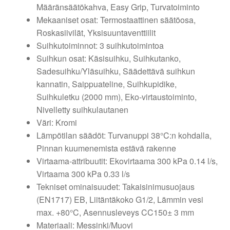
Määränsäätökahva, Easy Grip, Turvatoiminto
Mekaaniset osat: Termostaattinen säätöosa,
Roskasiivilät, Yksisuuntaventtiilit
Suihkutoiminnot: 3 suihkutoimintoa
Suihkun osat: Käsisuihku, Suihkutanko,
Sadesuihku/Yläsuihku, Säädettävä suihkun
kannatin, Saippuateline, Suihkupidike,
Suihkuletku (2000 mm), Eko-virtaustoiminto,
Nivelletty suihkulautanen
Väri: Kromi
Lämpötilan säädöt: Turvanuppi 38°C:n kohdalla,
Pinnan kuumenemista estävä rakenne
Virtaama-attribuutit: Ekovirtaama 300 kPa 0.14 l/s,
Virtaama 300 kPa 0.33 l/s
Tekniset ominaisuudet: Takaisinimusuojaus
(EN1717) EB, Liitäntäkoko G1/2, Lämmin vesi
max. +80°C, Asennusleveys CC150± 3 mm
Materiaali: Messinki/Muovi