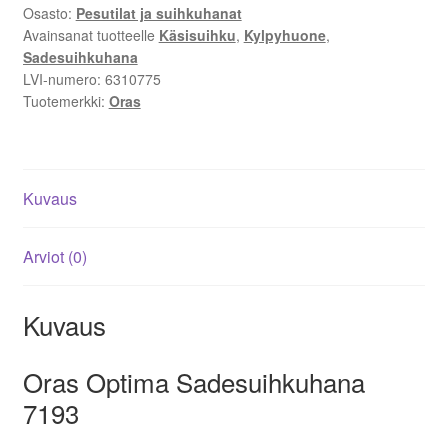
saippuateline
Osasto:
Pesutilat ja suihkuhanat
määrä
Avainsanat tuotteelle
Käsisuihku
,
Kylpyhuone
,
Sadesuihkuhana
LVI-numero:
6310775
Tuotemerkki:
Oras
Kuvaus
Arviot (0)
Kuvaus
Oras Optima Sadesuihkuhana
7193