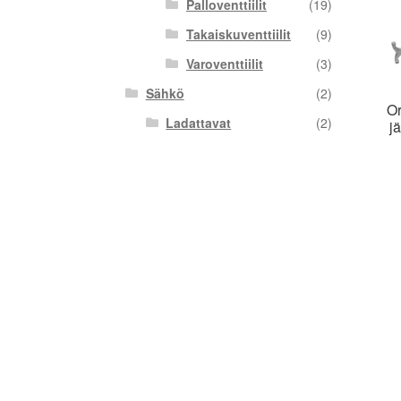
Palloventtiilit
(19)
Takaiskuventtiilit
(9)
Varoventtiilit
(3)
Sähkö
(2)
Or
Ladattavat
(2)
j