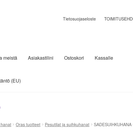
Tietosuojaseloste
TOIMITUSEH
ja meistä
Asiakastilini
Ostoskori
Kassalle
täntö (EU)
n
a hanat
Oras tuotteet
Pesutilat ja suihkuhanat
SADESUIHKUHANA 