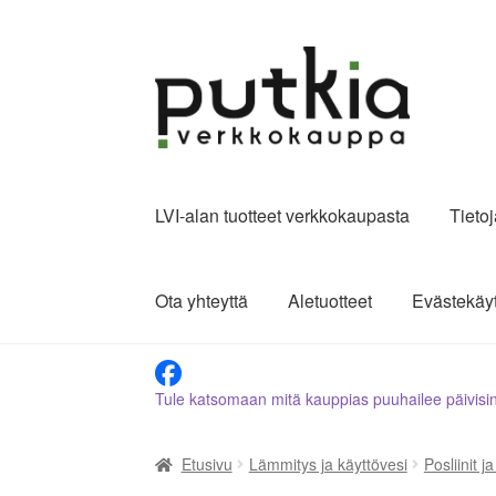
Siirry
Siirry
navigointiin
sisältöön
LVI-alan tuotteet verkkokaupasta
Tieto
Ota yhteyttä
Aletuotteet
Evästekäy
Tule katsomaan mitä kauppias puuhailee päivisi
Etusivu
Lämmitys ja käyttövesi
Posliinit j