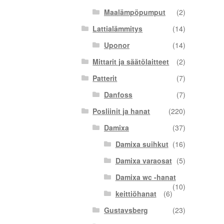
Maalämpöpumput
(2)
Lattialämmitys
(14)
Uponor
(14)
Mittarit ja säätölaitteet
(2)
Patterit
(7)
Danfoss
(7)
Posliinit ja hanat
(220)
Damixa
(37)
Damixa suihkut
(16)
Damixa varaosat
(5)
Damixa wc -hanat
(10)
keittiöhanat
(6)
Gustavsberg
(23)