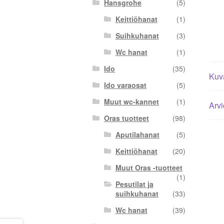
Hansgrohe
(5)
Keittiöhanat
(1)
Suihkuhanat
(3)
Wc hanat
(1)
Ido
(35)
Kuv
Ido varaosat
(5)
Muut wc-kannet
(1)
Arvi
Oras tuotteet
(98)
Aputilahanat
(5)
Keittiöhanat
(20)
Muut Oras -tuotteet
(1)
Pesutilat ja
suihkuhanat
(33)
Wc hanat
(39)