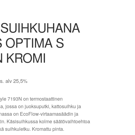
SUIHKUHANA
 OPTIMA S
N KROMI
is. alv 25,5%
yle 7193N on termostaattinen
, jossa on juoksuputki, kattosuihku ja
nassa on EcoFlow-virtaamasäädin ja
itin. Käsisuihkussa kolme säätövaihtoehtoa
ä suihkuletku. Kromattu pinta.