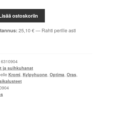
HANA
Lisää ostoskoriin
tannus:
25,10
€
— Rahti perille asti
:
6310904
t ja suihkuhanat
eelle
Kromi
,
Kylpyhuone
,
Optima
,
Oras
,
sikalusteet
0904
as