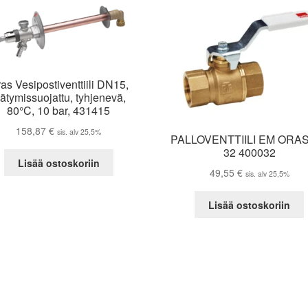
as Vesipostiventtiili DN15,
äätymissuojattu, tyhjenevä,
80°C, 10 bar, 431415
158,87
€
sis. alv 25,5%
PALLOVENTTIILI EM ORA
32 400032
Lisää ostoskoriin
49,55
€
sis. alv 25,5%
Lisää ostoskoriin