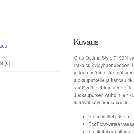
Kuvaus
aus
Oras Optima Style 7193N s
ot (0)
ratkaisu kylpyhuoneeseen. 
virtaamasäädin, lämpötilanra
juoksuputkelle ja kattosuih
säätövaihtoehtoa ja irrotetta
Juoksuputken vaihdin ja 175
lisäävät käyttömukavuutta.
Pintakäsittely: Kromi
EcoFlow-virtaamasä
Suihkuletkun pituus: