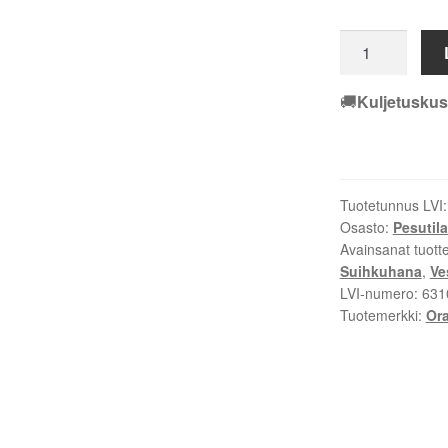
SADESUIHKU
ORAS
OPTIMA
🚚
Kuljetuskus
S
7193N
KROMI
määrä
Tuotetunnus LVI
Osasto:
Pesutila
Avainsanat tuott
Suihkuhana
,
Ve
LVI-numero:
631
Tuotemerkki:
Or