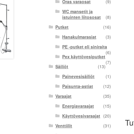
Oras varaosat
(9)
WC mansetit ja
istuinten liitososat
(8)
Putket
(16)
Hanakulmarasiat
(3)
PE -putket eli siniraita
(6)
Pex käyttövesiputket
(7)
Säiliöt
(13)
Painevesisäiliöt
(1)
Paisunta-astiat
(12)
Varaajat
(35)
Energiavaraajat
(15)
Käyttövesivaraajat
(20)
Tu
Venttiilit
(31)