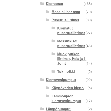
Kierreosat
(168)
Messinkiset osat
(79)
Puserrusliittimet
(89)
Kromatut
puserrusliittimet
(27)
Messinkiset
puserrusliittimet
(46)
Muoviputken
liittimet, Hela ja I-
Joint
(14)
Tukiholkki
(2)
Kiertovesipumput
(22)
Käyttöveden kierto
(5)
Lämmönjaon
kiertovesipumput
(17)
Lämpöpumput
(2)