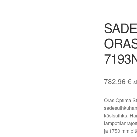
SADE
ORAS
7193
782,96
€
s
Oras Optima St
sadesuihkuhana
käsisuihku. Ha
lämpötilanrajo
ja 1750 mm pitk