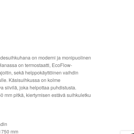
adesuihkuhana on moderni ja monipuolinen
Hanassa on termostaatti, EcoFlow-
joitin, sekä helppokäyttöinen vaihdin
kulle. Käsisuihkussa on kolme
va siivilä, joka helpottaa puhdistusta.
0 mm pitkä, kiertymisen estävä suihkuletku
ädin
 1750 mm