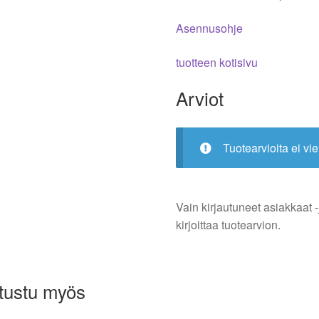
Asennusohje
tuotteen kotisivu
Arviot
Tuotearvioita ei vie
Vain kirjautuneet asiakkaat -
kirjoittaa tuotearvion.
tustu myös