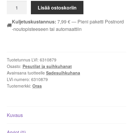
Oras
Lisää ostoskoriin
Nova
Style
Kuljetuskustannus:
7,99
€
— Pieni paketti Postnord
🚚
Sadesuihkuhana
-noutopisteeseen tai automaattiin
7403
määrä
Tuotetunnus LVI:
6310879
Osasto:
Pesutilat ja suihkuhanat
Avainsana tuotteelle
Sadesuihkuhana
LVI-numero:
6310879
Tuotemerkki:
Oras
Kuvaus
Arviot (0)