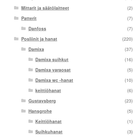
Mittarit ja säätölaitteet
(2)
Patterit
(7)
Danfoss
(7)
Posliinit ja hanat
(220)
Damixa
(37)
Damixa suihkut
(16)
Damixa varaosat
(5)
Damixa wc -hanat
(10)
keittiöhanat
(6)
Gustavsberg
(23)
Hansgrohe
(5)
Keittiöhanat
(1)
Suihkuhanat
(3)