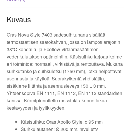
Kuvaus
Oras Nova Style 7403 sadesuihkuhana sisältää
termostaattisen säätökahvan, jossa on lämpötilarajoitin
38°C kohdalla, ja Ecoflow-virtaamasäätimen
vedenkulutuksen optimointiin. Käsisuihku tarjoaa kolme
eri toimintoa: normaali, virkistävä ja rentouttava. Mukana
suihkutanko ja suihkuletku (1750 mm), jotka helpottavat
asennusta ja käyttöä. Suorakytkentä yhdistäjiin,
sisäkierre liitäntä ja asennusleveys 150 ± 3 mm.
Yhteensopiva EN 1111, EN 1112, EN 1113 standardien
kanssa. Kromipinnoitettu messinkirakenne takaa
kestävyyden ja tyylikkyyden.
Käsisuihku: Oras Apollo Style, ø 95 mm
Suihkulautanen: Ø 200 mm, nivelletty