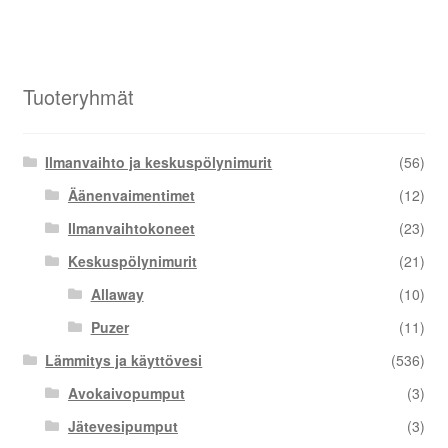
Tuoteryhmät
Ilmanvaihto ja keskuspölynimurit
(56)
Äänenvaimentimet
(12)
Ilmanvaihtokoneet
(23)
Keskuspölynimurit
(21)
Allaway
(10)
Puzer
(11)
Lämmitys ja käyttövesi
(536)
Avokaivopumput
(3)
Jätevesipumput
(3)