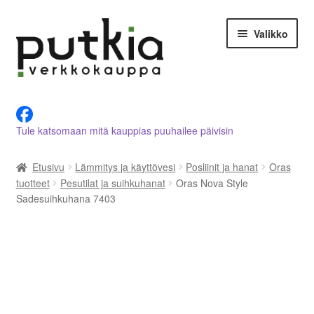
Siirry
Siirry
Valikko
navigointiin
sisältöön
LVI-alan tuotteet verkkokaupasta
Tule katsomaan mitä kauppias puuhailee päivisin
Tietoja meistä
Etusivu
Lämmitys ja käyttövesi
Posliinit ja hanat
Oras
Asiakastilini
tuotteet
Pesutilat ja suihkuhanat
Oras Nova Style
Sadesuihkuhana 7403
Ostoskori
Kassalle
Ota yhteyttä