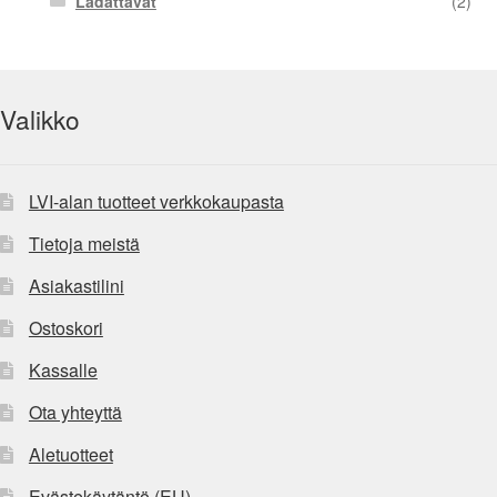
Ladattavat
(2)
Valikko
LVI-alan tuotteet verkkokaupasta
Tietoja meistä
Asiakastilini
Ostoskori
Kassalle
Ota yhteyttä
Aletuotteet
Evästekäytäntö (EU)