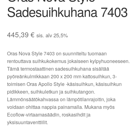
Sadesuihkuhana 7403
445,39
€
sis. alv 25,5%
Oras Nova Style 7403 on suunniteltu tuomaan
rentouttava suihkukokemus jokaiseen kylpyhuoneeseen.
Tämä termostaattinen sadesuihkuhana sisältää
pyöreänkulmikkaan 200 x 200 mm kattosuihkun, 3-
toimisen Oras Apollo Style -käsisuihkun, käsisuihkun
pidikkeen, suihkuletkun ja suihkutangon.
Lämmönsäätökahvassa on lämpötilanrajoitin, joka
voidaan ohittaa nappia painamalla. Mukana myös
Ecoflow-virtaamasäädin, roskasihdit ja
yksisuuntaventtiilit.