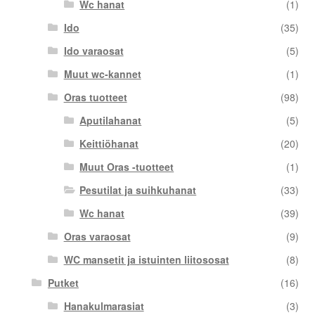
Wc hanat
(1)
Ido
(35)
Ido varaosat
(5)
Muut wc-kannet
(1)
Oras tuotteet
(98)
Aputilahanat
(5)
Keittiöhanat
(20)
Muut Oras -tuotteet
(1)
Pesutilat ja suihkuhanat
(33)
Wc hanat
(39)
Oras varaosat
(9)
WC mansetit ja istuinten liitososat
(8)
Putket
(16)
Hanakulmarasiat
(3)