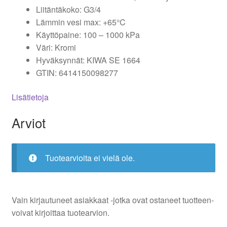
Liitäntäkoko: G3/4
Lämmin vesi max: +65°C
Käyttöpaine: 100 – 1000 kPa
Väri: Kromi
Hyväksynnät: KIWA SE 1664
GTIN: 6414150098277
Lisätietoja
Arviot
Tuotearvioita ei vielä ole.
Vain kirjautuneet asiakkaat -jotka ovat ostaneet tuotteen-
voivat kirjoittaa tuotearvion.