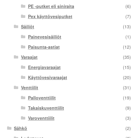
PE -putket eli siniraita
(6)
Pex käyttövesiputket
(7)
Säiliöt
(13)
Painevesisäiliöt
(1)
Paisunta-astiat
(12)
Varaajat
(35)
Energiavaraajat
(15)
Käyttövesivaraajat
(20)
Venttiilit
(31)
Palloventtiilit
(19)
Takaiskuventtiilit
(9)
Varoventtiilit
(3)
Sähkö
(2)