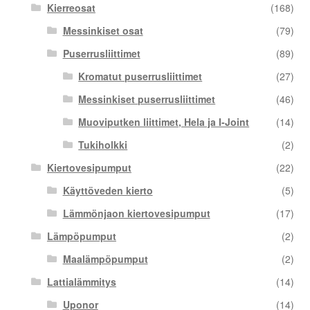
Kierreosat
(168)
Messinkiset osat
(79)
Puserrusliittimet
(89)
Kromatut puserrusliittimet
(27)
Messinkiset puserrusliittimet
(46)
Muoviputken liittimet, Hela ja I-Joint
(14)
Tukiholkki
(2)
Kiertovesipumput
(22)
Käyttöveden kierto
(5)
Lämmönjaon kiertovesipumput
(17)
Lämpöpumput
(2)
Maalämpöpumput
(2)
Lattialämmitys
(14)
Uponor
(14)