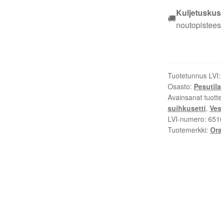
suihkusetti
Kuljetuskus
🚚
520
noutopistees
kromi
määrä
Tuotetunnus LVI
Osasto:
Pesutila
Avainsanat tuott
suihkusetti
,
Ves
LVI-numero:
651
Tuotemerkki:
Or