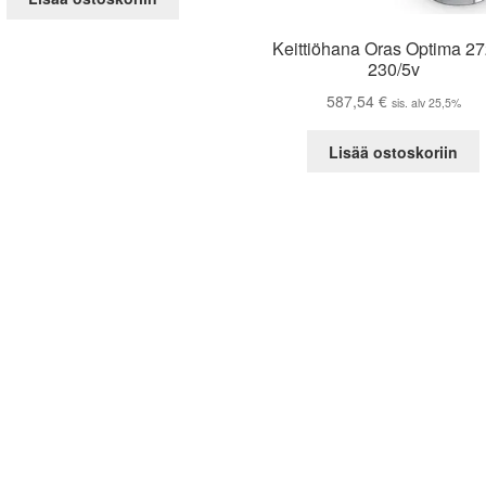
Keittiöhana Oras Optima 2
230/5v
587,54
€
sis. alv 25,5%
Lisää ostoskoriin