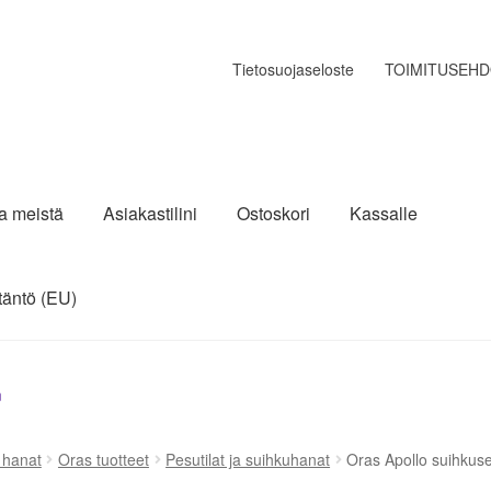
Tietosuojaseloste
TOIMITUSEH
ja meistä
Asiakastilini
Ostoskori
Kassalle
täntö (EU)
n
a hanat
Oras tuotteet
Pesutilat ja suihkuhanat
Oras Apollo suihkuse