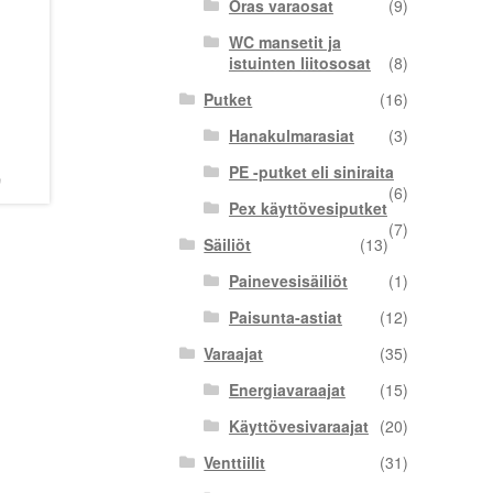
Oras varaosat
(9)
WC mansetit ja
istuinten liitososat
(8)
Putket
(16)
Hanakulmarasiat
(3)
PE -putket eli siniraita
(6)
Pex käyttövesiputket
(7)
Säiliöt
(13)
Painevesisäiliöt
(1)
Paisunta-astiat
(12)
Varaajat
(35)
Energiavaraajat
(15)
Käyttövesivaraajat
(20)
Venttiilit
(31)