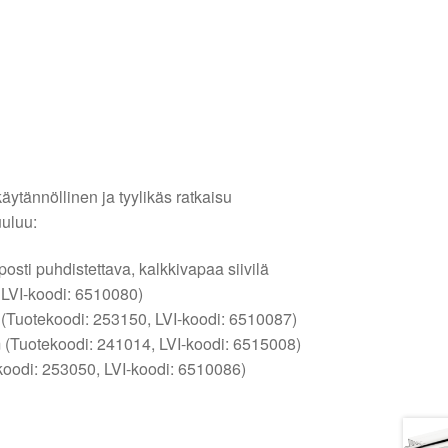
äytännöllinen ja tyylikäs ratkaisu
uuluu:
osti puhdistettava, kalkkivapaa siivilä
 LVI-koodi: 6510080)
Tuotekoodi: 253150, LVI-koodi: 6510087)
(Tuotekoodi: 241014, LVI-koodi: 6515008)
koodi: 253050, LVI-koodi: 6510086)