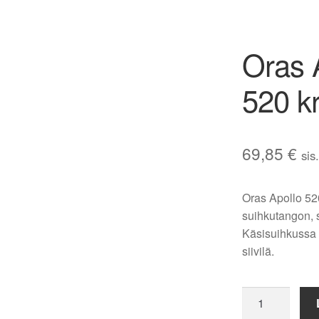
Oras A
520 k
69,85
€
sis
Oras Apollo 520
suihkutangon, 
Käsisuihkussa 
siivilä.
Oras
Apollo