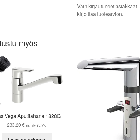
Vain kirjautuneet asiakkaat -
kirjoittaa tuotearvion.
tustu myös
as Vega Aputilahana 1828G
233,20
€
sis. alv 25,5%
Lisää ostoskoriin