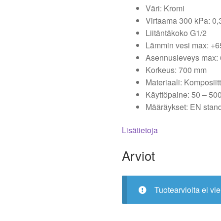
Väri: Kromi
Virtaama 300 kPa: 0,3
Liitäntäkoko G1/2
Lämmin vesi max: +6
Asennusleveys max:
Korkeus: 700 mm
Materiaali: Komposiitt
Käyttöpaine: 50 – 50
Määräykset: EN stan
Lisätietoja
Arviot
Tuotearvioita ei vie