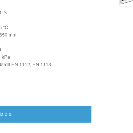
 l/s
5 °C
 650 mm
i
0 kPa
dardit EN 1112, EN 1113
lä ole.