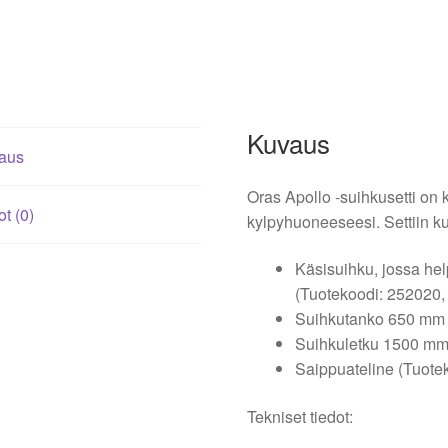
Kuvaus
aus
Oras Apollo -suihkusetti on k
ot (0)
kylpyhuoneeseesi. Settiin k
Käsisuihku, jossa help
(Tuotekoodi: 252020,
Suihkutanko 650 mm (
Suihkuletku 1500 mm 
Saippuateline (Tuote
Tekniset tiedot: