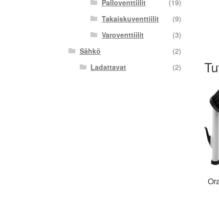
Palloventtiilit
(19)
Takaiskuventtiilit
(9)
Varoventtiilit
(3)
Sähkö
(2)
Tu
Ladattavat
(2)
Or