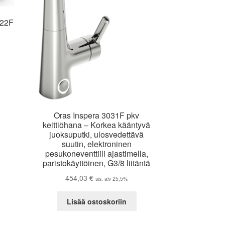
722F
Oras Inspera 3031F pkv
keittiöhana – Korkea kääntyvä
juoksuputki, ulosvedettävä
suutin, elektroninen
pesukoneventtiili ajastimella,
paristokäyttöinen, G3/8 liitäntä
454,03
€
sis. alv 25,5%
Lisää ostoskoriin