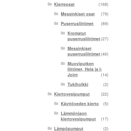
Kierreosat
(168)
Messinkiset osat
(79)
Puserrusliittimet
(89)
Kromatut
puserrusliittimet
(27)
Messinkiset
puserrusliittimet
(46)
Muoviputken
liittimet, Hela ja I-
Joint
(14)
Tukiholkki
(2)
Kiertovesipumput
(22)
Käyttöveden kierto
(5)
Lämmönjaon
kiertovesipumput
(17)
Lämpöpumput
(2)