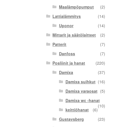
Maalämpöpumput
(2)
Lattialämmitys
(14)
Uponor
(14)
Mittarit ja säätölaitteet
(2)
Patterit
(7)
Danfoss
(7)
Posliinit ja hanat
(220)
Damixa
(37)
Damixa suihkut
(16)
Damixa varaosat
(5)
Damixa wc -hanat
(10)
keittiöhanat
(6)
Gustavsberg
(23)