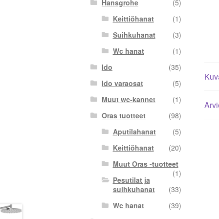
Hansgrohe
(5)
Keittiöhanat
(1)
Suihkuhanat
(3)
Wc hanat
(1)
Ido
(35)
Kuv
Ido varaosat
(5)
Muut wc-kannet
(1)
Arvi
Oras tuotteet
(98)
Aputilahanat
(5)
Keittiöhanat
(20)
Muut Oras -tuotteet
(1)
Pesutilat ja
suihkuhanat
(33)
Wc hanat
(39)