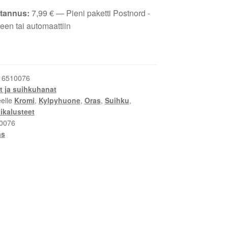
tannus:
7,99
€
— Pieni paketti Postnord -
een tai automaattiin
:
6510076
t ja suihkuhanat
eelle
Kromi
,
Kylpyhuone
,
Oras
,
Suihku
,
ikalusteet
0076
as