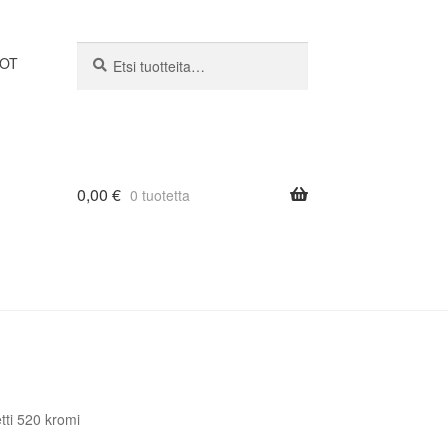
Etsi:
Haku
DOT
0,00
€
0 tuotetta
tti 520 kromi