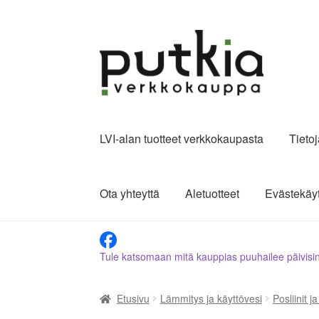
Siirry
Siirry
navigointiin
sisältöön
LVI-alan tuotteet verkkokaupasta
Tieto
Ota yhteyttä
Aletuotteet
Evästekäy
Tule katsomaan mitä kauppias puuhailee päivisi
Etusivu
Lämmitys ja käyttövesi
Posliinit j