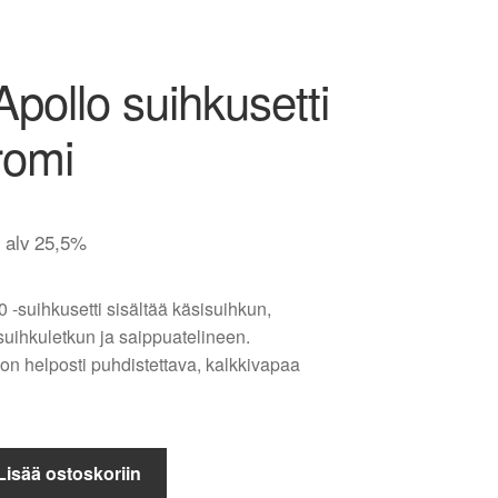
pollo suihkusetti
romi
. alv 25,5%
 -suihkusetti sisältää käsisuihkun,
suihkuletkun ja saippuatelineen.
on helposti puhdistettava, kalkkivapaa
Lisää ostoskoriin