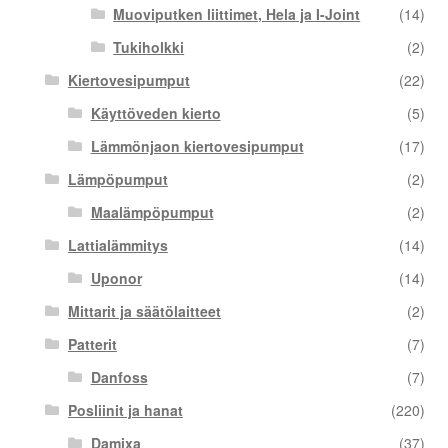
Muoviputken liittimet, Hela ja I-Joint
(14)
Tukiholkki
(2)
Kiertovesipumput
(22)
Käyttöveden kierto
(5)
Lämmönjaon kiertovesipumput
(17)
Lämpöpumput
(2)
Maalämpöpumput
(2)
Lattialämmitys
(14)
Uponor
(14)
Mittarit ja säätölaitteet
(2)
Patterit
(7)
Danfoss
(7)
Posliinit ja hanat
(220)
Damixa
(37)