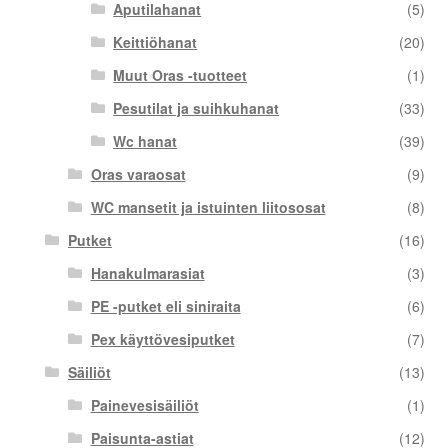
Aputilahanat
(5)
Keittiöhanat
(20)
Muut Oras -tuotteet
(1)
Pesutilat ja suihkuhanat
(33)
Wc hanat
(39)
Oras varaosat
(9)
WC mansetit ja istuinten liitososat
(8)
Putket
(16)
Hanakulmarasiat
(3)
PE -putket eli siniraita
(6)
Pex käyttövesiputket
(7)
Säiliöt
(13)
Painevesisäiliöt
(1)
Paisunta-astiat
(12)