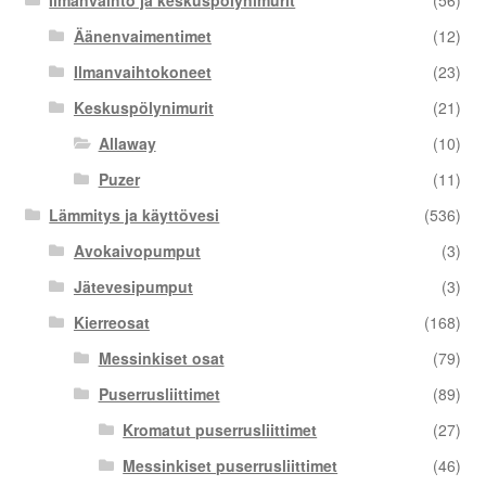
Ilmanvaihto ja keskuspölynimurit
(56)
Äänenvaimentimet
(12)
Ilmanvaihtokoneet
(23)
Keskuspölynimurit
(21)
Allaway
(10)
Puzer
(11)
Lämmitys ja käyttövesi
(536)
Avokaivopumput
(3)
Jätevesipumput
(3)
Kierreosat
(168)
Messinkiset osat
(79)
Puserrusliittimet
(89)
Kromatut puserrusliittimet
(27)
Messinkiset puserrusliittimet
(46)