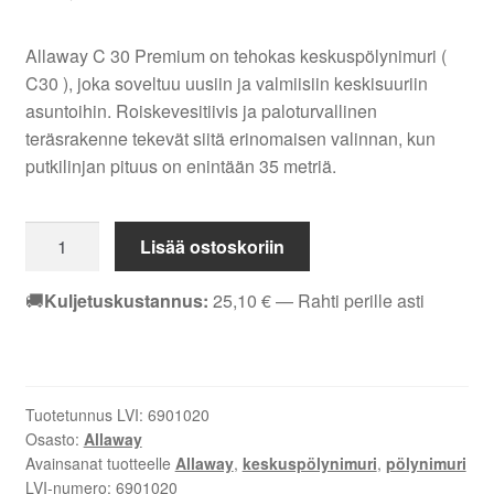
Allaway C 30 Premium on tehokas keskuspölynimuri (
C30 ), joka soveltuu uusiin ja valmiisiin keskisuuriin
asuntoihin. Roiskevesitiivis ja paloturvallinen
teräsrakenne tekevät siitä erinomaisen valinnan, kun
putkilinjan pituus on enintään 35 metriä.
Allaway
Lisää ostoskoriin
C
30
🚚
Kuljetuskustannus:
25,10
€
— Rahti perille asti
(
C30
)
Premium
Tuotetunnus LVI:
6901020
Keskuspölynimuri
Osasto:
Allaway
määrä
Avainsanat tuotteelle
Allaway
,
keskuspölynimuri
,
pölynimuri
LVI-numero:
6901020