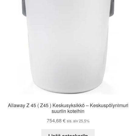
Allaway Z 45 ( Z45 ) Keskusyksikkö – Keskuspölynimuri
suuriin koteihin
754,68
€
sis. alv 25,5%
Lisää ostoskoriin