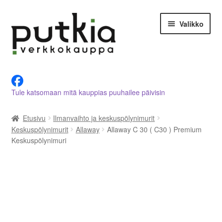
Siirry
Siirry
Valikko
navigointiin
sisältöön
LVI-alan tuotteet verkkokaupasta
Tule katsomaan mitä kauppias puuhailee päivisin
Tietoja meistä
Etusivu
Ilmanvaihto ja keskuspölynimurit
Asiakastilini
Keskuspölynimurit
Allaway
Allaway C 30 ( C30 ) Premium
Keskuspölynimuri
Ostoskori
Kassalle
Ota yhteyttä