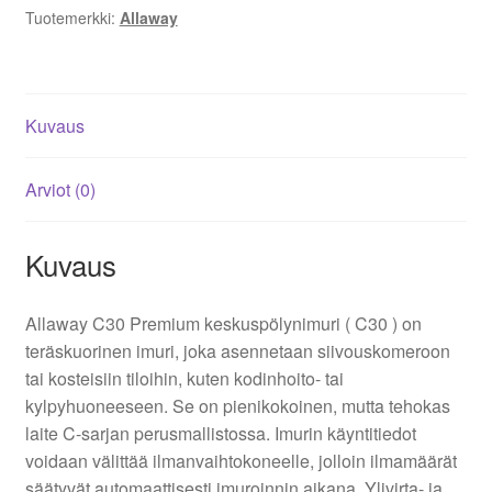
Tuotemerkki:
Allaway
Kuvaus
Arviot (0)
Kuvaus
Allaway C30 Premium keskuspölynimuri ( C30 ) on
teräskuorinen imuri, joka asennetaan siivouskomeroon
tai kosteisiin tiloihin, kuten kodinhoito- tai
kylpyhuoneeseen. Se on pienikokoinen, mutta tehokas
laite C-sarjan perusmallistossa. Imurin käyntitiedot
voidaan välittää ilmanvaihtokoneelle, jolloin ilmamäärät
säätyvät automaattisesti imuroinnin aikana. Ylivirta- ja