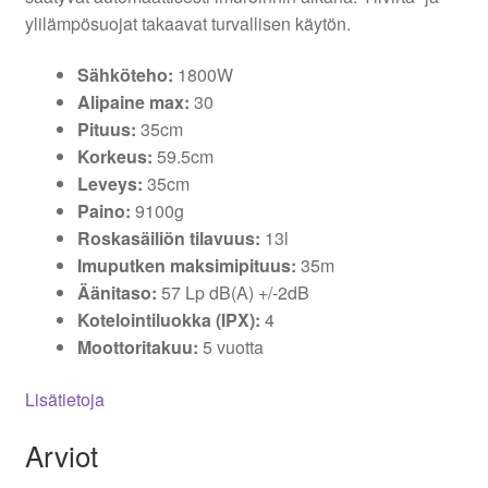
ylilämpösuojat takaavat turvallisen käytön.
Sähköteho:
1800W
Alipaine max:
30
Pituus:
35cm
Korkeus:
59.5cm
Leveys:
35cm
Paino:
9100g
Roskasäiliön tilavuus:
13l
Imuputken maksimipituus:
35m
Äänitaso:
57 Lp dB(A) +/-2dB
Kotelointiluokka (IPX):
4
Moottoritakuu:
5 vuotta
Lisätietoja
Arviot