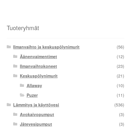
Tuoteryhmät
Ilmanvaihto ja keskuspölynimurit
(56)
Äänenvaimentimet
(12)
Ilmanvaihtokoneet
(23)
Keskuspölynimurit
(21)
Allaway
(10)
Puzer
(11)
Lämmitys ja käyttövesi
(536)
Avokaivopumput
(3)
Jätevesipumput
(3)