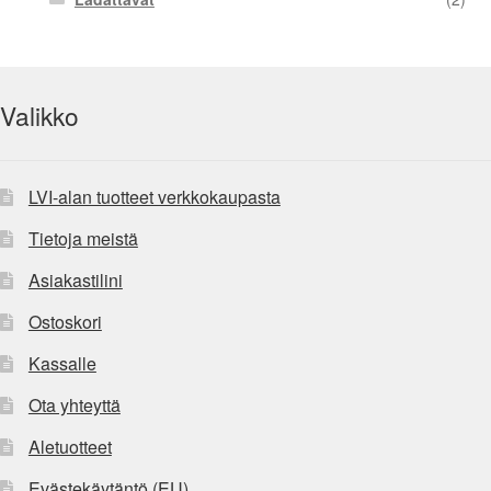
Valikko
LVI-alan tuotteet verkkokaupasta
Tietoja meistä
Asiakastilini
Ostoskori
Kassalle
Ota yhteyttä
Aletuotteet
Evästekäytäntö (EU)