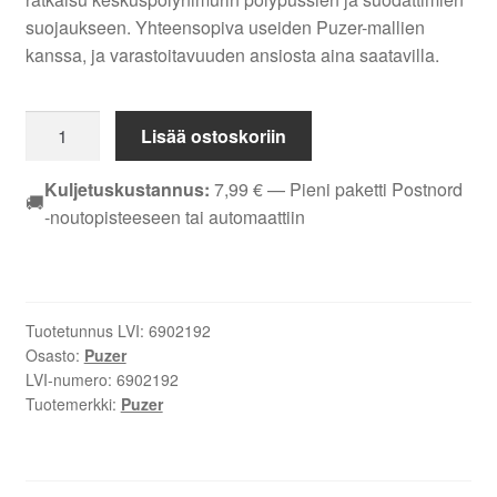
suojaukseen. Yhteensopiva useiden Puzer-mallien
kanssa, ja varastoitavuuden ansiosta aina saatavilla.
Suodatinsuoja
Lisää ostoskoriin
Puzer
6
Kuljetuskustannus:
7,99
€
— Pieni paketti Postnord
🚚
kpl
-noutopisteeseen tai automaattiin
10162
määrä
Tuotetunnus LVI:
6902192
Osasto:
Puzer
LVI-numero:
6902192
Tuotemerkki:
Puzer