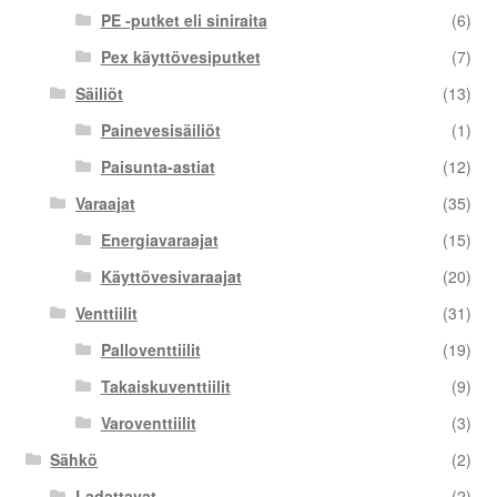
PE -putket eli siniraita
(6)
Pex käyttövesiputket
(7)
Säiliöt
(13)
Painevesisäiliöt
(1)
Paisunta-astiat
(12)
Varaajat
(35)
Energiavaraajat
(15)
Käyttövesivaraajat
(20)
Venttiilit
(31)
Palloventtiilit
(19)
Takaiskuventtiilit
(9)
Varoventtiilit
(3)
Sähkö
(2)
Ladattavat
(2)