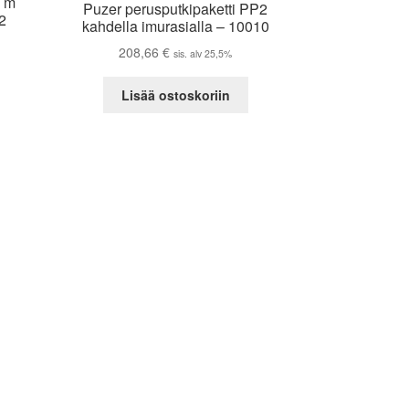
8 m
Puzer perusputkipaketti PP2
2
kahdella imurasialla – 10010
208,66
€
sis. alv 25,5%
Lisää ostoskoriin