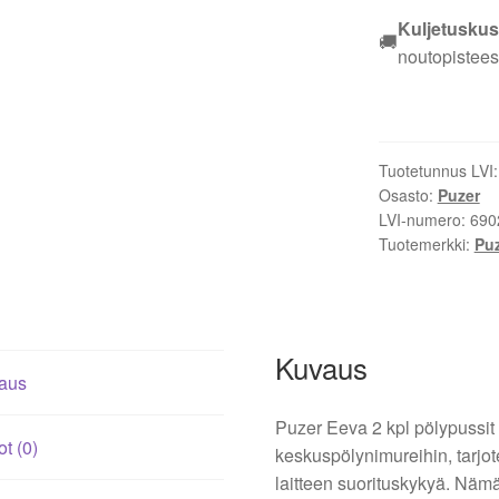
Eeva
Kuljetuskus
🚚
2
noutopistees
kpl
10242
6902251
määrä
Tuotetunnus LVI
Osasto:
Puzer
LVI-numero:
690
Tuotemerkki:
Pu
Kuvaus
aus
Puzer Eeva 2 kpl pölypussit 
ot (0)
keskuspölynimureihin, tarjot
laitteen suorituskykyä. Nämä 