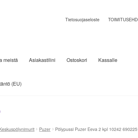
Tietosuojaseloste
TOIMITUSEH
ja meistä
Asiakastilini
Ostoskori
Kassalle
täntö (EU)
n
Keskuspölynimurit
Puzer
Pölypussi Puzer Eeva 2 kpl 10242 690225