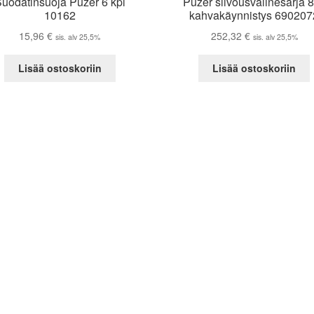
uodatinsuoja Puzer 6 kpl
Puzer siivousvälinesarja 
10162
kahvakäynnistys 690207
15,96
€
252,32
€
sis. alv 25,5%
sis. alv 25,5%
Lisää ostoskoriin
Lisää ostoskoriin