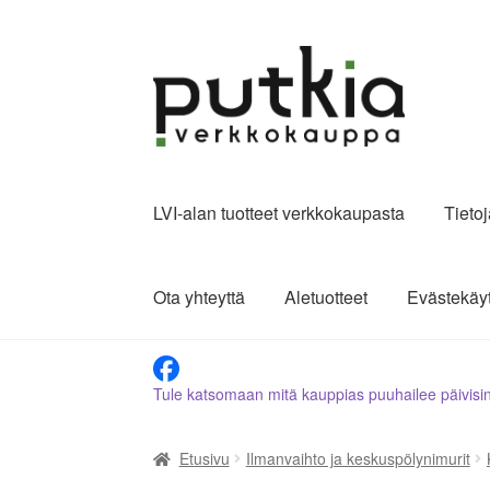
Siirry
Siirry
navigointiin
sisältöön
LVI-alan tuotteet verkkokaupasta
Tieto
Ota yhteyttä
Aletuotteet
Evästekäy
Tule katsomaan mitä kauppias puuhailee päivisi
Etusivu
Ilmanvaihto ja keskuspölynimurit