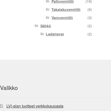
Palloventtiilit
(19)
Takaiskuventtiilit
(9)
Varoventtiilit
(3)
Sähkö
(2)
Ladattavat
(2)
Valikko
LVI-alan tuotteet verkkokaupasta