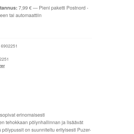
tannus:
7,99
€
— Pieni paketti Postnord -
een tai automaattiin
:
6902251
2251
zer
sopivat erinomaisesti
en tehokkaan pölynhallinnan ja lisäävät
pölypussit on suunniteltu erityisesti Puzer-