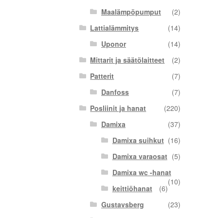
Maalämpöpumput
(2)
Lattialämmitys
(14)
Uponor
(14)
Mittarit ja säätölaitteet
(2)
Patterit
(7)
Danfoss
(7)
Posliinit ja hanat
(220)
Damixa
(37)
Damixa suihkut
(16)
Damixa varaosat
(5)
Damixa wc -hanat
(10)
keittiöhanat
(6)
Gustavsberg
(23)