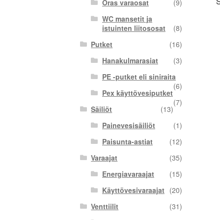
S
Oras varaosat
(9)
WC mansetit ja
istuinten liitososat
(8)
Putket
(16)
Hanakulmarasiat
(3)
PE -putket eli siniraita
(6)
Pex käyttövesiputket
(7)
Säiliöt
(13)
Painevesisäiliöt
(1)
Paisunta-astiat
(12)
Varaajat
(35)
Energiavaraajat
(15)
Käyttövesivaraajat
(20)
Venttiilit
(31)