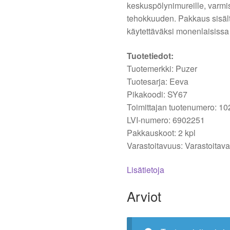
keskuspölynimureille, varmi
tehokkuuden. Pakkaus sisält
käytettäväksi monenlaisissa
Tuotetiedot:
Tuotemerkki: Puzer
Tuotesarja: Eeva
Pikakoodi: SY67
Toimittajan tuotenumero: 1
LVI-numero: 6902251
Pakkauskoot: 2 kpl
Varastoitavuus: Varastoitav
Lisätietoja
Arviot