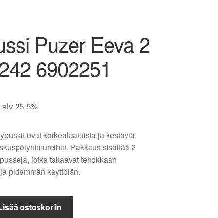
ussi Puzer Eeva 2
0242 6902251
. alv 25,5%
pussit ovat korkealaatuisia ja kestäviä
skuspölynimureihin. Pakkaus sisältää 2
ypusseja, jotka takaavat tehokkaan
 ja pidemmän käyttöiän.
Lisää ostoskoriin