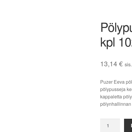
Pölyp
kpl 1
13,14
€
sis
Puzer Eeva pöly
pölypusseja ke
kappaletta pöl
pölynhallinnan
Pölypussi
Puzer