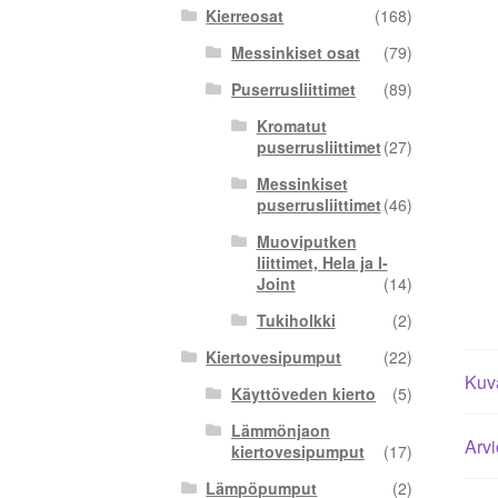
Kierreosat
(168)
Messinkiset osat
(79)
Puserrusliittimet
(89)
Kromatut
puserrusliittimet
(27)
Messinkiset
puserrusliittimet
(46)
Muoviputken
liittimet, Hela ja I-
Joint
(14)
Tukiholkki
(2)
Kiertovesipumput
(22)
Kuv
Käyttöveden kierto
(5)
Lämmönjaon
Arvi
kiertovesipumput
(17)
Lämpöpumput
(2)