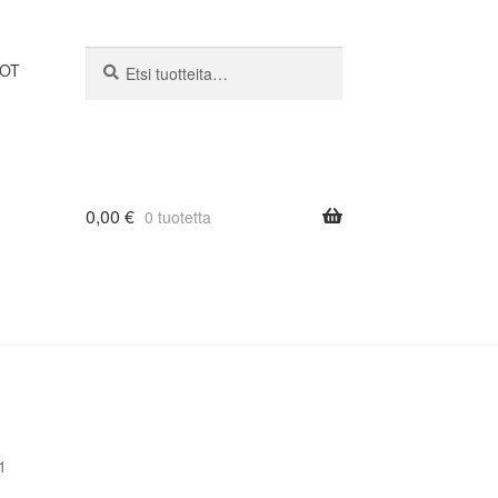
Etsi:
Haku
DOT
0,00
€
0 tuotetta
1