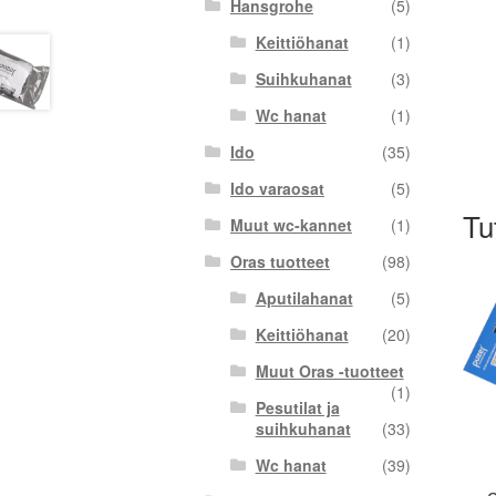
Hansgrohe
(5)
Keittiöhanat
(1)
Suihkuhanat
(3)
Wc hanat
(1)
Ido
(35)
Ido varaosat
(5)
Tu
Muut wc-kannet
(1)
Oras tuotteet
(98)
Aputilahanat
(5)
Keittiöhanat
(20)
Muut Oras -tuotteet
(1)
Pesutilat ja
suihkuhanat
(33)
Wc hanat
(39)