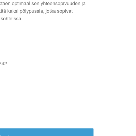
staen optimaalisen yhteensopivuuden ja
ää kaksi pölypussia, jotka sopivat
 kohteissa.
0242
a