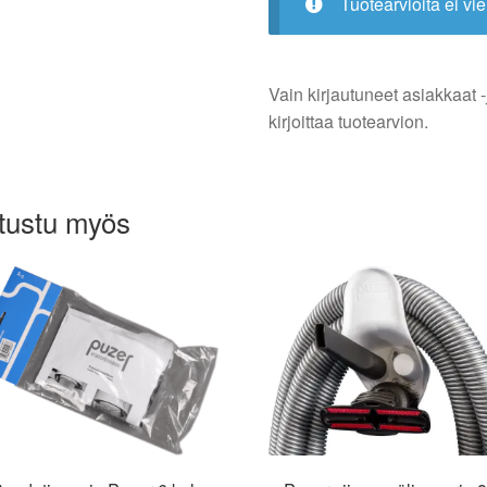
Tuotearvioita ei vie
Vain kirjautuneet asiakkaat -
kirjoittaa tuotearvion.
tustu myös