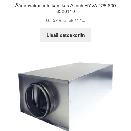
Äänenvaimennin kantikas Altech HYVA 125-600
8326110
67,57
€
sis. alv 25,5%
Lisää ostoskoriin