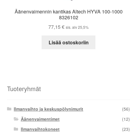
Äänenvaimennin kantikas Altech HYVA 100-1000
8326102
77,15
€
sis. alv 25,5%
Lisää ostoskoriin
Tuoteryhmät
Ilmanvaihto ja keskuspölynimurit
(56)
Äänenvaimentimet
(12)
Ilmanvaihtokoneet
(23)