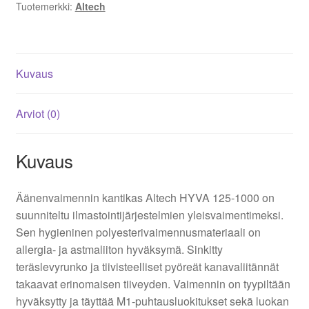
Tuotemerkki:
Altech
Kuvaus
Arviot (0)
Kuvaus
Äänenvaimennin kantikas Altech HYVA 125-1000 on
suunniteltu ilmastointijärjestelmien yleisvaimentimeksi.
Sen hygieninen polyesterivaimennusmateriaali on
allergia- ja astmaliiton hyväksymä. Sinkitty
teräslevyrunko ja tiivisteelliset pyöreät kanavaliitännät
takaavat erinomaisen tiiveyden. Vaimennin on tyypiltään
hyväksytty ja täyttää M1-puhtausluokitukset sekä luokan