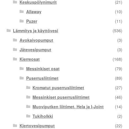
Keskuspölynimurit
(21)
Allaway
(10)
Puzer
(11)
Lämmitys ja käyttövesi
(536)
Avokaivopumput
(3)
Jätevesipumput
(3)
Kierreosat
(168)
Messinkiset osat
(79)
Puserrusliittimet
(89)
Kromatut puserrusliittimet
(27)
Messinkiset puserrusliittimet
(46)
Muoviputken liittimet, Hela ja I-Joint
(14)
Tukiholkki
(2)
Kiertovesipumput
(22)