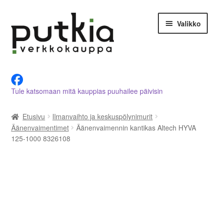
Siirry
Siirry
Valikko
navigointiin
sisältöön
LVI-alan tuotteet verkkokaupasta
Tule katsomaan mitä kauppias puuhailee päivisin
Tietoja meistä
Etusivu
Ilmanvaihto ja keskuspölynimurit
Asiakastilini
Äänenvaimentimet
Äänenvaimennin kantikas Altech HYVA
125-1000 8326108
Ostoskori
Kassalle
Ota yhteyttä