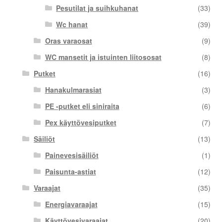
Pesutilat ja suihkuhanat
(33)
Wc hanat
(39)
Oras varaosat
(9)
WC mansetit ja istuinten liitososat
(8)
Putket
(16)
Hanakulmarasiat
(3)
PE -putket eli siniraita
(6)
Pex käyttövesiputket
(7)
Säiliöt
(13)
Painevesisäiliöt
(1)
Paisunta-astiat
(12)
Varaajat
(35)
Energiavaraajat
(15)
Käyttövesivaraajat
(20)