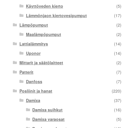
Käyttöveden kierto
(5)
Lämmönjaon kiertovesipumput
(17)
Lämpöpumput
(2)
Maalämpöpumput
(2)
Lattialämmitys
(14)
Uponor
(14)
Mittarit ja säätölaitteet
(2)
Patterit
(7)
Danfoss
(7)
Posliinit ja hanat
(220)
Damixa
(37)
Damixa suihkut
(16)
Damixa varaosat
(5)