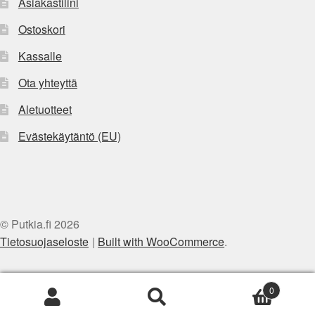
Asiakastilini
Ostoskori
Kassalle
Ota yhteyttä
Aletuotteet
Evästekäytäntö (EU)
© Putkia.fi 2026
Tietosuojaseloste
Built with WooCommerce
.
0
Etsi:
Haku