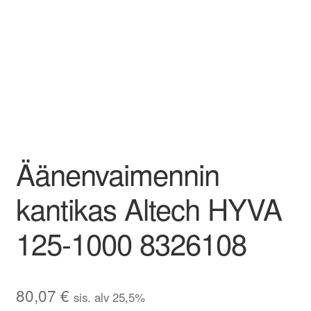
Aletuotteet
Evästekäytäntö (EU)
Äänenvaimennin
kantikas Altech HYVA
125-1000 8326108
80,07
€
sis. alv 25,5%