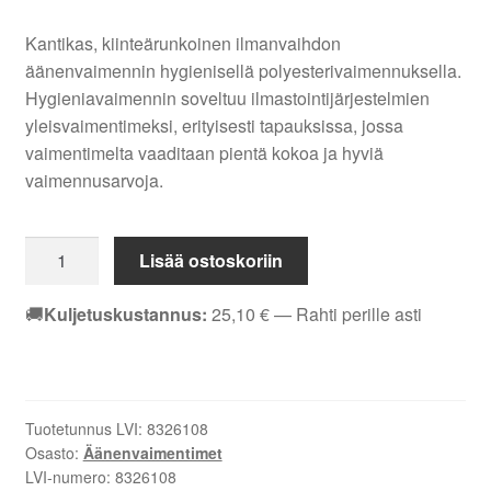
Kantikas, kiinteärunkoinen ilmanvaihdon
äänenvaimennin hygienisellä polyesterivaimennuksella.
Hygieniavaimennin soveltuu ilmastointijärjestelmien
yleisvaimentimeksi, erityisesti tapauksissa, jossa
vaimentimelta vaaditaan pientä kokoa ja hyviä
vaimennusarvoja.
Äänenvaimennin
Lisää ostoskoriin
kantikas
Altech
🚚
Kuljetuskustannus:
25,10
€
— Rahti perille asti
HYVA
125-
1000
8326108
Tuotetunnus LVI:
8326108
määrä
Osasto:
Äänenvaimentimet
LVI-numero:
8326108