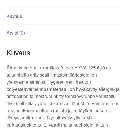
Kuvaus
Arviot (0)
Kuvaus
Äänenvaimennin kantikas Altech HYVA 125-600 on
suunniteltu erityisesti ilmastointijärjestelmien
yleisvaimentimeksi. Hygieeninen, hajuton
polyesterivaimennusmateriaali on hyväksytty allergia- ja
astmaliiton toimesta. Sinkitty teräslevyrunko varustettu
tiivisteellisillä pyöreillä kanavaliitännöillä. Vaimennin on
rakennekorkeudeltaan matala ja se täyttää luokan C
tiiveysvaatimukset. Tyyppihyväksytty ja M1-
puhtausluokiteltu. Ei vaadi muita huoltotoimia kuin