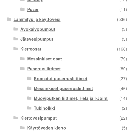
Puzer
(11)
Lämmitys ja käyttövesi
(536)
Avokaivopumput
(3)
Jätevesipumput
(3)
Kierreosat
(168)
Messinkiset osat
(79)
Puserrusliittimet
(89)
Kromatut puserrusliittimet
(27)
Messinkiset puserrusliittimet
(46)
Muoviputken liittimet, Hela ja I-Joint
(14)
Tukiholkki
(2)
Kiertovesipumput
(22)
Käyttöveden kierto
(5)