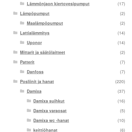
Lämmönjaon kiertovesipumput
(17)
Lämpöpumput
(2)
Maalämpöpumput
(2)
Lattialämmitys
(14)
Uponor
(14)
Mittarit ja säätölaitteet
(2)
Patterit
(7)
Danfoss
(7)
Posliinit ja hanat
(220)
Damixa
(37)
Damixa suihkut
(16)
Damixa varaosat
(5)
Damixa wc -hanat
(10)
keittiöhanat
(6)