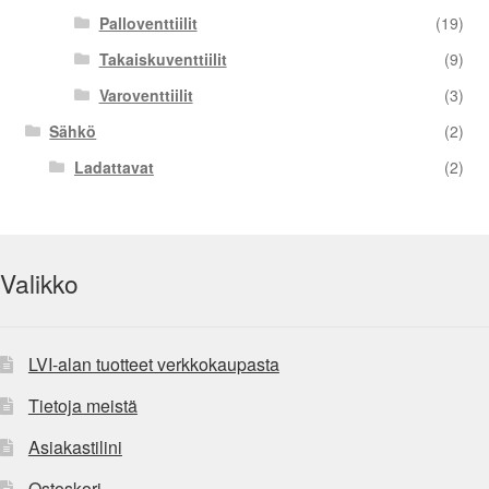
Palloventtiilit
(19)
Takaiskuventtiilit
(9)
Varoventtiilit
(3)
Sähkö
(2)
Ladattavat
(2)
Valikko
LVI-alan tuotteet verkkokaupasta
Tietoja meistä
Asiakastilini
Ostoskori