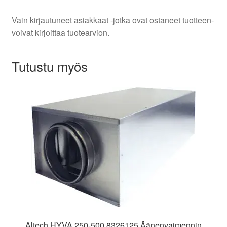
Vain kirjautuneet asiakkaat -jotka ovat ostaneet tuotteen-
voivat kirjoittaa tuotearvion.
Tutustu myös
Altech HYVA 250-500 8326125 Äänenvaimennin