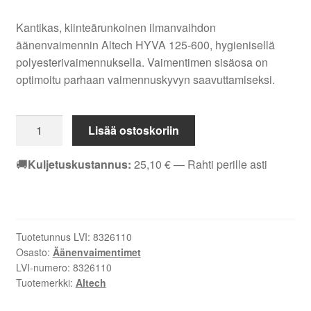
Kantikas, kiinteärunkoinen ilmanvaihdon
äänenvaimennin Altech HYVA 125-600, hygienisellä
polyesterivaimennuksella. Vaimentimen sisäosa on
optimoitu parhaan vaimennuskyvyn saavuttamiseksi.
Äänenvaimennin
Lisää ostoskoriin
kantikas
Altech
🚚
Kuljetuskustannus:
25,10
€
— Rahti perille asti
HYVA
125-
600
8326110
Tuotetunnus LVI:
8326110
määrä
Osasto:
Äänenvaimentimet
LVI-numero:
8326110
Tuotemerkki:
Altech