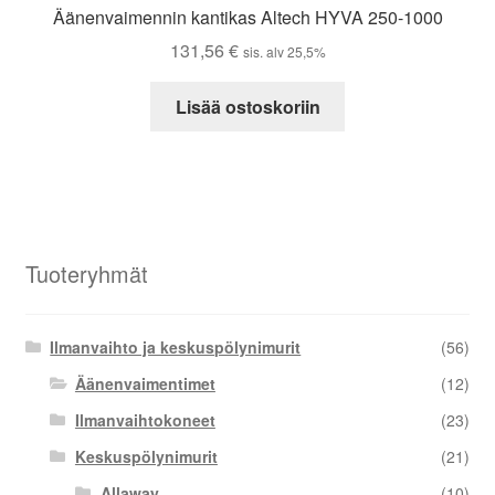
Äänenvaimennin kantikas Altech HYVA 250-1000
131,56
€
sis. alv 25,5%
Lisää ostoskoriin
Tuoteryhmät
Ilmanvaihto ja keskuspölynimurit
(56)
Äänenvaimentimet
(12)
Ilmanvaihtokoneet
(23)
Keskuspölynimurit
(21)
Allaway
(10)