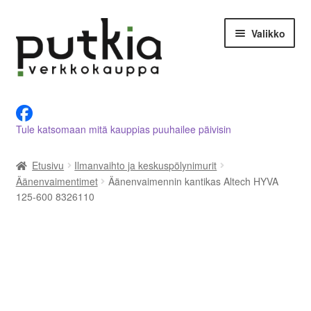
Siirry
Siirry
Valikko
navigointiin
sisältöön
LVI-alan tuotteet verkkokaupasta
Tule katsomaan mitä kauppias puuhailee päivisin
Tietoja meistä
Etusivu
Ilmanvaihto ja keskuspölynimurit
Asiakastilini
Äänenvaimentimet
Äänenvaimennin kantikas Altech HYVA
125-600 8326110
Ostoskori
Kassalle
Ota yhteyttä