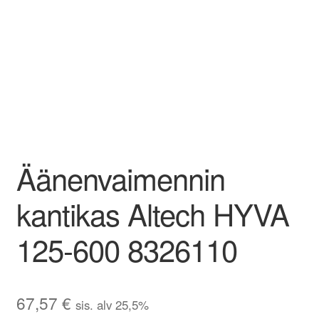
Aletuotteet
Evästekäytäntö (EU)
Äänenvaimennin
kantikas Altech HYVA
125-600 8326110
67,57
€
sis. alv 25,5%