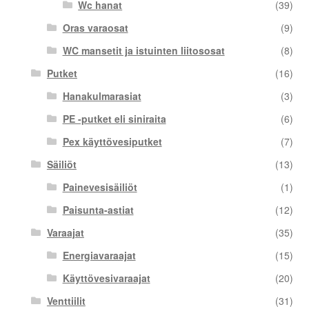
Wc hanat
(39)
Oras varaosat
(9)
WC mansetit ja istuinten liitososat
(8)
Putket
(16)
Hanakulmarasiat
(3)
PE -putket eli siniraita
(6)
Pex käyttövesiputket
(7)
Säiliöt
(13)
Painevesisäiliöt
(1)
Paisunta-astiat
(12)
Varaajat
(35)
Energiavaraajat
(15)
Käyttövesivaraajat
(20)
Venttiilit
(31)