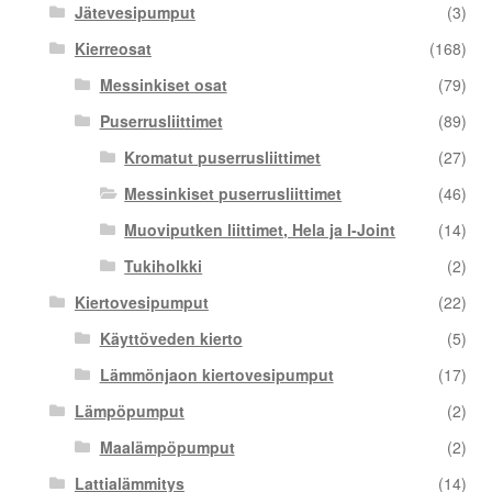
Jätevesipumput
(3)
Kierreosat
(168)
Messinkiset osat
(79)
Puserrusliittimet
(89)
Kromatut puserrusliittimet
(27)
Messinkiset puserrusliittimet
(46)
Muoviputken liittimet, Hela ja I-Joint
(14)
Tukiholkki
(2)
Kiertovesipumput
(22)
Käyttöveden kierto
(5)
Lämmönjaon kiertovesipumput
(17)
Lämpöpumput
(2)
Maalämpöpumput
(2)
Lattialämmitys
(14)