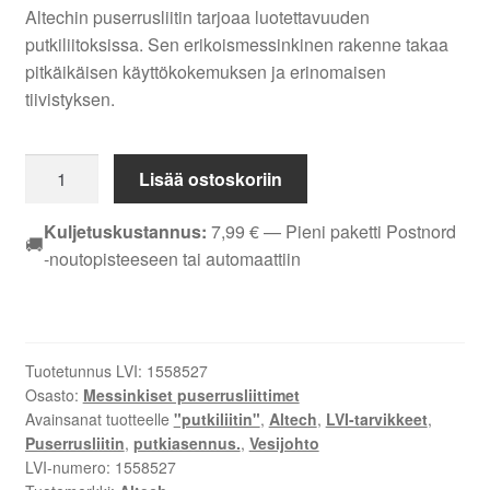
Altechin puserrusliitin tarjoaa luotettavuuden
putkiliitoksissa. Sen erikoismessinkinen rakenne takaa
pitkäikäisen käyttökokemuksen ja erinomaisen
tiivistyksen.
PUSERRUSLIITIN
Lisää ostoskoriin
SUORA
EM
Kuljetuskustannus:
7,99
€
— Pieni paketti Postnord
🚚
ALTECH
-noutopisteeseen tai automaattiin
18X1/2
UK
määrä
Tuotetunnus LVI:
1558527
Osasto:
Messinkiset puserrusliittimet
Avainsanat tuotteelle
"putkiliitin"
,
Altech
,
LVI-tarvikkeet
,
Puserrusliitin
,
putkiasennus.
,
Vesijohto
LVI-numero:
1558527