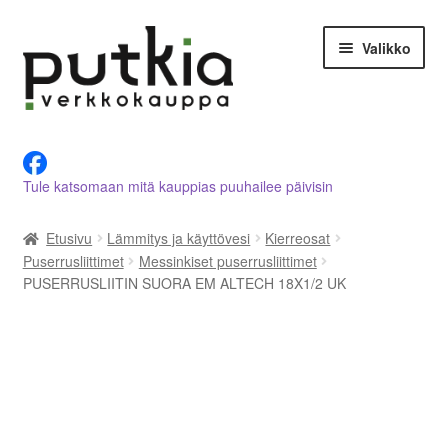
Siirry
Siirry
Valikko
navigointiin
sisältöön
LVI-alan tuotteet verkkokaupasta
Tule katsomaan mitä kauppias puuhailee päivisin
Tietoja meistä
Etusivu
Lämmitys ja käyttövesi
Kierreosat
Asiakastilini
Puserrusliittimet
Messinkiset puserrusliittimet
PUSERRUSLIITIN SUORA EM ALTECH 18X1/2 UK
Ostoskori
Kassalle
Ota yhteyttä