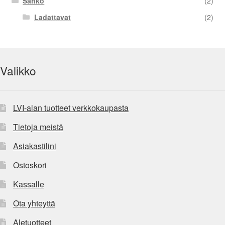
Sähkö
(2)
Ladattavat
(2)
Valikko
LVI-alan tuotteet verkkokaupasta
Tietoja meistä
Asiakastilini
Ostoskori
Kassalle
Ota yhteyttä
Aletuotteet