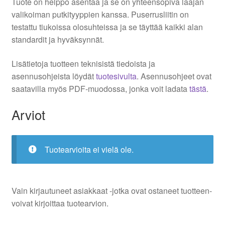
Tuote on helppo asentaa ja se on yhteensopiva laajan
valikoiman putkityyppien kanssa. Puserrusliitin on
testattu tiukoissa olosuhteissa ja se täyttää kaikki alan
standardit ja hyväksynnät.
Lisätietoja tuotteen teknisistä tiedoista ja
asennusohjeista löydät
tuotesivulta
. Asennusohjeet ovat
saatavilla myös PDF-muodossa, jonka voit ladata
tästä
.
Arviot
Tuotearvioita ei vielä ole.
Vain kirjautuneet asiakkaat -jotka ovat ostaneet tuotteen-
voivat kirjoittaa tuotearvion.