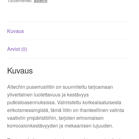
Tuotemerkki:
Altech
Kuvaus
Arviot (0)
Kuvaus
Altechin puserrusliitin on suunniteltu tarjoamaan
ylivertainen luotettavuus ja kestävyys
putkistoasennuksissa. Valmistettu korkealaatuisesta
erikoismessingistä, tämä liitin on ihanteellinen valinta
vaativiin ympäristöihin, tarjoten erinomaisen
korroosionkestävyyden ja mekaanisen lujuuden.