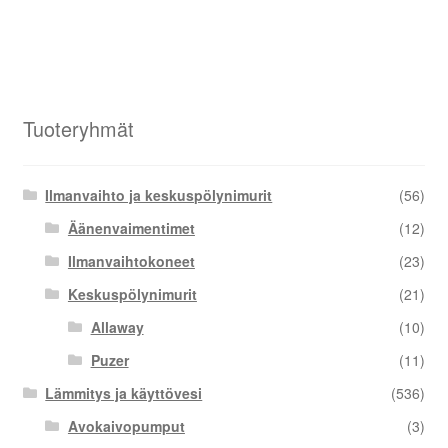
Tuoteryhmät
Ilmanvaihto ja keskuspölynimurit
(56)
Äänenvaimentimet
(12)
Ilmanvaihtokoneet
(23)
Keskuspölynimurit
(21)
Allaway
(10)
Puzer
(11)
Lämmitys ja käyttövesi
(536)
Avokaivopumput
(3)