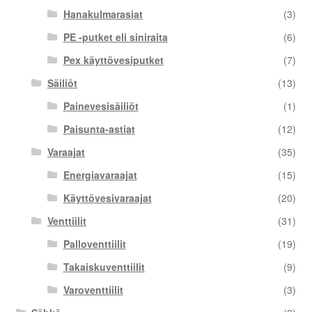
Hanakulmarasiat
(3)
PE -putket eli siniraita
(6)
Pex käyttövesiputket
(7)
Säiliöt
(13)
Painevesisäiliöt
(1)
Paisunta-astiat
(12)
Varaajat
(35)
Energiavaraajat
(15)
Käyttövesivaraajat
(20)
Venttiilit
(31)
Palloventtiilit
(19)
Takaiskuventtiilit
(9)
Varoventtiilit
(3)