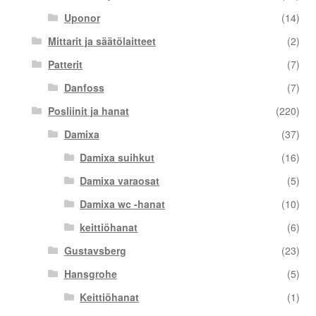
Uponor
(14)
Mittarit ja säätölaitteet
(2)
Patterit
(7)
Danfoss
(7)
Posliinit ja hanat
(220)
Damixa
(37)
Damixa suihkut
(16)
Damixa varaosat
(5)
Damixa wc -hanat
(10)
keittiöhanat
(6)
Gustavsberg
(23)
Hansgrohe
(5)
Keittiöhanat
(1)