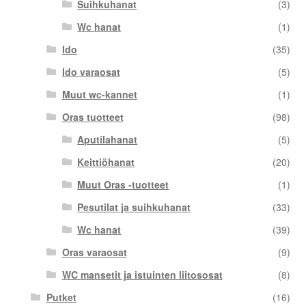
Suihkuhanat
(3)
Wc hanat
(1)
Ido
(35)
Ido varaosat
(5)
Muut wc-kannet
(1)
Oras tuotteet
(98)
Aputilahanat
(5)
Keittiöhanat
(20)
Muut Oras -tuotteet
(1)
Pesutilat ja suihkuhanat
(33)
Wc hanat
(39)
Oras varaosat
(9)
WC mansetit ja istuinten liitososat
(8)
Putket
(16)