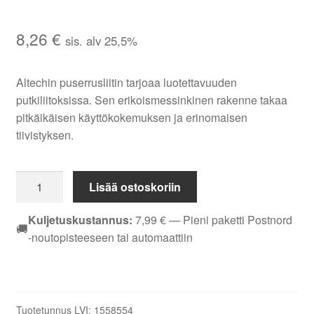
8,26
€
sis. alv 25,5%
Altechin puserrusliitin tarjoaa luotettavuuden
putkiliitoksissa. Sen erikoismessinkinen rakenne takaa
pitkäikäisen käyttökokemuksen ja erinomaisen
tiivistyksen.
PUSERRUSKULMALIITIN
Lisää ostoskoriin
EM
ALTECH
Kuljetuskustannus:
7,99
€
— Pieni paketti Postnord
🚚
22
-noutopisteeseen tai automaattiin
MM
määrä
Tuotetunnus LVI:
1558554