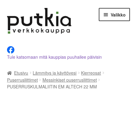
Siirry
Siirry
Valikko
navigointiin
sisältöön
LVI-alan tuotteet verkkokaupasta
Tule katsomaan mitä kauppias puuhailee päivisin
Tietoja meistä
Etusivu
Lämmitys ja käyttövesi
Kierreosat
Asiakastilini
Puserrusliittimet
Messinkiset puserrusliittimet
PUSERRUSKULMALIITIN EM ALTECH 22 MM
Ostoskori
Kassalle
Ota yhteyttä