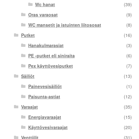
Wc hanat
(39)
Oras varaosat
(9)
WC mansetit ja istuinten liitososat
(8)
Putket
(16)
Hanakulmarasiat
(3)
PE -putket eli siniraita
(6)
Pex käyttövesiputket
(7)
Säiliöt
(13)
Painevesisäiliöt
(1)
Paisunta-astiat
(12)
Varaajat
(35)
Energiavaraajat
(15)
Käyttövesivaraajat
(20)
Venttiilit
(31)