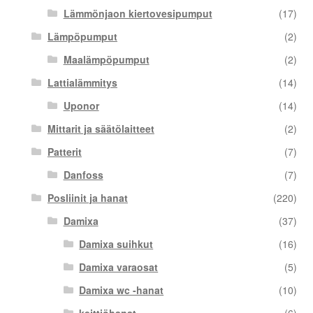
Lämmönjaon kiertovesipumput
(17)
Lämpöpumput
(2)
Maalämpöpumput
(2)
Lattialämmitys
(14)
Uponor
(14)
Mittarit ja säätölaitteet
(2)
Patterit
(7)
Danfoss
(7)
Posliinit ja hanat
(220)
Damixa
(37)
Damixa suihkut
(16)
Damixa varaosat
(5)
Damixa wc -hanat
(10)