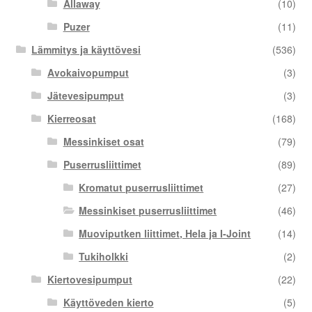
Allaway
(10)
Puzer
(11)
Lämmitys ja käyttövesi
(536)
Avokaivopumput
(3)
Jätevesipumput
(3)
Kierreosat
(168)
Messinkiset osat
(79)
Puserrusliittimet
(89)
Kromatut puserrusliittimet
(27)
Messinkiset puserrusliittimet
(46)
Muoviputken liittimet, Hela ja I-Joint
(14)
Tukiholkki
(2)
Kiertovesipumput
(22)
Käyttöveden kierto
(5)