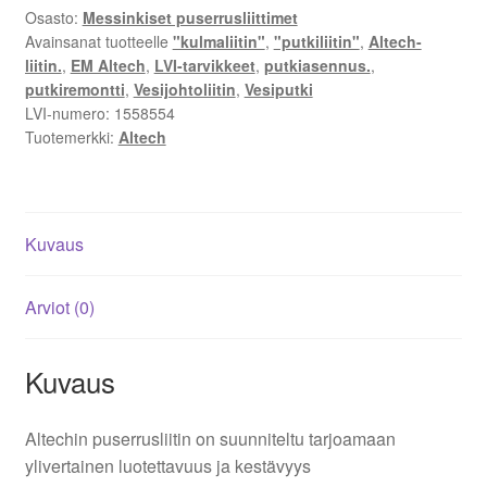
Osasto:
Messinkiset puserrusliittimet
Avainsanat tuotteelle
"kulmaliitin"
,
"putkiliitin"
,
Altech-
liitin.
,
EM Altech
,
LVI-tarvikkeet
,
putkiasennus.
,
putkiremontti
,
Vesijohtoliitin
,
Vesiputki
LVI-numero:
1558554
Tuotemerkki:
Altech
Kuvaus
Arviot (0)
Kuvaus
Altechin puserrusliitin on suunniteltu tarjoamaan
ylivertainen luotettavuus ja kestävyys