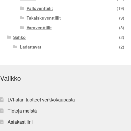
Palloventtiilit
(19)
Takaiskuventtiilit
(9)
Varoventtiilit
(3)
Sähkö
(2)
Ladattavat
(2)
Valikko
LVI-alan tuotteet verkkokaupasta
Tietoja meistä
Asiakastilini