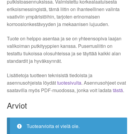
putkistoasennuksissa. Valmistettu korkealaatuisesta
erikoismessingistä, tämä liitin on ihanteellinen valinta
vaativiin ympäristöihin, tarjoten erinomaisen
korroosionkestävyyden ja mekaanisen lujuuden.
Tuote on helppo asentaa ja se on yhteensopiva laajan
valikoiman putkityyppien kanssa. Puserrusliitin on
testattu tiukoissa olosuhteissa ja se täyttää kaikki alan
standardit ja hyväksynnät.
Lisätietoja tuotteen teknisistä tiedoista ja
asennusohjeista löydät
tuotesivulta
. Asennusohjeet ovat
saatavilla myös PDF-muodossa, jonka voit ladata
tästä
.
Arviot
Tuotearvioita ei vielä ole.