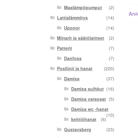
Maalämpöpumput
(2)
Arvi
Lattialämmitys
(14)
Uponor
(14)
Mittarit ja säätölaitteet
(2)
Patterit
(7)
Danfoss
(7)
Posliinit ja hanat
(220)
Damixa
(37)
Damixa suihkut
(16)
Damixa varaosat
(5)
Damixa wc -hanat
(10)
keittiöhanat
(6)
Gustavsberg
(23)