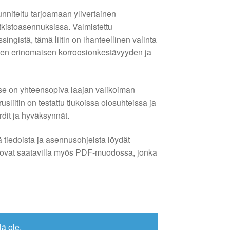
unniteltu tarjoamaan ylivertainen
tkistoasennuksissa. Valmistettu
ingistä, tämä liitin on ihanteellinen valinta
joten erinomaisen korroosionkestävyyden ja
se on yhteensopiva laajan valikoiman
sliitin on testattu tiukoissa olosuhteissa ja
rdit ja hyväksynnät.
tä tiedoista ja asennusohjeista löydät
 ovat saatavilla myös PDF-muodossa, jonka
lä ole.