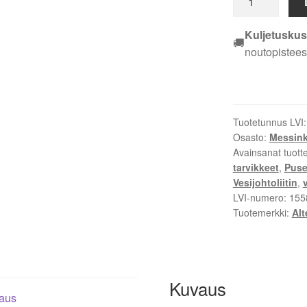
SUORA
EM
Kuljetuskus
🚚
ALTECH
noutopistees
22X3/4
SK
määrä
Tuotetunnus LVI
Osasto:
Messinki
Avainsanat tuott
tarvikkeet
,
Puser
Vesijohtoliitin
,
LVI-numero:
155
Tuotemerkki:
Alt
Kuvaus
aus