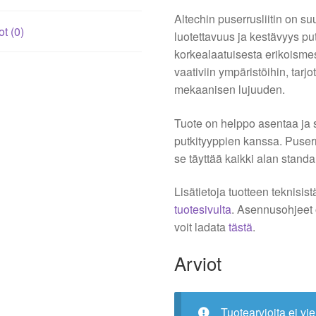
Altechin puserrusliitin on su
ot (0)
luotettavuus ja kestävyys pu
korkealaatuisesta erikoismess
vaativiin ympäristöihin, tar
mekaanisen lujuuden.
Tuote on helppo asentaa ja 
putkityyppien kanssa. Puserru
se täyttää kaikki alan standa
Lisätietoja tuotteen teknisis
tuotesivulta
. Asennusohjeet
voit ladata
tästä
.
Arviot
Tuotearvioita ei vie