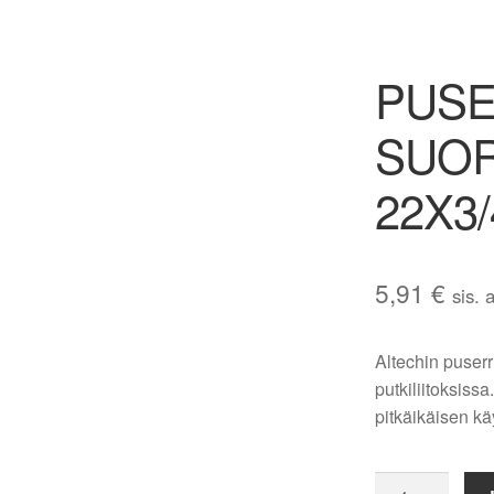
PUSE
SUOR
22X3/
5,91
€
sis. 
Altechin puserr
putkiliitoksiss
pitkäikäisen kä
PUSERRUSLII