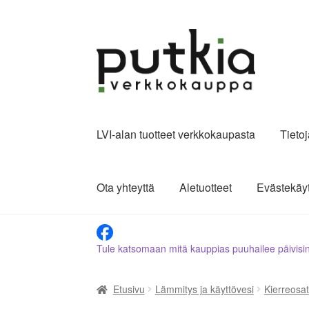
Siirry
Siirry
navigointiin
sisältöön
LVI-alan tuotteet verkkokaupasta
Tieto
Ota yhteyttä
Aletuotteet
Evästekäy
Tule katsomaan mitä kauppias puuhailee päivisi
Etusivu
Lämmitys ja käyttövesi
Kierreosat