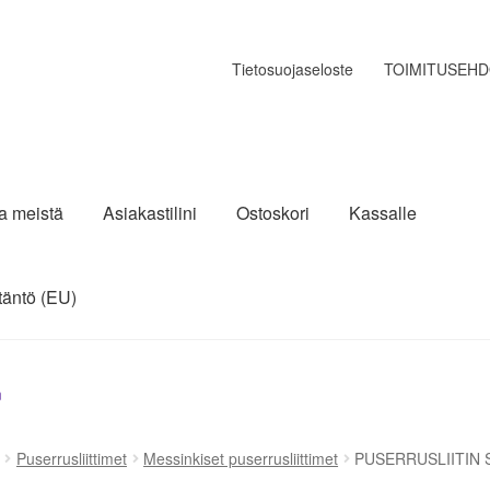
Tietosuojaseloste
TOIMITUSEH
ja meistä
Asiakastilini
Ostoskori
Kassalle
täntö (EU)
n
Puserrusliittimet
Messinkiset puserrusliittimet
PUSERRUSLIITIN 