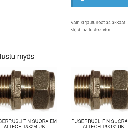
Vain kirjautuneet asiakkaat -
kirjoittaa tuotearvion.
tustu myös
SERRUSLIITIN SUORA EM
PUSERRUSLIITIN SUORA
ALTECH 18X3/4 UK
ALTECH 18X1/2 UK