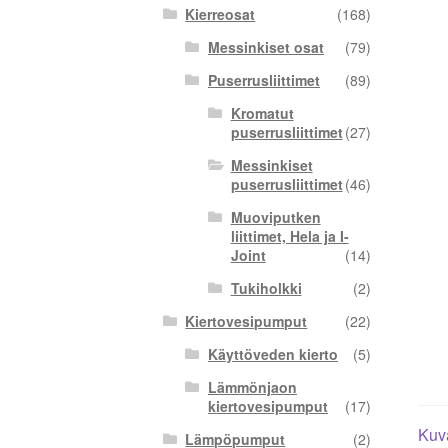
Kierreosat
(168)
Messinkiset osat
(79)
Puserrusliittimet
(89)
Kromatut
puserrusliittimet
(27)
Messinkiset
puserrusliittimet
(46)
Muoviputken
liittimet, Hela ja I-
Joint
(14)
Tukiholkki
(2)
Kiertovesipumput
(22)
Käyttöveden kierto
(5)
Lämmönjaon
kiertovesipumput
(17)
Kuv
Lämpöpumput
(2)