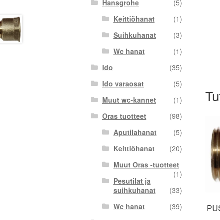
Hansgrohe
(5)
Keittiöhanat
(1)
Suihkuhanat
(3)
Wc hanat
(1)
Ido
(35)
Ido varaosat
(5)
Tu
Muut wc-kannet
(1)
Oras tuotteet
(98)
Aputilahanat
(5)
Keittiöhanat
(20)
Muut Oras -tuotteet
(1)
Pesutilat ja
suihkuhanat
(33)
Wc hanat
(39)
PU