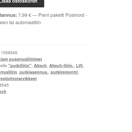
Lisää ostoskoriin
tannus:
7,99
€
— Pieni paketti Postnord -
een tai automaattiin
:
1558545
set puserrusliittimet
eelle
"putkiliitin"
,
Altech
,
Altech-liitin.
,
LVI-
rusliitin
,
putkiasennus.
,
putkiremontti
,
vesijohtotarvikkeet
8545
ech