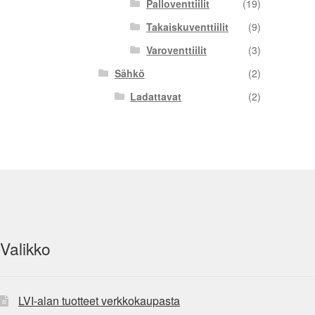
Palloventtiilit
(19)
Takaiskuventtiilit
(9)
Varoventtiilit
(3)
Sähkö
(2)
Ladattavat
(2)
Valikko
LVI-alan tuotteet verkkokaupasta