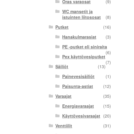
Oras varaosat
(9)
WC mansetit ja
istuinten liitososat
(8)
Putket
(16)
Hanakulmarasiat
(3)
PE -putket eli siniraita
(6)
Pex käyttövesiputket
(7)
Säiliöt
(13)
Painevesisäiliöt
(1)
Paisunta-astiat
(12)
Varaajat
(35)
Energiavaraajat
(15)
Käyttövesivaraajat
(20)
Venttiilit
(31)