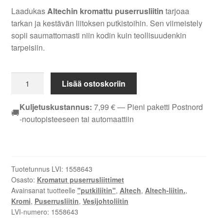
Laadukas
Altechin kromattu puserrusliitin
tarjoaa
tarkan ja kestävän liitoksen putkistoihin. Sen viimeistely
sopii saumattomasti niin kodin kuin teollisuudenkin
tarpeisiin.
PUSERRUSLIITIN
Lisää ostoskoriin
SUORA
EM
Kuljetuskustannus:
7,99
€
— Pieni paketti Postnord
🚚
ALTECH
-noutopisteeseen tai automaattiin
12X1/2
SK
KROMI
määrä
Tuotetunnus LVI:
1558643
Osasto:
Kromatut puserrusliittimet
Avainsanat tuotteelle
"putkiliitin"
,
Altech
,
Altech-liitin.
,
Kromi
,
Puserrusliitin
,
Vesijohtoliitin
LVI-numero:
1558643