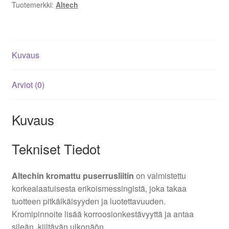
Tuotemerkki:
Altech
Kuvaus
Arviot (0)
Kuvaus
Tekniset Tiedot
Altechin kromattu puserrusliitin
on valmistettu
korkealaatuisesta erikoismessingistä, joka takaa
tuotteen pitkäikäisyyden ja luotettavuuden.
Kromipinnoite lisää korroosionkestävyyttä ja antaa
sileän, kiiltävän ulkonäön.