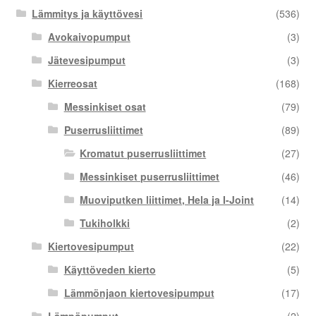
Lämmitys ja käyttövesi
(536)
Avokaivopumput
(3)
Jätevesipumput
(3)
Kierreosat
(168)
Messinkiset osat
(79)
Puserrusliittimet
(89)
Kromatut puserrusliittimet
(27)
Messinkiset puserrusliittimet
(46)
Muoviputken liittimet, Hela ja I-Joint
(14)
Tukiholkki
(2)
Kiertovesipumput
(22)
Käyttöveden kierto
(5)
Lämmönjaon kiertovesipumput
(17)