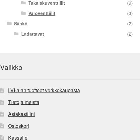
Takaiskuventtiilit
(9)
Varoventtiilit
(3)
Sähkö
(2)
Ladattavat
(2)
Valikko
LVI-alan tuotteet verkkokaupasta
Tietoja meistä
Asiakastilini
Ostoskori
Kassalle