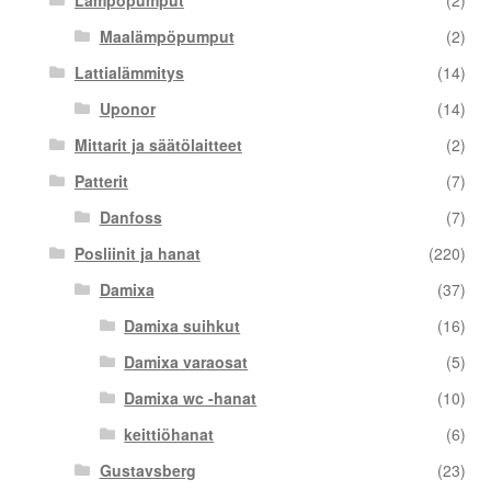
Lämpöpumput
(2)
Maalämpöpumput
(2)
Lattialämmitys
(14)
Uponor
(14)
Mittarit ja säätölaitteet
(2)
Patterit
(7)
Danfoss
(7)
Posliinit ja hanat
(220)
Damixa
(37)
Damixa suihkut
(16)
Damixa varaosat
(5)
Damixa wc -hanat
(10)
keittiöhanat
(6)
Gustavsberg
(23)