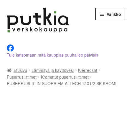
Siirry
Siirry
Valikko
navigointiin
sisältöön
LVI-alan tuotteet verkkokaupasta
Tule katsomaan mitä kauppias puuhailee päivisin
Tietoja meistä
Etusivu
Lämmitys ja käyttövesi
Kierreosat
Asiakastilini
Puserrusliittimet
Kromatut puserrusliittimet
PUSERRUSLIITIN SUORA EM ALTECH 12X1/2 SK KROMI
Ostoskori
Kassalle
Ota yhteyttä