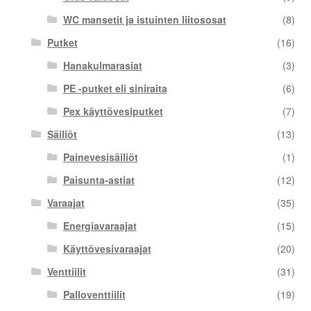
WC mansetit ja istuinten liitososat
(8)
Putket
(16)
Hanakulmarasiat
(3)
PE -putket eli siniraita
(6)
Pex käyttövesiputket
(7)
Säiliöt
(13)
Painevesisäiliöt
(1)
Paisunta-astiat
(12)
Varaajat
(35)
Energiavaraajat
(15)
Käyttövesivaraajat
(20)
Venttiilit
(31)
Palloventtiilit
(19)