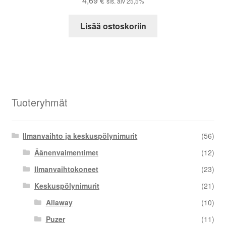
4,69
€
sis. alv 25,5%
Lisää ostoskoriin
Tuoteryhmät
Ilmanvaihto ja keskuspölynimurit
(56)
Äänenvaimentimet
(12)
Ilmanvaihtokoneet
(23)
Keskuspölynimurit
(21)
Allaway
(10)
Puzer
(11)