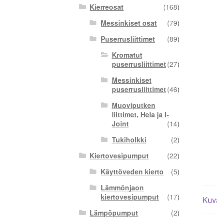
Kierreosat
(168)
Messinkiset osat
(79)
Puserrusliittimet
(89)
Kromatut
puserrusliittimet
(27)
Messinkiset
puserrusliittimet
(46)
Muoviputken
liittimet, Hela ja I-
Joint
(14)
Tukiholkki
(2)
Kiertovesipumput
(22)
Käyttöveden kierto
(5)
Lämmönjaon
kiertovesipumput
(17)
Kuv
Lämpöpumput
(2)