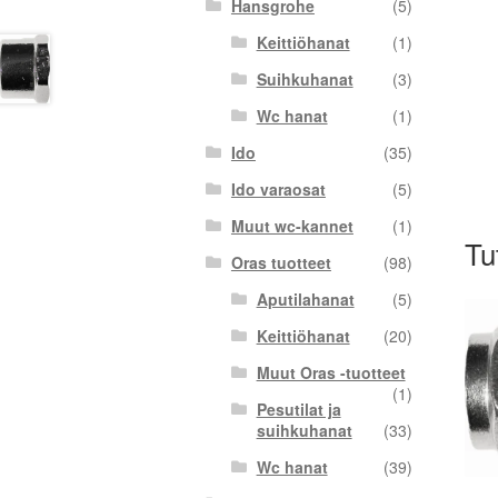
Hansgrohe
(5)
Keittiöhanat
(1)
Suihkuhanat
(3)
Wc hanat
(1)
Ido
(35)
Ido varaosat
(5)
Muut wc-kannet
(1)
Tu
Oras tuotteet
(98)
Aputilahanat
(5)
Keittiöhanat
(20)
Muut Oras -tuotteet
(1)
Pesutilat ja
suihkuhanat
(33)
Wc hanat
(39)