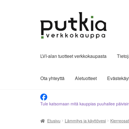
Siirry
Siirry
navigointiin
sisältöön
LVI-alan tuotteet verkkokaupasta
Tieto
Ota yhteyttä
Aletuotteet
Evästekäy
Tule katsomaan mitä kauppias puuhailee päivisi
Etusivu
Lämmitys ja käyttövesi
Kierreosat