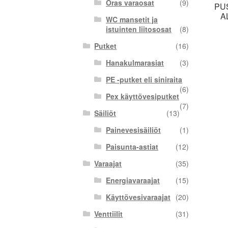
Oras varaosat
(9)
PU
A
WC mansetit ja
istuinten liitososat
(8)
Putket
(16)
Hanakulmarasiat
(3)
PE -putket eli siniraita
(6)
Pex käyttövesiputket
(7)
Säiliöt
(13)
Painevesisäiliöt
(1)
Paisunta-astiat
(12)
Varaajat
(35)
Energiavaraajat
(15)
Käyttövesivaraajat
(20)
Venttiilit
(31)