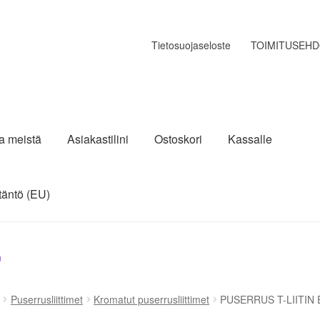
Tietosuojaseloste
TOIMITUSEH
ja meistä
Asiakastilini
Ostoskori
Kassalle
täntö (EU)
n
Puserrusliittimet
Kromatut puserrusliittimet
PUSERRUS T-LIITIN