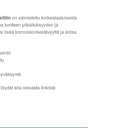
liitin
on valmistettu korkealaatuisesta
aa tuotteen pitkäikäisyyden ja
e lisää korroosionkestävyyttä ja antaa
ssinki
ttu
hyväksyntä
löydät alla olevasta linkistä: