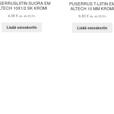
SERRUSLIITIN SUORA EM
PUSERRUS T-LIITIN E
LTECH 10X1/2 SK KROMI
ALTECH 10 MM KROM
4,08
€
6,83
€
sis. alv 25,5%
sis. alv 25,5%
Lisää ostoskoriin
Lisää ostoskoriin