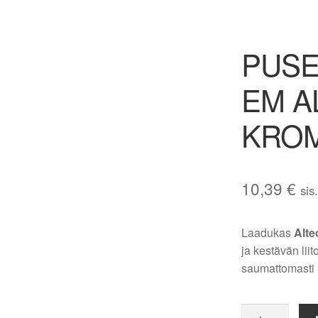
PUSE
EM A
KROM
10,39
€
sis
Laadukas
Alte
ja kestävän liit
saumattomasti n
PUSERRUS