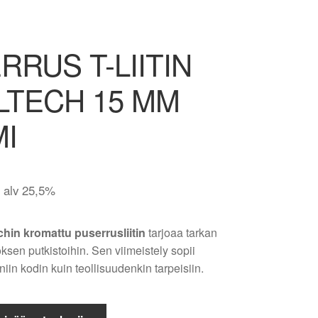
RRUS T-LIITIN
LTECH 15 MM
I
. alv 25,5%
chin kromattu puserrusliitin
tarjoaa tarkan
oksen putkistoihin. Sen viimeistely sopii
iin kodin kuin teollisuudenkin tarpeisiin.