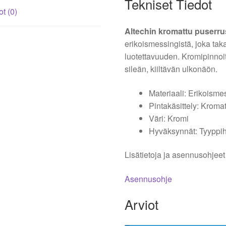
Tekniset Tiedot
ot (0)
Altechin kromattu puserrus
erikoismessingistä, joka tak
luotettavuuden. Kromipinnoit
sileän, kiiltävän ulkonäön.
Materiaali: Erikoisme
Pintakäsittely: Kroma
Väri: Kromi
Hyväksynnät: Tyyppi
Lisätietoja ja asennusohjeet 
Asennusohje
Arviot