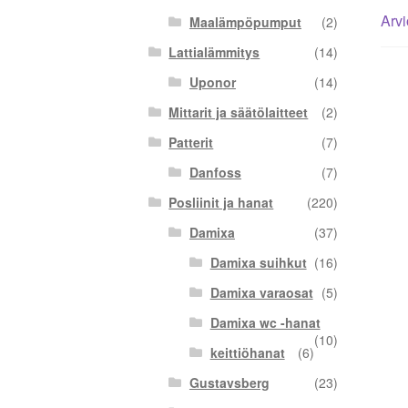
Arvi
Maalämpöpumput
(2)
Lattialämmitys
(14)
Uponor
(14)
Mittarit ja säätölaitteet
(2)
Patterit
(7)
Danfoss
(7)
Posliinit ja hanat
(220)
Damixa
(37)
Damixa suihkut
(16)
Damixa varaosat
(5)
Damixa wc -hanat
(10)
keittiöhanat
(6)
Gustavsberg
(23)