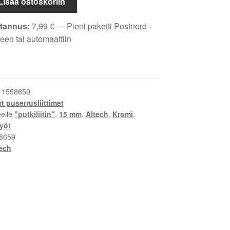
Lisää ostoskoriin
tannus:
7,99
€
— Pieni paketti Postnord -
een tai automaattiin
:
1558659
 puserrusliittimet
eelle
"putkiliitin"
,
15 mm
,
Altech
,
Kromi
,
yöt
8659
ech