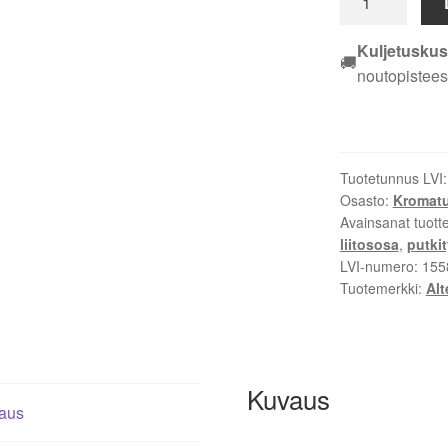
T-
LIITIN
Kuljetuskus
🚚
EM
noutopistees
ALTECH
15
MM
KROMI
Tuotetunnus LVI
määrä
Osasto:
Kromatut
Avainsanat tuott
liitososa
,
putkit
LVI-numero:
155
Tuotemerkki:
Alt
Kuvaus
aus