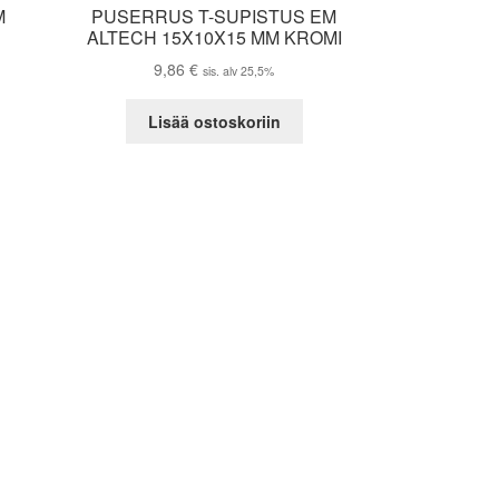
M
PUSERRUS T-SUPISTUS EM
I
ALTECH 15X10X15 MM KROMI
9,86
€
sis. alv 25,5%
Lisää ostoskoriin