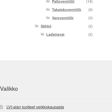
Palloventtiilit
(19)
Takaiskuventtiilit
(9)
Varoventtiilit
(3)
Sähkö
(2)
Ladattavat
(2)
Valikko
LVI-alan tuotteet verkkokaupasta