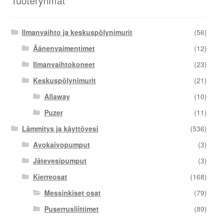
Tuoteryhmät
Ilmanvaihto ja keskuspölynimurit
(56)
Äänenvaimentimet
(12)
Ilmanvaihtokoneet
(23)
Keskuspölynimurit
(21)
Allaway
(10)
Puzer
(11)
Lämmitys ja käyttövesi
(536)
Avokaivopumput
(3)
Jätevesipumput
(3)
Kierreosat
(168)
Messinkiset osat
(79)
Puserrusliittimet
(89)