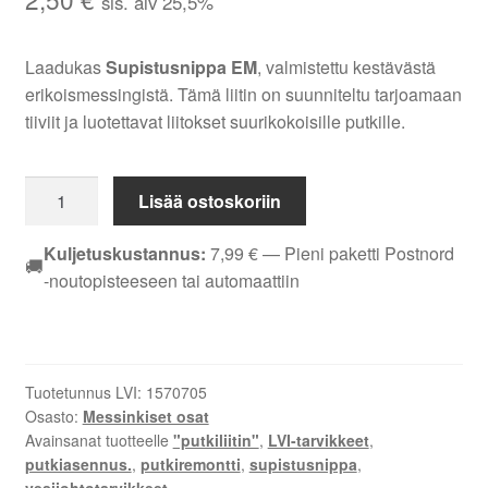
sis. alv 25,5%
Laadukas
Supistusnippa EM
, valmistettu kestävästä
erikoismessingistä. Tämä liitin on suunniteltu tarjoamaan
tiiviit ja luotettavat liitokset suurikokoisille putkille.
SUPISTUSNIPPA
Lisää ostoskoriin
EM
DN
Kuljetuskustannus:
7,99
€
— Pieni paketti Postnord
🚚
15X8
-noutopisteeseen tai automaattiin
määrä
Tuotetunnus LVI:
1570705
Osasto:
Messinkiset osat
Avainsanat tuotteelle
"putkiliitin"
,
LVI-tarvikkeet
,
putkiasennus.
,
putkiremontti
,
supistusnippa
,