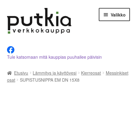
Siirry
Siirry
Valikko
navigointiin
sisältöön
LVI-alan tuotteet verkkokaupasta
Tule katsomaan mitä kauppias puuhailee päivisin
Tietoja meistä
Etusivu
Lämmitys ja käyttövesi
Kierreosat
Messinkiset
Asiakastilini
osat
SUPISTUSNIPPA EM DN 15X8
Ostoskori
Kassalle
Ota yhteyttä