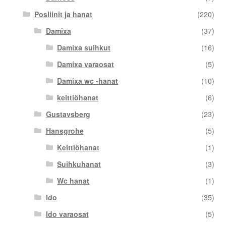
Posliinit ja hanat
(220)
Damixa
(37)
Damixa suihkut
(16)
Damixa varaosat
(5)
Damixa wc -hanat
(10)
keittiöhanat
(6)
Gustavsberg
(23)
Hansgrohe
(5)
Keittiöhanat
(1)
Suihkuhanat
(3)
Wc hanat
(1)
Ido
(35)
Ido varaosat
(5)