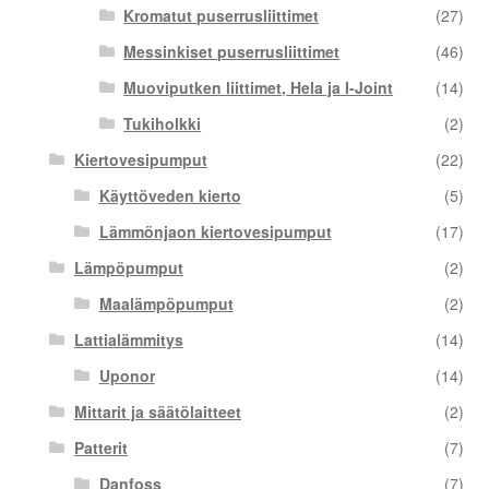
Kromatut puserrusliittimet
(27)
Messinkiset puserrusliittimet
(46)
Muoviputken liittimet, Hela ja I-Joint
(14)
Tukiholkki
(2)
Kiertovesipumput
(22)
Käyttöveden kierto
(5)
Lämmönjaon kiertovesipumput
(17)
Lämpöpumput
(2)
Maalämpöpumput
(2)
Lattialämmitys
(14)
Uponor
(14)
Mittarit ja säätölaitteet
(2)
Patterit
(7)
Danfoss
(7)