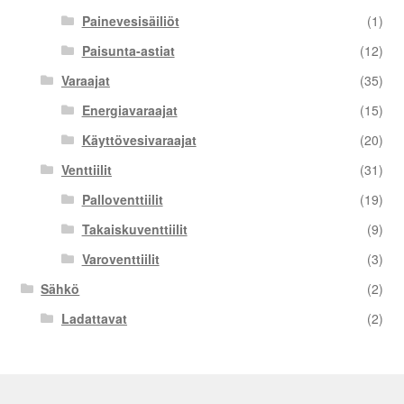
Painevesisäiliöt
(1)
Paisunta-astiat
(12)
Varaajat
(35)
Energiavaraajat
(15)
Käyttövesivaraajat
(20)
Venttiilit
(31)
Palloventtiilit
(19)
Takaiskuventtiilit
(9)
Varoventtiilit
(3)
Sähkö
(2)
Ladattavat
(2)