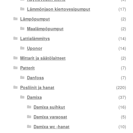
Lämmönjaon kiertovesipumput
(17)
Lämpöpumput
(2)
Maalämpöpumput
(2)
Lattialämmitys
(14)
Uponor
(14)
Mittarit ja säätölaitteet
(2)
Patterit
(7)
Danfoss
(7)
Posliinit ja hanat
(220)
Damixa
(37)
Damixa suihkut
(16)
Damixa varaosat
(5)
Damixa wc -hanat
(10)