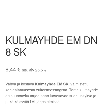
Aletuotteet
Evästekäytäntö (EU)
KULMAYHDE EM DN
8 SK
6,44
€
sis. alv 25,5%
Vahva ja kestävä
Kulmayhde EM SK
, valmistettu
korkealaatuisesta erikoismessingistä. Tämä kulmayhde
on suunniteltu tarjoamaan luotettavaa suorituskykyä ja
pitkäikäisyyttä LVI-järjestelmissä.