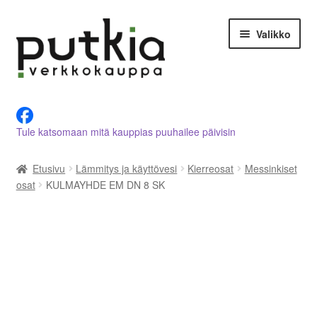
Siirry
Siirry
Valikko
navigointiin
sisältöön
LVI-alan tuotteet verkkokaupasta
Tule katsomaan mitä kauppias puuhailee päivisin
Tietoja meistä
Etusivu
Lämmitys ja käyttövesi
Kierreosat
Messinkiset
Asiakastilini
osat
KULMAYHDE EM DN 8 SK
Ostoskori
Kassalle
Ota yhteyttä