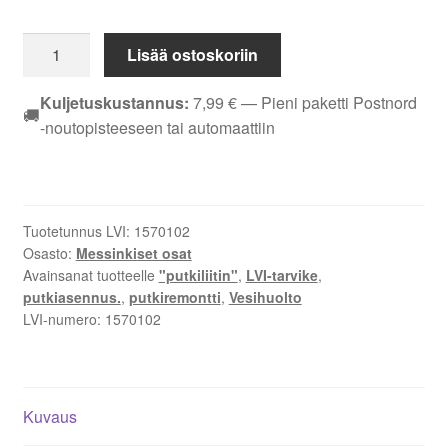
KULMAYHDE
Lisää ostoskoriin
EM
DN
Kuljetuskustannus:
7,99
€
— Pieni paketti Postnord
🚚
8
-noutopisteeseen tai automaattiin
SK
määrä
Tuotetunnus LVI:
1570102
Osasto:
Messinkiset osat
Avainsanat tuotteelle
"putkiliitin"
,
LVI-tarvike
,
putkiasennus.
,
putkiremontti
,
Vesihuolto
LVI-numero:
1570102
Kuvaus