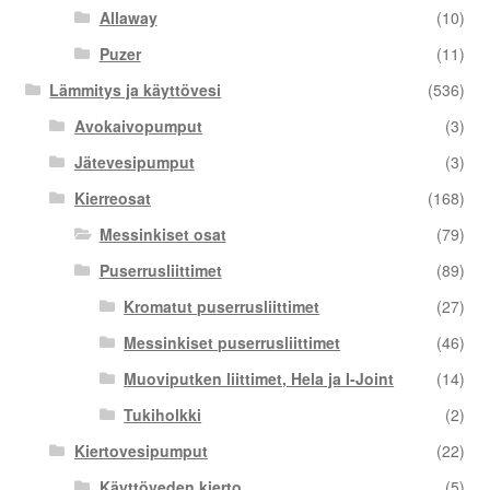
Allaway
(10)
Puzer
(11)
Lämmitys ja käyttövesi
(536)
Avokaivopumput
(3)
Jätevesipumput
(3)
Kierreosat
(168)
Messinkiset osat
(79)
Puserrusliittimet
(89)
Kromatut puserrusliittimet
(27)
Messinkiset puserrusliittimet
(46)
Muoviputken liittimet, Hela ja I-Joint
(14)
Tukiholkki
(2)
Kiertovesipumput
(22)
Käyttöveden kierto
(5)