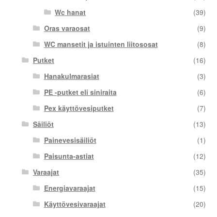
Wc hanat
(39)
Oras varaosat
(9)
WC mansetit ja istuinten liitososat
(8)
Putket
(16)
Hanakulmarasiat
(3)
PE -putket eli siniraita
(6)
Pex käyttövesiputket
(7)
Säiliöt
(13)
Painevesisäiliöt
(1)
Paisunta-astiat
(12)
Varaajat
(35)
Energiavaraajat
(15)
Käyttövesivaraajat
(20)