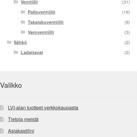
Venttiilit
(31)
Palloventtiilit
(19)
Takaiskuventtiilit
(9)
Varoventtiilit
(3)
Sähkö
(2)
Ladattavat
(2)
Valikko
LVI-alan tuotteet verkkokaupasta
Tietoja meistä
Asiakastilini