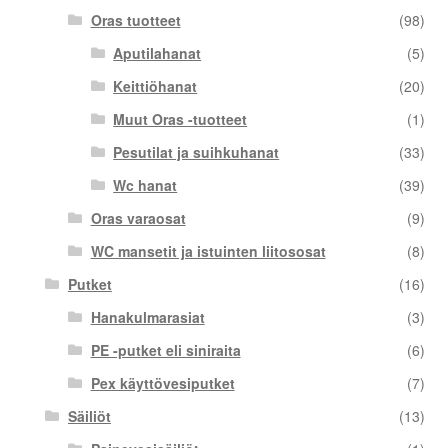
Oras tuotteet
(98)
Aputilahanat
(5)
Keittiöhanat
(20)
Muut Oras -tuotteet
(1)
Pesutilat ja suihkuhanat
(33)
Wc hanat
(39)
Oras varaosat
(9)
WC mansetit ja istuinten liitososat
(8)
Putket
(16)
Hanakulmarasiat
(3)
PE -putket eli siniraita
(6)
Pex käyttövesiputket
(7)
Säiliöt
(13)