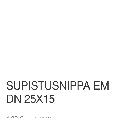
Aletuotteet
Evästekäytäntö (EU)
SUPISTUSNIPPA EM
DN 25X15
4,02
€