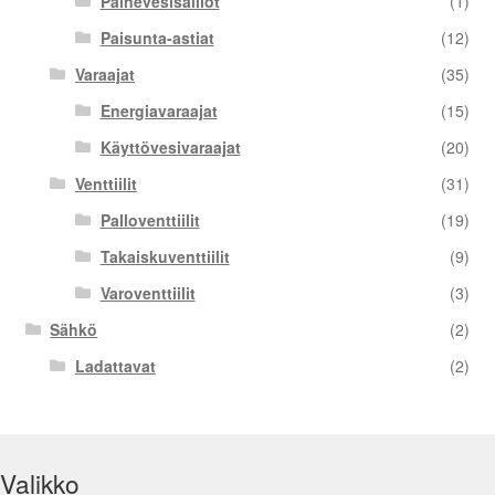
Painevesisäiliöt
(1)
Paisunta-astiat
(12)
Varaajat
(35)
Energiavaraajat
(15)
Käyttövesivaraajat
(20)
Venttiilit
(31)
Palloventtiilit
(19)
Takaiskuventtiilit
(9)
Varoventtiilit
(3)
Sähkö
(2)
Ladattavat
(2)
Valikko