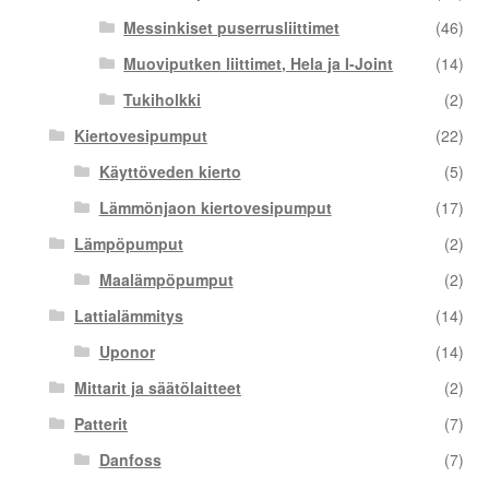
Messinkiset puserrusliittimet
(46)
Muoviputken liittimet, Hela ja I-Joint
(14)
Tukiholkki
(2)
Kiertovesipumput
(22)
Käyttöveden kierto
(5)
Lämmönjaon kiertovesipumput
(17)
Lämpöpumput
(2)
Maalämpöpumput
(2)
Lattialämmitys
(14)
Uponor
(14)
Mittarit ja säätölaitteet
(2)
Patterit
(7)
Danfoss
(7)