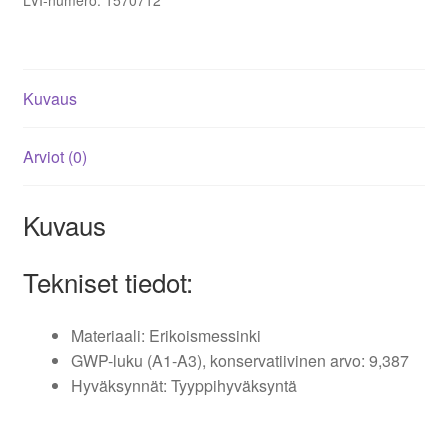
LVI-numero:
1570712
Kuvaus
Arviot (0)
Kuvaus
Tekniset tiedot:
Materiaali: Erikoismessinki
GWP-luku (A1-A3), konservatiivinen arvo: 9,387
Hyväksynnät: Tyyppihyväksyntä