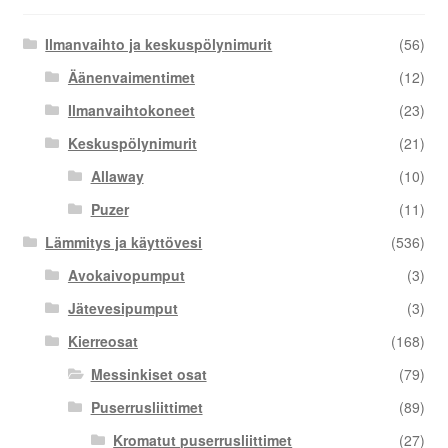
Ilmanvaihto ja keskuspölynimurit
(56)
Äänenvaimentimet
(12)
Ilmanvaihtokoneet
(23)
Keskuspölynimurit
(21)
Allaway
(10)
Puzer
(11)
Lämmitys ja käyttövesi
(536)
Avokaivopumput
(3)
Jätevesipumput
(3)
Kierreosat
(168)
Messinkiset osat
(79)
Puserrusliittimet
(89)
Kromatut puserrusliittimet
(27)