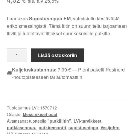
sis. alv 25,5%
Laadukas
Supistusnippa EM
, valmistettu kestävästä
erikoismessingistä. Tämä liitin on suunniteltu tarjoamaan
tiiviit ja luotettavat liitokset suurikokoisille putkille.
SUPISTUSNIPPA
Lisää ostoskoriin
EM
DN
Kuljetuskustannus:
7,99
€
— Pieni paketti Postnord
🚚
25X15
-noutopisteeseen tai automaattiin
määrä
Tuotetunnus LVI:
1570712
Osasto:
Messinkiset osat
Avainsanat tuotteelle
"putkiliitin"
,
LVI-tarvikkeet
,
putkiasennus.
,
putkiremontti
,
supistusnippa
,
Vesijohto