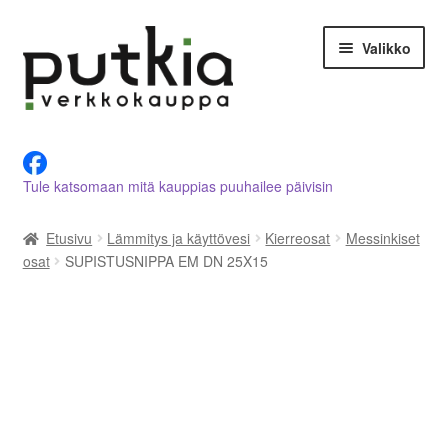
Siirry
Siirry
Valikko
navigointiin
sisältöön
LVI-alan tuotteet verkkokaupasta
Tule katsomaan mitä kauppias puuhailee päivisin
Tietoja meistä
Etusivu
Lämmitys ja käyttövesi
Kierreosat
Messinkiset
Asiakastilini
osat
SUPISTUSNIPPA EM DN 25X15
Ostoskori
Kassalle
Ota yhteyttä