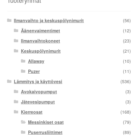
Tuoteryhmät
Ilmanvaihto ja keskuspölynimurit
(56)
Äänenvaimentimet
(12)
Ilmanvaihtokoneet
(23)
Keskuspölynimurit
(21)
Allaway
(10)
Puzer
(11)
Lämmitys ja käyttövesi
(536)
Avokaivopumput
(3)
Jätevesipumput
(3)
Kierreosat
(168)
Messinkiset osat
(79)
Puserrusliittimet
(89)