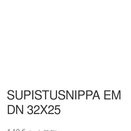
Aletuotteet
Evästekäytäntö (EU)
SUPISTUSNIPPA EM
DN 32X25
4,10
€