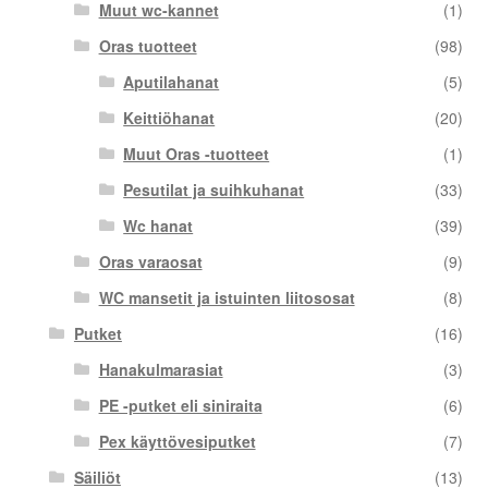
Muut wc-kannet
(1)
Oras tuotteet
(98)
Aputilahanat
(5)
Keittiöhanat
(20)
Muut Oras -tuotteet
(1)
Pesutilat ja suihkuhanat
(33)
Wc hanat
(39)
Oras varaosat
(9)
WC mansetit ja istuinten liitososat
(8)
Putket
(16)
Hanakulmarasiat
(3)
PE -putket eli siniraita
(6)
Pex käyttövesiputket
(7)
Säiliöt
(13)