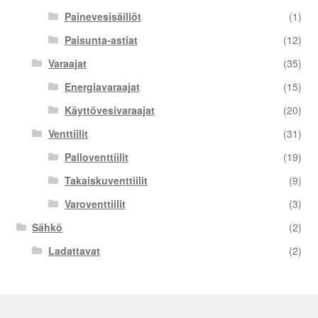
Painevesisäiliöt
(1)
Paisunta-astiat
(12)
Varaajat
(35)
Energiavaraajat
(15)
Käyttövesivaraajat
(20)
Venttiilit
(31)
Palloventtiilit
(19)
Takaiskuventtiilit
(9)
Varoventtiilit
(3)
Sähkö
(2)
Ladattavat
(2)