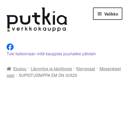
Siirry
Siirry
Valikko
navigointiin
sisältöön
LVI-alan tuotteet verkkokaupasta
Tule katsomaan mitä kauppias puuhailee päivisin
Tietoja meistä
Etusivu
Lämmitys ja käyttövesi
Kierreosat
Messinkiset
Asiakastilini
osat
SUPISTUSNIPPA EM DN 32X25
Ostoskori
Kassalle
Ota yhteyttä