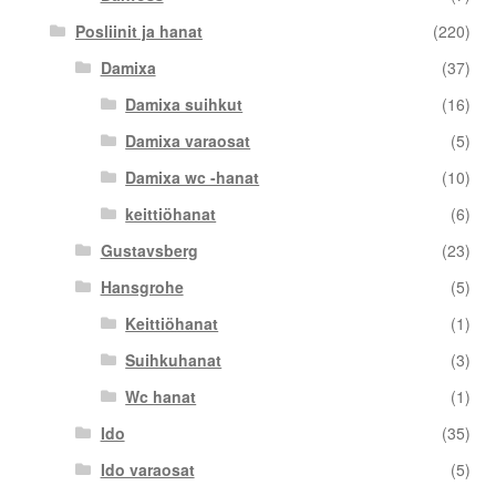
Posliinit ja hanat
(220)
Damixa
(37)
Damixa suihkut
(16)
Damixa varaosat
(5)
Damixa wc -hanat
(10)
keittiöhanat
(6)
Gustavsberg
(23)
Hansgrohe
(5)
Keittiöhanat
(1)
Suihkuhanat
(3)
Wc hanat
(1)
Ido
(35)
Ido varaosat
(5)