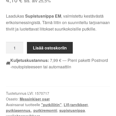
sis. alv 25,5%
Laadukas
Supistusnippa EM
, valmistettu kestävästä
erikoismessingistä. Tämä liitin on suunniteltu tarjoamaan
tiiviit ja luotettavat liitokset suurikokoisille putkille.
SUPISTUSNIPPA
Lisää ostoskoriin
EM
DN
Kuljetuskustannus:
7,99
€
— Pieni paketti Postnord
🚚
32X25
-noutopisteeseen tai automaattiin
määrä
Tuotetunnus LVI:
1570717
Osasto:
Messinkiset osat
Avainsanat tuotteelle
"putkiliitin"
,
LVI-tarvikkeet
,
putkiasennus.
,
putkiremontti
,
supistusnippa
,