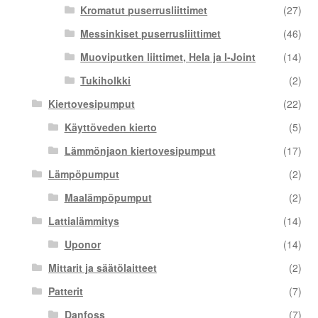
Kromatut puserrusliittimet
(27)
Messinkiset puserrusliittimet
(46)
Muoviputken liittimet, Hela ja I-Joint
(14)
Tukiholkki
(2)
Kiertovesipumput
(22)
Käyttöveden kierto
(5)
Lämmönjaon kiertovesipumput
(17)
Lämpöpumput
(2)
Maalämpöpumput
(2)
Lattialämmitys
(14)
Uponor
(14)
Mittarit ja säätölaitteet
(2)
Patterit
(7)
Danfoss
(7)