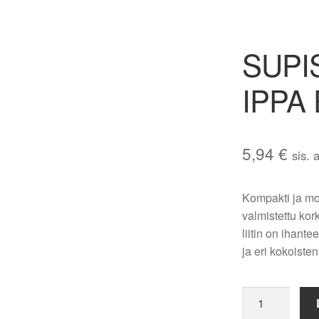
SUPI
IPPA
5,94
€
sis. 
Kompakti ja mo
valmistettu kor
liitin on ihant
ja eri kokoiste
SUPISTUSKA
EM