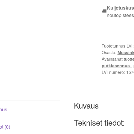
DN
Kuljetuskus
🚚
25X20
noutopistees
määrä
Tuotetunnus LVI
Osasto:
Messink
Avainsanat tuott
putkiasennus.
,
LVI-numero:
157
Kuvaus
aus
Tekniset tiedot:
ot (0)