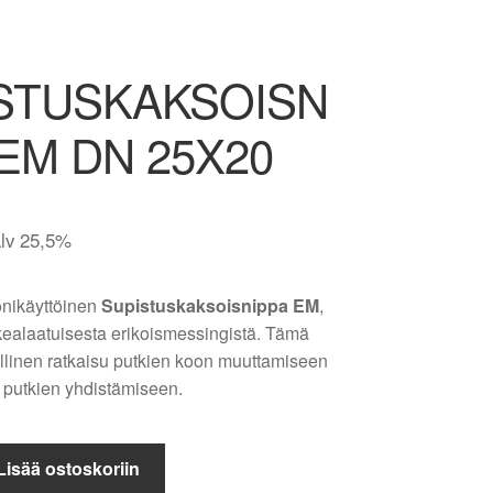
STUSKAKSOISN
 EM DN 25X20
alv 25,5%
nikäyttöinen
Supistuskaksoisnippa EM
,
kealaatuisesta erikoismessingistä. Tämä
eellinen ratkaisu putkien koon muuttamiseen
n putkien yhdistämiseen.
KSOISNIPPA
Lisää ostoskoriin