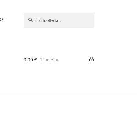
Etsi:
Haku
DOT
0,00
€
0 tuotetta