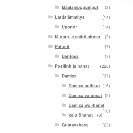
Maalämpöpumput
(2)
Lattialämmitys
(14)
Uponor
(14)
Mittarit ja säätölaitteet
(2)
Patterit
(7)
Danfoss
(7)
Posliinit ja hanat
(220)
Damixa
(37)
Damixa suihkut
(16)
Damixa varaosat
(5)
Damixa wc -hanat
(10)
keittiöhanat
(6)
Gustavsberg
(23)