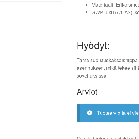
Materiaali: Erikoisme
GWP-luku (A1-A3), ko
Hyödyt:
Tämä supistuskaksoisnippa t
asennuksen, mikä tekee siit
sovelluksissa.
Arviot
Tuotearvioita ei vie
Vain kirjautuneet asiakkaat -