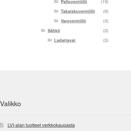
Palloventtiilit
(19)
Takaiskuventtiilit
(9)
Varoventtiilit
(3)
Sähkö
(2)
Ladattavat
(2)
Valikko
LVI-alan tuotteet verkkokaupasta