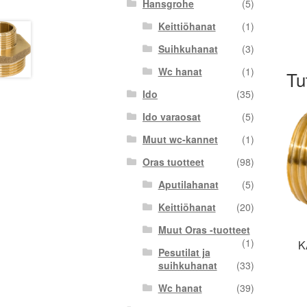
Hansgrohe
(5)
Keittiöhanat
(1)
Suihkuhanat
(3)
Wc hanat
(1)
Tu
Ido
(35)
Ido varaosat
(5)
Muut wc-kannet
(1)
Oras tuotteet
(98)
Aputilahanat
(5)
Keittiöhanat
(20)
Muut Oras -tuotteet
(1)
K
Pesutilat ja
suihkuhanat
(33)
Wc hanat
(39)