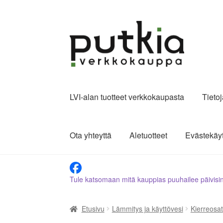
Siirry
Siirry
navigointiin
sisältöön
LVI-alan tuotteet verkkokaupasta
Tieto
Ota yhteyttä
Aletuotteet
Evästekäy
Tule katsomaan mitä kauppias puuhailee päivisi
Etusivu
Lämmitys ja käyttövesi
Kierreosat