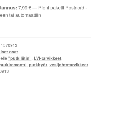
tannus:
7,99
€
— Pieni paketti Postnord -
een tai automaattiin
:
1570913
iset osat
eelle
"putkiliitin"
,
LVI-tarvikkeet
,
putkiremontti
,
putkityöt
,
vesijohtotarvikkeet
0913