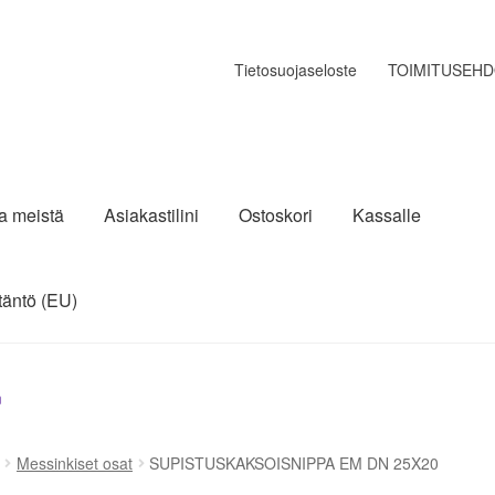
Tietosuojaseloste
TOIMITUSEH
ja meistä
Asiakastilini
Ostoskori
Kassalle
täntö (EU)
n
Messinkiset osat
SUPISTUSKAKSOISNIPPA EM DN 25X20