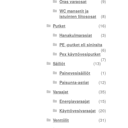
Oras varaosat
(9)
WC mansetit ja
istuinten liitososat
(8)
Putket
(16)
Hanakulmarasiat
(3)
PE -putket eli siniraita
(6)
Pex käyttövesiputket
(7)
Säiliöt
(13)
Painevesisäiliöt
(1)
Paisunta-astiat
(12)
Varaajat
(35)
Energiavaraajat
(15)
Käyttövesivaraajat
(20)
Venttiilit
(31)