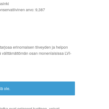
ssinki
nservatiivinen arvo: 9,387
arjoaa erinomaisen tiiveyden ja helpon
ä välttämättömän osan monenlaisissa LVI-
lä ole.
jotka ovat ostaneet tuotteen- voivat