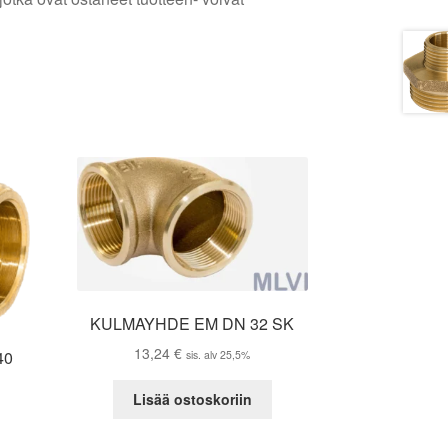
KULMAYHDE EM DN 32 SK
13,24
€
40
sis. alv 25,5%
Lisää ostoskoriin