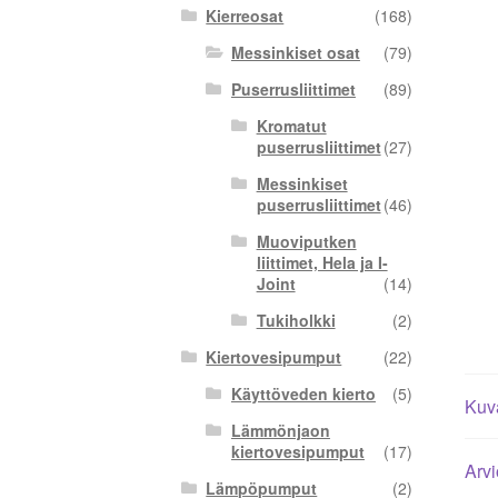
Kierreosat
(168)
Messinkiset osat
(79)
Puserrusliittimet
(89)
Kromatut
puserrusliittimet
(27)
Messinkiset
puserrusliittimet
(46)
Muoviputken
liittimet, Hela ja I-
Joint
(14)
Tukiholkki
(2)
Kiertovesipumput
(22)
Käyttöveden kierto
(5)
Kuv
Lämmönjaon
kiertovesipumput
(17)
Arvi
Lämpöpumput
(2)