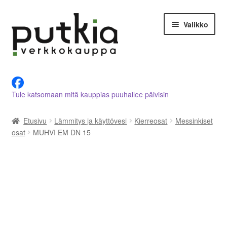
Siirry
Siirry
Valikko
navigointiin
sisältöön
LVI-alan tuotteet verkkokaupasta
Tule katsomaan mitä kauppias puuhailee päivisin
Tietoja meistä
Etusivu
Lämmitys ja käyttövesi
Kierreosat
Messinkiset
Asiakastilini
osat
MUHVI EM DN 15
Ostoskori
Kassalle
Ota yhteyttä