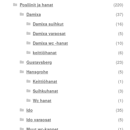
Posliinit ja hanat
(220)
Damixa
(37)
Damixa suihkut
(16)
Damixa varaosat
(5)
Damixa wc -hanat
(10)
keittiöhanat
(6)
Gustavsberg
(23)
Hansgrohe
(5)
Keittiöhanat
(1)
Suihkuhanat
(3)
Wc hanat
(1)
Ido
(35)
Ido varaosat
(5)
Muut wc-kannet
(1)