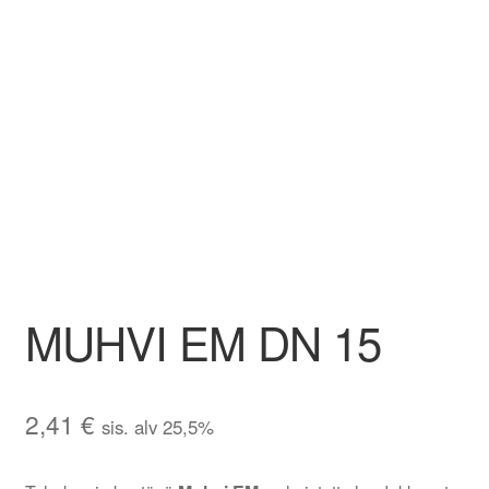
Aletuotteet
Evästekäytäntö (EU)
MUHVI EM DN 15
2,41
€
sis. alv 25,5%