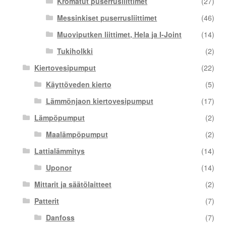
Kromatut puserrusliittimet
(27)
Messinkiset puserrusliittimet
(46)
Muoviputken liittimet, Hela ja I-Joint
(14)
Tukiholkki
(2)
Kiertovesipumput
(22)
Käyttöveden kierto
(5)
Lämmönjaon kiertovesipumput
(17)
Lämpöpumput
(2)
Maalämpöpumput
(2)
Lattialämmitys
(14)
Uponor
(14)
Mittarit ja säätölaitteet
(2)
Patterit
(7)
Danfoss
(7)