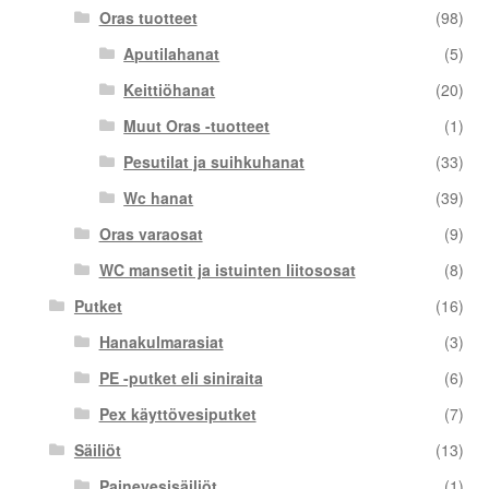
Oras tuotteet
(98)
Aputilahanat
(5)
Keittiöhanat
(20)
Muut Oras -tuotteet
(1)
Pesutilat ja suihkuhanat
(33)
Wc hanat
(39)
Oras varaosat
(9)
WC mansetit ja istuinten liitososat
(8)
Putket
(16)
Hanakulmarasiat
(3)
PE -putket eli siniraita
(6)
Pex käyttövesiputket
(7)
Säiliöt
(13)
Painevesisäiliöt
(1)