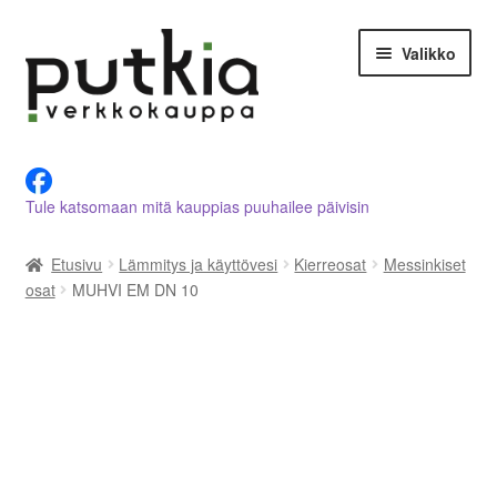
Siirry
Siirry
Valikko
navigointiin
sisältöön
LVI-alan tuotteet verkkokaupasta
Tule katsomaan mitä kauppias puuhailee päivisin
Tietoja meistä
Etusivu
Lämmitys ja käyttövesi
Kierreosat
Messinkiset
Asiakastilini
osat
MUHVI EM DN 10
Ostoskori
Kassalle
Ota yhteyttä