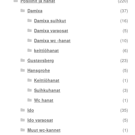
Posliinit ja hanat
(220)
Damixa
(37)
Damixa suihkut
(16)
Damixa varaosat
(5)
Damixa wc -hanat
(10)
keittiöhanat
(6)
Gustavsberg
(23)
Hansgrohe
(5)
Keittiöhanat
(1)
Suihkuhanat
(3)
Wc hanat
(1)
Ido
(35)
Ido varaosat
(5)
Muut wc-kannet
(1)