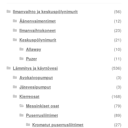
Ilmanvaihto ja keskuspölynimurit
(56)
Äänenvaimentimet
(12)
Ilmanvaihtokoneet
(23)
Keskuspölynimurit
(21)
Allaway
(10)
Puzer
(11)
Lämmitys ja käyttövesi
(536)
Avokaivopumput
(3)
Jätevesipumput
(3)
Kierreosat
(168)
Messinkiset osat
(79)
Puserrusliittimet
(89)
Kromatut puserrusliittimet
(27)