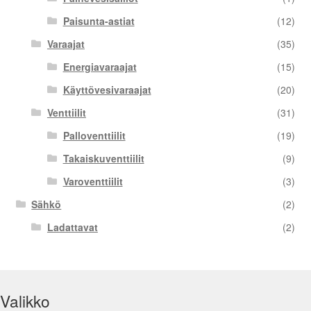
Paisunta-astiat
(12)
Varaajat
(35)
Energiavaraajat
(15)
Käyttövesivaraajat
(20)
Venttiilit
(31)
Palloventtiilit
(19)
Takaiskuventtiilit
(9)
Varoventtiilit
(3)
Sähkö
(2)
Ladattavat
(2)
Valikko