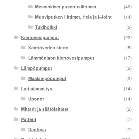
Messinkiset puserrusliittimet
(46)
Muoviputken liittimet, Hela ja I-Joint
(14)
Tukiholkki
(2)
Kiertovesipumput
(22)
Käyttöveden kierto
(5)
Lämmönjaon kiertovesipumput
(17)
Lämpöpumput
(2)
Maalämpöpumput
(2)
Lattialämmitys
(14)
Uponor
(14)
Mittarit ja säätölaitteet
(2)
Patterit
(7)
Danfoss
(7)