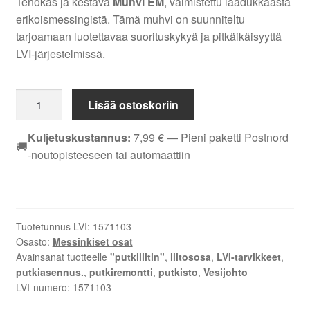
Tehokas ja kestävä
Muhvi EM
, valmistettu laadukkaasta
erikoismessingistä. Tämä muhvi on suunniteltu
tarjoamaan luotettavaa suorituskykyä ja pitkäikäisyyttä
LVI-järjestelmissä.
MUHVI
Lisää ostoskoriin
EM
DN
Kuljetuskustannus:
7,99
€
— Pieni paketti Postnord
🚚
10
-noutopisteeseen tai automaattiin
määrä
Tuotetunnus LVI:
1571103
Osasto:
Messinkiset osat
Avainsanat tuotteelle
"putkiliitin"
,
liitososa
,
LVI-tarvikkeet
,
putkiasennus.
,
putkiremontti
,
putkisto
,
Vesijohto
LVI-numero:
1571103