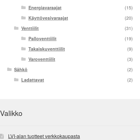
Energiavaraajat
(15)
Käyttövesivaraajat
(20)
Venttiilit
(31)
Palloventtiilit
(19)
Takaiskuventtiilit
(9)
Varoventtiilit
(3)
Sähkö
(2)
Ladattavat
(2)
Valikko
LVI-alan tuotteet verkkokaupasta