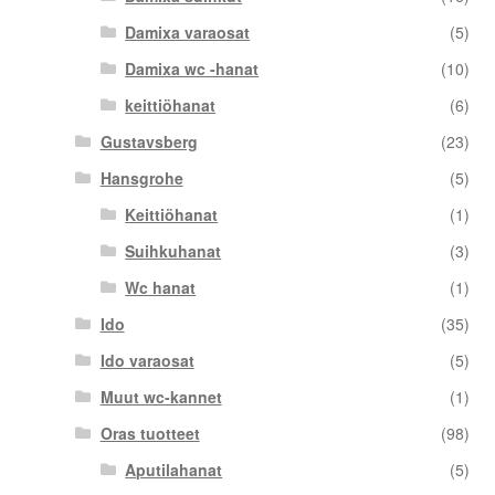
Damixa varaosat
(5)
Damixa wc -hanat
(10)
keittiöhanat
(6)
Gustavsberg
(23)
Hansgrohe
(5)
Keittiöhanat
(1)
Suihkuhanat
(3)
Wc hanat
(1)
Ido
(35)
Ido varaosat
(5)
Muut wc-kannet
(1)
Oras tuotteet
(98)
Aputilahanat
(5)