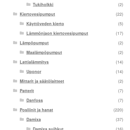
Tukiholkki
(2)
Kiertovesipumput
(22)
Käyttöveden kierto
(5)
Lämmönjaon kiertovesipumput
(17)
Lämpöpumput
(2)
Maalämpöpumput
(2)
Lattialämmitys
(14)
Uponor
(14)
Mittarit ja säätölaitteet
(2)
Patterit
(7)
Danfoss
(7)
Posliinit ja hanat
(220)
Damixa
(37)
Damixa suihkut
(16)