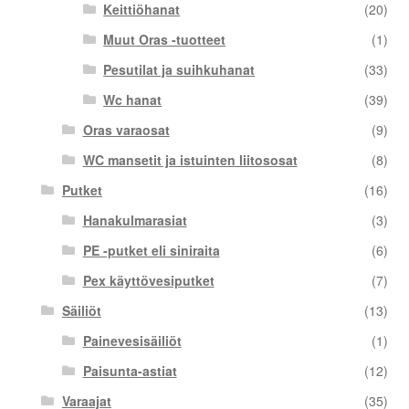
Keittiöhanat
(20)
Muut Oras -tuotteet
(1)
Pesutilat ja suihkuhanat
(33)
Wc hanat
(39)
Oras varaosat
(9)
WC mansetit ja istuinten liitososat
(8)
Putket
(16)
Hanakulmarasiat
(3)
PE -putket eli siniraita
(6)
Pex käyttövesiputket
(7)
Säiliöt
(13)
Painevesisäiliöt
(1)
Paisunta-astiat
(12)
Varaajat
(35)