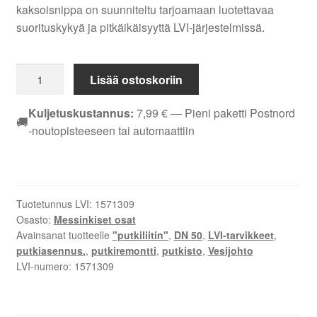
kaksoisnippa on suunniteltu tarjoamaan luotettavaa
suorituskykyä ja pitkäikäisyyttä LVI-järjestelmissä.
KAKSOISNIPPA
Lisää ostoskoriin
EM
DN
Kuljetuskustannus:
7,99
€
— Pieni paketti Postnord
🚚
50
-noutopisteeseen tai automaattiin
määrä
Tuotetunnus LVI:
1571309
Osasto:
Messinkiset osat
Avainsanat tuotteelle
"putkiliitin"
,
DN 50
,
LVI-tarvikkeet
,
putkiasennus.
,
putkiremontti
,
putkisto
,
Vesijohto
LVI-numero:
1571309