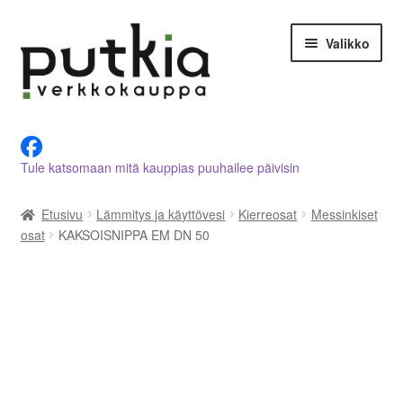
Siirry
Siirry
Valikko
navigointiin
sisältöön
LVI-alan tuotteet verkkokaupasta
Tule katsomaan mitä kauppias puuhailee päivisin
Tietoja meistä
Etusivu
Lämmitys ja käyttövesi
Kierreosat
Messinkiset
Asiakastilini
osat
KAKSOISNIPPA EM DN 50
Ostoskori
Kassalle
Ota yhteyttä