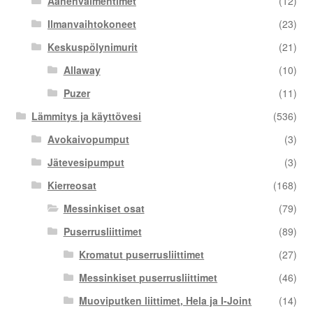
Äänenvaimentimet
(12)
Ilmanvaihtokoneet
(23)
Keskuspölynimurit
(21)
Allaway
(10)
Puzer
(11)
Lämmitys ja käyttövesi
(536)
Avokaivopumput
(3)
Jätevesipumput
(3)
Kierreosat
(168)
Messinkiset osat
(79)
Puserrusliittimet
(89)
Kromatut puserrusliittimet
(27)
Messinkiset puserrusliittimet
(46)
Muoviputken liittimet, Hela ja I-Joint
(14)