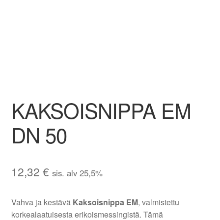
Aletuotteet
Evästekäytäntö (EU)
KAKSOISNIPPA EM
DN 50
12,32
€
sis. alv 25,5%
Vahva ja kestävä
Kaksoisnippa EM
, valmistettu
korkealaatuisesta erikoismessingistä. Tämä