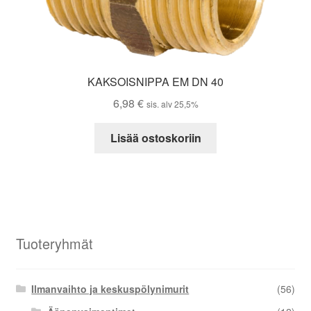
KAKSOISNIPPA EM DN 40
6,98
€
sis. alv 25,5%
Lisää ostoskoriin
Tuoteryhmät
Ilmanvaihto ja keskuspölynimurit
(56)