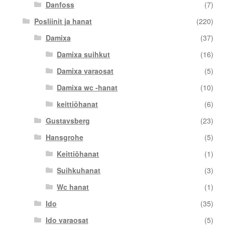
Danfoss
(7)
Posliinit ja hanat
(220)
Damixa
(37)
Damixa suihkut
(16)
Damixa varaosat
(5)
Damixa wc -hanat
(10)
keittiöhanat
(6)
Gustavsberg
(23)
Hansgrohe
(5)
Keittiöhanat
(1)
Suihkuhanat
(3)
Wc hanat
(1)
Ido
(35)
Ido varaosat
(5)