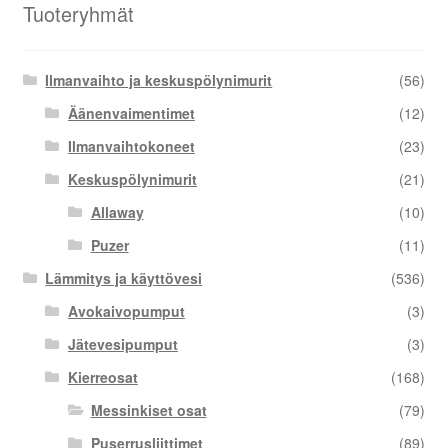
Tuoteryhmät
Ilmanvaihto ja keskuspölynimurit
(56)
Äänenvaimentimet
(12)
Ilmanvaihtokoneet
(23)
Keskuspölynimurit
(21)
Allaway
(10)
Puzer
(11)
Lämmitys ja käyttövesi
(536)
Avokaivopumput
(3)
Jätevesipumput
(3)
Kierreosat
(168)
Messinkiset osat
(79)
Puserrusliittimet
(89)