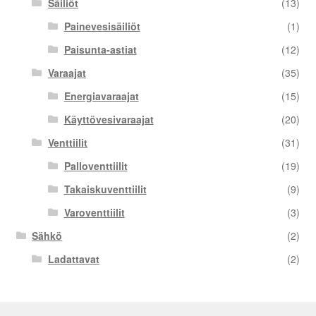
Säiliöt
(13)
Painevesisäiliöt
(1)
Paisunta-astiat
(12)
Varaajat
(35)
Energiavaraajat
(15)
Käyttövesivaraajat
(20)
Venttiilit
(31)
Palloventtiilit
(19)
Takaiskuventtiilit
(9)
Varoventtiilit
(3)
Sähkö
(2)
Ladattavat
(2)