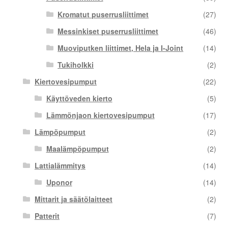
Kromatut puserrusliittimet
(27)
Messinkiset puserrusliittimet
(46)
Muoviputken liittimet, Hela ja I-Joint
(14)
Tukiholkki
(2)
Kiertovesipumput
(22)
Käyttöveden kierto
(5)
Lämmönjaon kiertovesipumput
(17)
Lämpöpumput
(2)
Maalämpöpumput
(2)
Lattialämmitys
(14)
Uponor
(14)
Mittarit ja säätölaitteet
(2)
Patterit
(7)