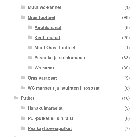
Muut wc-kannet
(1)
Oras tuotteet
(98)
Aputilahanat
(5)
Keittiöhanat
(20)
Muut Oras -tuotteet
(1)
Pesutilat ja suihkuhanat
(33)
Wc hanat
(39)
Oras varaosat
(9)
WC mansetit ja istuinten liitososat
(8)
Putket
(16)
Hanakulmarasiat
(3)
PE -putket eli siniraita
(6)
Pex käyttövesiputket
(7)