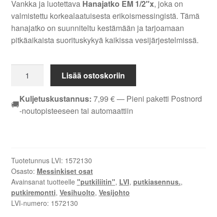
Vankka ja luotettava
Hanajatko EM 1/2″x
, joka on
valmistettu korkealaatuisesta erikoismessingistä. Tämä
hanajatko on suunniteltu kestämään ja tarjoamaan
pitkäaikaista suorituskykyä kaikissa vesijärjestelmissä.
HANAJATKO
Lisää ostoskoriin
EM
1/2X60
Kuljetuskustannus:
7,99
€
— Pieni paketti Postnord
🚚
MM
-noutopisteeseen tai automaattiin
määrä
Tuotetunnus LVI:
1572130
Osasto:
Messinkiset osat
Avainsanat tuotteelle
"putkiliitin"
,
LVI
,
putkiasennus.
,
putkiremontti
,
Vesihuolto
,
Vesijohto
LVI-numero:
1572130