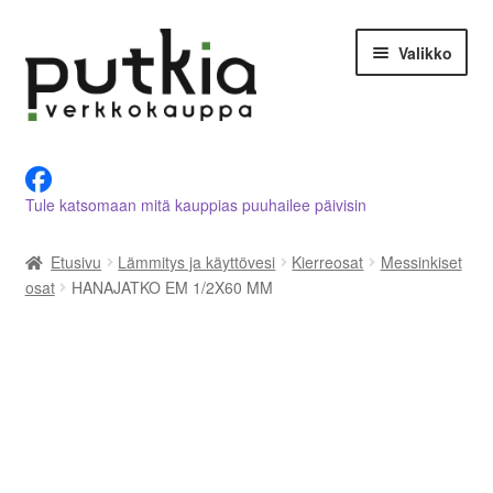
Siirry
Siirry
Valikko
navigointiin
sisältöön
LVI-alan tuotteet verkkokaupasta
Tule katsomaan mitä kauppias puuhailee päivisin
Tietoja meistä
Etusivu
Lämmitys ja käyttövesi
Kierreosat
Messinkiset
Asiakastilini
osat
HANAJATKO EM 1/2X60 MM
Ostoskori
Kassalle
Ota yhteyttä