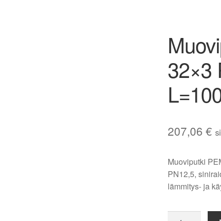
Muovi
32×3 P
L=10
207,06
€
s
Muoviputki PE
PN12,5, sinirai
lämmitys- ja käy
Muoviputki