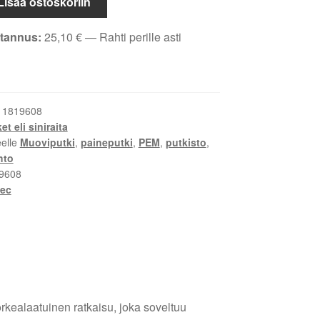
Lisää ostoskoriin
tannus:
25,10
€
— Rahti perille asti
:
1819608
et eli siniraita
eelle
Muoviputki
,
paineputki
,
PEM
,
putkisto
,
hto
9608
tec
kealaatuinen ratkaisu, joka soveltuu