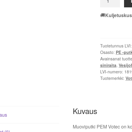
PEM
Votec
🚚
Kuljetuskus
32x3
PN12,5
siniraita
L=100m
Tuotetunnus LVI
määrä
Osasto:
PE -putk
Avainsanat tuott
siniraita
,
Vesijo
LVI-numero:
181
Tuotemerkki:
Vo
Kuvaus
aus
Muoviputki PEM Votec on kor
ot (0)