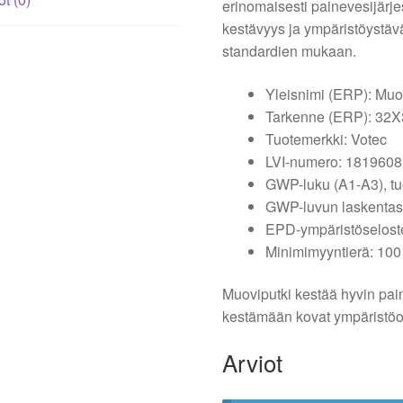
erinomaisesti painevesijärje
kestävyys ja ympäristöystäväl
standardien mukaan.
Yleisnimi (ERP): Muo
Tarkenne (ERP): 32X
Tuotemerkki: Votec
LVI-numero: 1819608
GWP-luku (A1-A3), tu
GWP-luvun laskentas
EPD-ympäristöseloste:
Minimimyyntierä: 100
Muoviputki kestää hyvin pain
kestämään kovat ympäristöo
Arviot