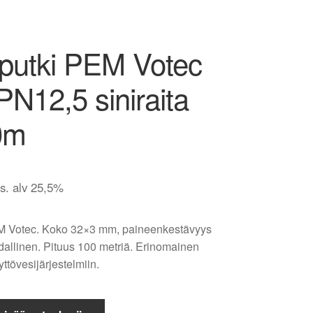
putki PEM Votec
N12,5 siniraita
0m
is. alv 25,5%
M Votec. Koko 32×3 mm, paineenkestävyys
dallinen. Pituus 100 metriä. Erinomainen
ttövesijärjestelmiin.