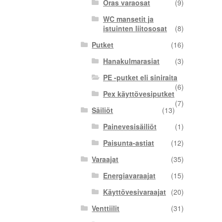
Oras varaosat
(9)
WC mansetit ja
istuinten liitososat
(8)
Putket
(16)
Hanakulmarasiat
(3)
PE -putket eli siniraita
(6)
Pex käyttövesiputket
(7)
Säiliöt
(13)
Painevesisäiliöt
(1)
Paisunta-astiat
(12)
Varaajat
(35)
Energiavaraajat
(15)
Käyttövesivaraajat
(20)
Venttiilit
(31)