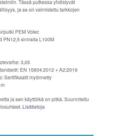
stelmiin. Tässä putkessa yhdistyvät
lisyys, ja se on valmistettu tarkkojen
viputki PEM Votec
3 PN12,5 siniraita L100M
otevaihe: 3,05
tandardi: EN 15804:2012 + A2:2019
 Sertifikaatit myönnetty
 m
etta ja sen käyttöikä on pitkä. Suunniteltu
losuhteet.
Lisätietoja