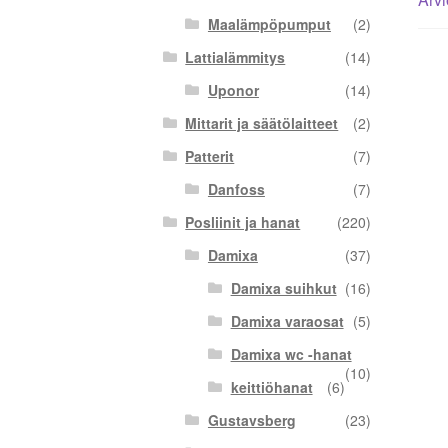
Maalämpöpumput
(2)
Lattialämmitys
(14)
Uponor
(14)
Mittarit ja säätölaitteet
(2)
Patterit
(7)
Danfoss
(7)
Posliinit ja hanat
(220)
Damixa
(37)
Damixa suihkut
(16)
Damixa varaosat
(5)
Damixa wc -hanat
(10)
keittiöhanat
(6)
Gustavsberg
(23)