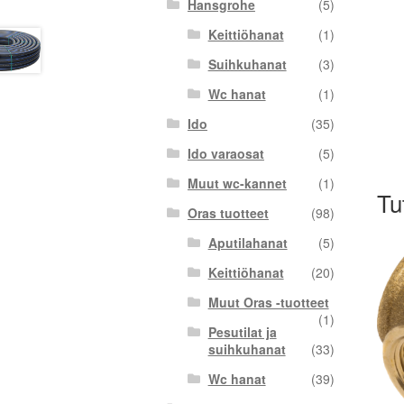
Hansgrohe
(5)
Keittiöhanat
(1)
Suihkuhanat
(3)
Wc hanat
(1)
Ido
(35)
Ido varaosat
(5)
Muut wc-kannet
(1)
Tu
Oras tuotteet
(98)
Aputilahanat
(5)
Keittiöhanat
(20)
Muut Oras -tuotteet
(1)
Pesutilat ja
suihkuhanat
(33)
Wc hanat
(39)