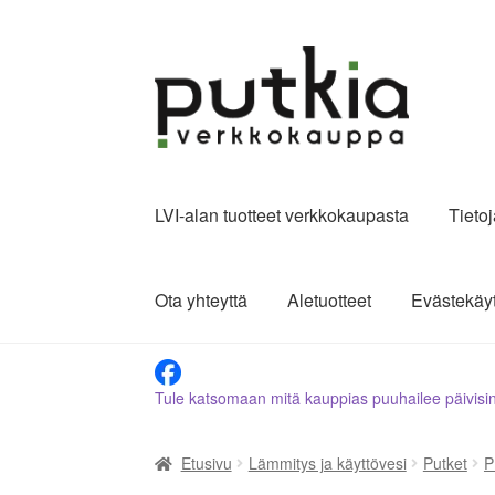
Siirry
Siirry
navigointiin
sisältöön
LVI-alan tuotteet verkkokaupasta
Tieto
Ota yhteyttä
Aletuotteet
Evästekäy
Tule katsomaan mitä kauppias puuhailee päivisi
Etusivu
Lämmitys ja käyttövesi
Putket
P