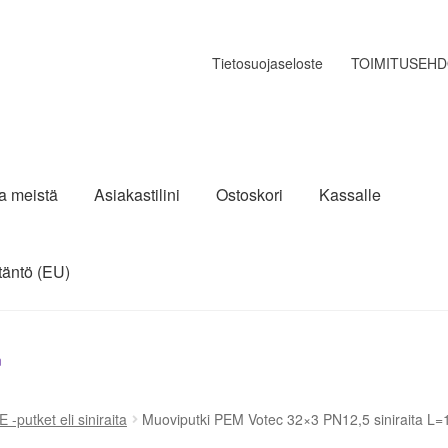
Tietosuojaseloste
TOIMITUSEH
ja meistä
Asiakastilini
Ostoskori
Kassalle
täntö (EU)
n
E -putket eli siniraita
Muoviputki PEM Votec 32×3 PN12,5 siniraita L