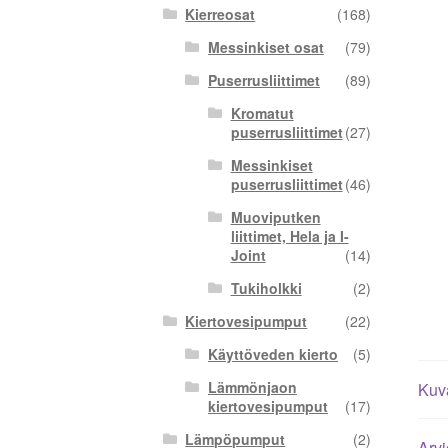
Kierreosat
(168)
Messinkiset osat
(79)
Puserrusliittimet
(89)
Kromatut
puserrusliittimet
(27)
Messinkiset
puserrusliittimet
(46)
Muoviputken
liittimet, Hela ja I-
Joint
(14)
Tukiholkki
(2)
Kiertovesipumput
(22)
Käyttöveden kierto
(5)
Lämmönjaon
Kuv
kiertovesipumput
(17)
Lämpöpumput
(2)
Arvi