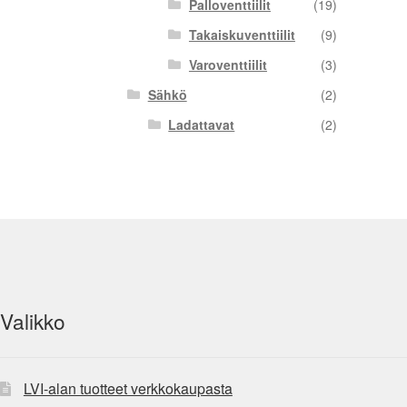
Palloventtiilit
(19)
Takaiskuventtiilit
(9)
Varoventtiilit
(3)
Sähkö
(2)
Ladattavat
(2)
Valikko
LVI-alan tuotteet verkkokaupasta