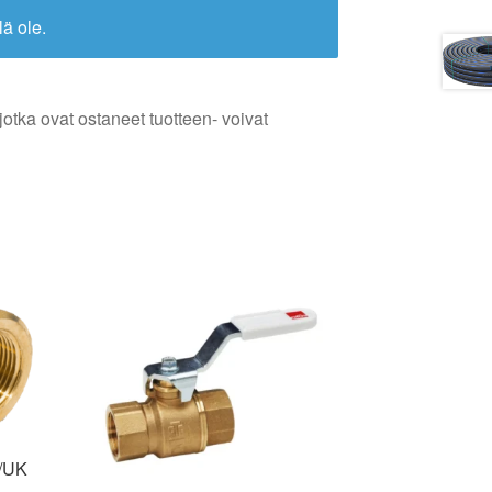
lä ole.
jotka ovat ostaneet tuotteen- voivat
/UK