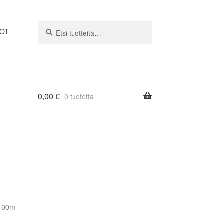
Etsi:
Haku
DOT
0,00
€
0 tuotetta
=100m