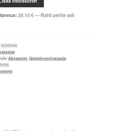
Lisää ostoskoriin
tannus:
25,10
€
— Rahti perille asti
:
5235056
varaajat
eelle
Akvaterm
,
lämminvesivaraaja
5056
vaterm