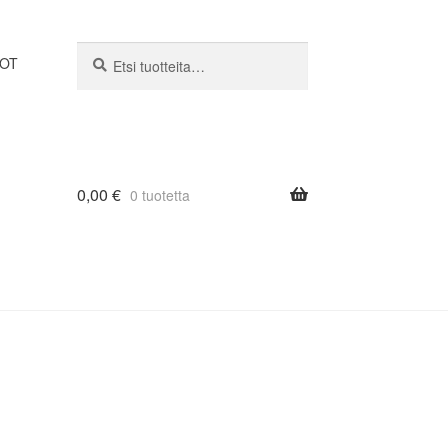
Etsi:
Haku
DOT
0,00
€
0 tuotetta