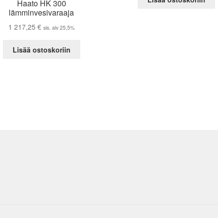
Haato HK 300
lämminvesivaraaja
1 217,25
€
sis. alv 25,5%
Lisää ostoskoriin