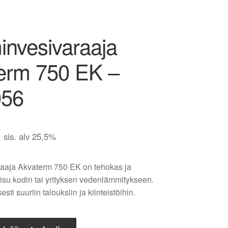
nvesivaraaja
erm 750 EK –
056
€
sis. alv 25,5%
aaja Akvaterm 750 EK on tehokas ja
aisu kodin tai yrityksen vedenlämmitykseen.
sti suuriin talouksiin ja kiinteistöihin.
aaja