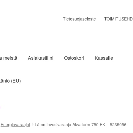
Tietosuojaseloste
TOIMITUSEH
ja meistä
Asiakastilini
Ostoskori
Kassalle
täntö (EU)
n
Energiavaraajat
Lämminvesivaraaja Akvaterm 750 EK – 5235056