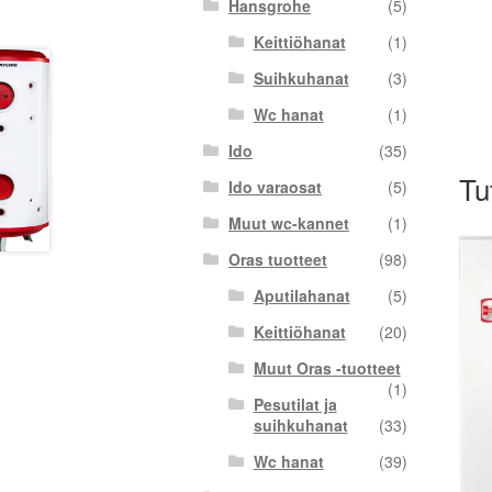
Hansgrohe
(5)
Keittiöhanat
(1)
Suihkuhanat
(3)
Wc hanat
(1)
Ido
(35)
Tu
Ido varaosat
(5)
Muut wc-kannet
(1)
Oras tuotteet
(98)
Aputilahanat
(5)
Keittiöhanat
(20)
Muut Oras -tuotteet
(1)
Pesutilat ja
suihkuhanat
(33)
Wc hanat
(39)