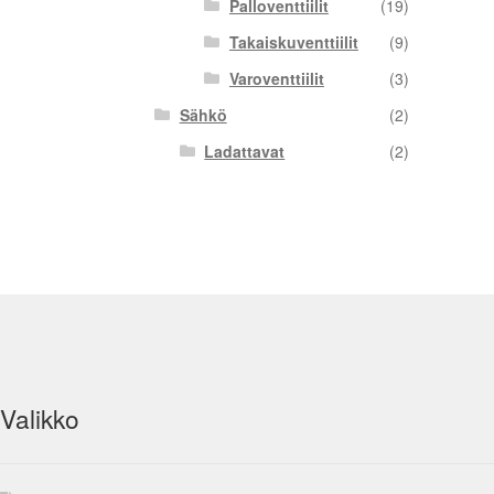
Palloventtiilit
(19)
Takaiskuventtiilit
(9)
Varoventtiilit
(3)
Sähkö
(2)
Ladattavat
(2)
Valikko