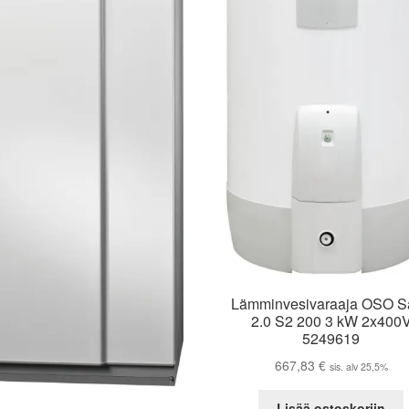
Lämminvesivaraaja OSO S
2.0 S2 200 3 kW 2x400
5249619
667,83
€
sis. alv 25,5%
Lisää ostoskoriin