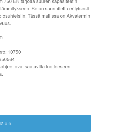
 750 EK tarjoaa suuren kapasiteetin
mmitykseen. Se on suunniteltu erityisesti
 olosuhteisiin. Tässä mallissa on Akvatermin
avuus.
rm
ero: 10750
350564
sohjeet ovat saatavilla tuotteeseen
a.
lä ole.