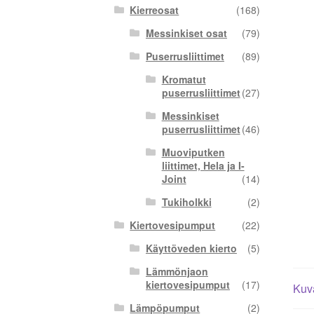
Kierreosat
(168)
Messinkiset osat
(79)
Puserrusliittimet
(89)
Kromatut
puserrusliittimet
(27)
Messinkiset
puserrusliittimet
(46)
Muoviputken
liittimet, Hela ja I-
Joint
(14)
Tukiholkki
(2)
Kiertovesipumput
(22)
Käyttöveden kierto
(5)
Lämmönjaon
kiertovesipumput
(17)
Kuv
Lämpöpumput
(2)