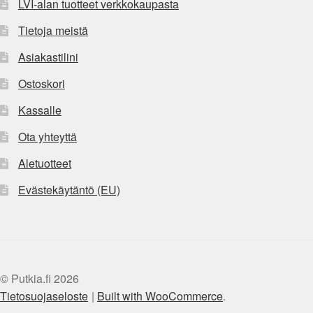
LVI-alan tuotteet verkkokaupasta
Tietoja meistä
Asiakastilini
Ostoskori
Kassalle
Ota yhteyttä
Aletuotteet
Evästekäytäntö (EU)
© Putkia.fi 2026
Tietosuojaseloste
Built with WooCommerce
.