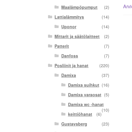
Arvi
Maalämpöpumput
(2)
Lattialämmitys
(14)
Uponor
(14)
Mittarit ja säätölaitteet
(2)
Patterit
(7)
Danfoss
(7)
Posliinit ja hanat
(220)
Damixa
(37)
Damixa suihkut
(16)
Damixa varaosat
(5)
Damixa wc -hanat
(10)
keittiöhanat
(6)
Gustavsberg
(23)