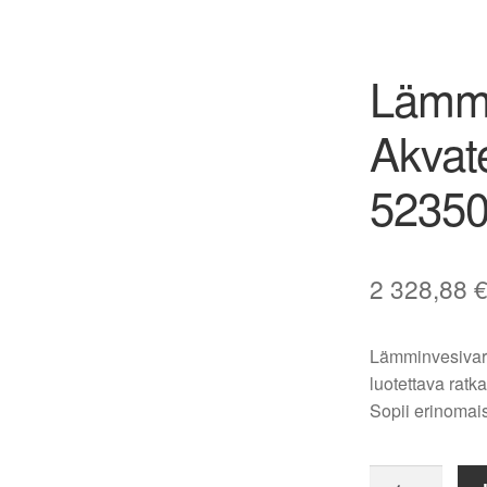
Lämmi
Akvat
5235
2 328,88
Lämminvesivar
luotettava ratk
Sopii erinomaise
Lämminvesivar