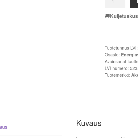
Akvaterm
750
🚚
Kuljetuskus
EK
–
5235056
määrä
Tuotetunnus LVI
Osasto:
Energia
Avainsanat tuott
LVI-numero:
523
Tuotemerkki:
Ak
Kuvaus
aus