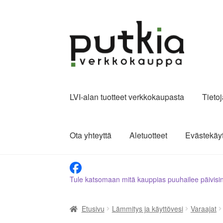
Siirry
Siirry
navigointiin
sisältöön
LVI-alan tuotteet verkkokaupasta
Tieto
Ota yhteyttä
Aletuotteet
Evästekäy
Tule katsomaan mitä kauppias puuhailee päivisi
Etusivu
Lämmitys ja käyttövesi
Varaajat