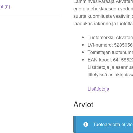
Lämminvesivaraaja Akvaterm
ot (0)
energiatehokkaaseen vedenlä
suurta kuormitusta vaativiin
laadukas rakenne ja luotett
Tuotemerkki: Akvate
LVI-numero: 5235056
Toimittajan tuotenum
EAN-koodi: 6415852
Lisätietoja ja asennu
liitetyissä asiakirjoiss
Lisätietoja
Arviot
Tuotearvioita ei vie