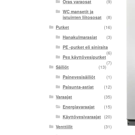
Oras varaosat
(9)
WC mansetit ja
istuinten liitososat
(8)
Putket
(16)
Hanakulmarasiat
(3)
PE -putket eli siniraita
(6)
Pex käyttövesiputket
(7)
Säiliöt
(13)
Painevesisäiliöt
(1)
Paisunta-astiat
(12)
Varaajat
(35)
Energiavaraajat
(15)
Käyttövesivaraajat
(20)
Venttiilit
(31)