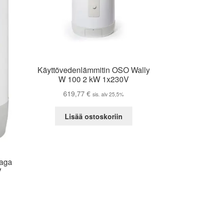
Käyttövedenlämmitin OSO Wally
W 100 2 kW 1x230V
619,77
€
sis. alv 25,5%
Lisää ostoskoriin
aga
V