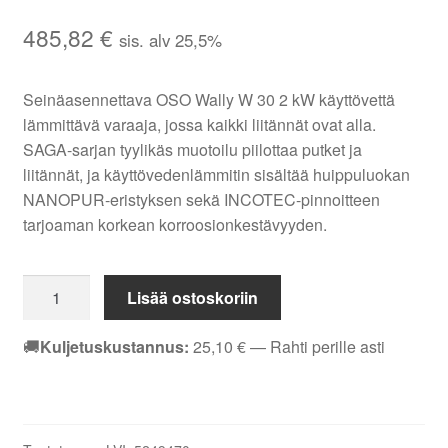
485,82
€
sis. alv 25,5%
Seinäasennettava OSO Wally W 30 2 kW käyttövettä
lämmittävä varaaja, jossa kaikki liitännät ovat alla.
SAGA-sarjan tyylikäs muotoilu piilottaa putket ja
liitännät, ja käyttövedenlämmitin sisältää huippuluokan
NANOPUR-eristyksen sekä INCOTEC-pinnoitteen
tarjoaman korkean korroosionkestävyyden.
Käyttövedenlämmitin
Lisää ostoskoriin
OSO
Wally
🚚
Kuljetuskustannus:
25,10
€
— Rahti perille asti
W
30
2
kW