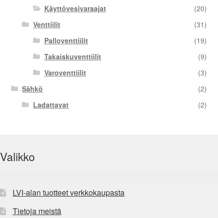
Käyttövesivaraajat
(20)
Venttiilit
(31)
Palloventtiilit
(19)
Takaiskuventtiilit
(9)
Varoventtiilit
(3)
Sähkö
(2)
Ladattavat
(2)
Valikko
LVI-alan tuotteet verkkokaupasta
Tietoja meistä