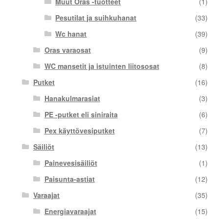
Muut Oras -tuotteet
(1)
Pesutilat ja suihkuhanat
(33)
Wc hanat
(39)
Oras varaosat
(9)
WC mansetit ja istuinten liitososat
(8)
Putket
(16)
Hanakulmarasiat
(3)
PE -putket eli siniraita
(6)
Pex käyttövesiputket
(7)
Säiliöt
(13)
Painevesisäiliöt
(1)
Paisunta-astiat
(12)
Varaajat
(35)
Energiavaraajat
(15)