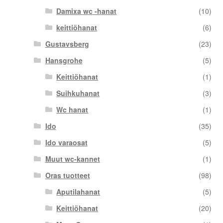
Damixa wc -hanat
(10)
keittiöhanat
(6)
Gustavsberg
(23)
Hansgrohe
(5)
Keittiöhanat
(1)
Suihkuhanat
(3)
Wc hanat
(1)
Ido
(35)
Ido varaosat
(5)
Muut wc-kannet
(1)
Oras tuotteet
(98)
Aputilahanat
(5)
Keittiöhanat
(20)