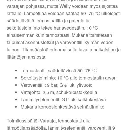
varaajan pohjassa, mutta Wally voidaan myös sijoittaa
lattialle. Lämpötilaa voidaan säätää 50–75 °C ulkoisesti
säädettävällä termostaatilla ja patentoitu
sekoitustoiminto tekee hanavedestä n. 10 °C
alhaisemman kuin termostaatti. Mukana toimitetaan
taipuisat asennusletkut ja varoventtiili kylmän veden
tuloon. Tilansäästöä erinomaisella tavalla halkaisijan ja
liitäntöjen ansiosta.
Termostaatti: säädettävissä 50–75 °C
Sekoitustoiminto: 10 °C alle termostaatin arvon
Varoventtiili: 9 bar, G½” uk, ylivuoto
Virtajohto: 2,5 m, schuko-pistokkeella
Lämmityselementti: G1″ uk, kalkinkestävä
Mukana korroosionkestävä seinäkiinnike
Toimitussisältö: Varaaja, termostaatti ulk.
lämpötilansäädöllä, lämmityselementti, varoventtiili 9