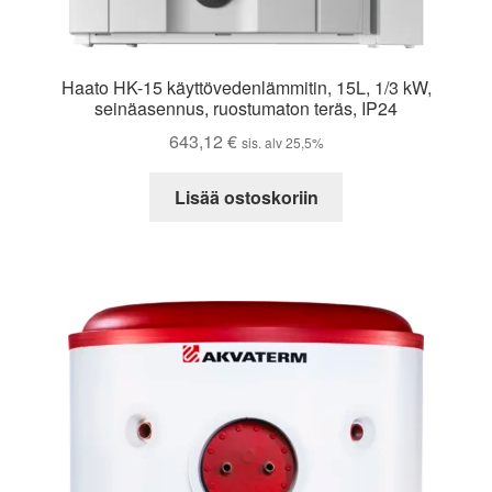
Haato HK-15 käyttövedenlämmitin, 15L, 1/3 kW,
seinäasennus, ruostumaton teräs, IP24
643,12
€
sis. alv 25,5%
Lisää ostoskoriin