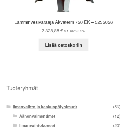
Lämminvesivaraaja Akvaterm 750 EK – 5235056
2 328,88
€
sis. alv 25,5%
Lisää ostoskoriin
Tuoteryhmät
Ilmanvaihto ja keskuspölynimurit
(56)
Äänenvaimentimet
(12)
Ilmanvaihtokoneet
(23)