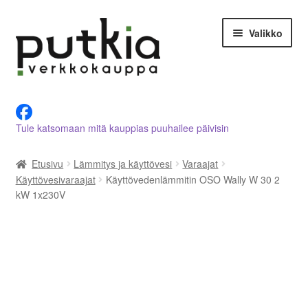
Siirry
Siirry
Valikko
navigointiin
sisältöön
LVI-alan tuotteet verkkokaupasta
Tule katsomaan mitä kauppias puuhailee päivisin
Tietoja meistä
Etusivu
Lämmitys ja käyttövesi
Varaajat
Asiakastilini
Käyttövesivaraajat
Käyttövedenlämmitin OSO Wally W 30 2
kW 1x230V
Ostoskori
Kassalle
Ota yhteyttä