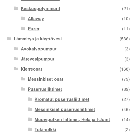
Keskuspölynimurit
(21)
Allaway
(10)
Puzer
(11)
Lämmitys ja käyttövesi
(536)
Avokaivopumput
(3)
Jätevesipumput
(3)
Kierreosat
(168)
Messinkiset osat
(79)
Puserrusliittimet
(89)
Kromatut puserrusliittimet
(27)
Messinkiset puserrusliittimet
(46)
Muoviputken liittimet, Hela ja I-Joint
(14)
Tukiholkki
(2)