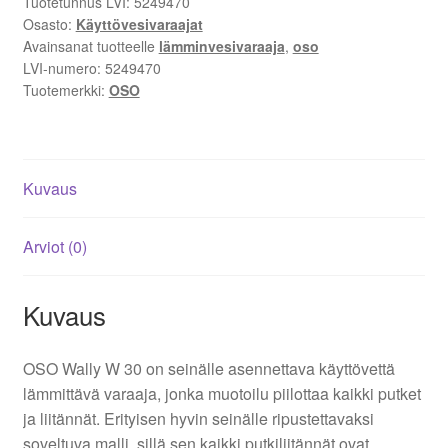
Tuotetunnus LVI:
5249470
1x230V
Osasto:
Käyttövesivaraajat
määrä
Avainsanat tuotteelle
lämminvesivaraaja
,
oso
LVI-numero:
5249470
Tuotemerkki:
OSO
Kuvaus
Arviot (0)
Kuvaus
OSO Wally W 30 on seinälle asennettava käyttövettä
lämmittävä varaaja, jonka muotoilu piilottaa kaikki putket
ja liitännät. Erityisen hyvin seinälle ripustettavaksi
soveltuva malli, sillä sen kaikki putkiliitännät ovat