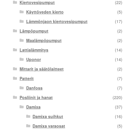
Kiertovesipumput
(22)
Käyttöveden kierto
(5)
Lämmönjaon kiertovesipumput
(17)
Lämpöpumput
(2)
Maalämpöpumput
(2)
Lattialämmitys
(14)
Uponor
(14)
Mittarit ja säätölaitteet
(2)
Patterit
(7)
Danfoss
(7)
Posliinit ja hanat
(220)
Damixa
(37)
Damixa suihkut
(16)
Damixa varaosat
(5)