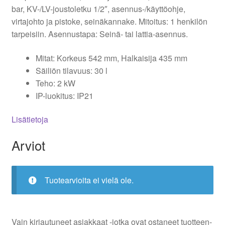
bar, KV-/LV-joustoletku 1/2″, asennus-/käyttöohje,
virtajohto ja pistoke, seinäkannake. Mitoitus: 1 henkilön
tarpeisiin. Asennustapa: Seinä- tai lattia-asennus.
Mitat: Korkeus 542 mm, Halkaisija 435 mm
Säiliön tilavuus: 30 l
Teho: 2 kW
IP-luokitus: IP21
Lisätietoja
Arviot
Tuotearvioita ei vielä ole.
Vain kirjautuneet asiakkaat -jotka ovat ostaneet tuotteen-