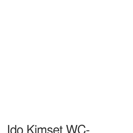
Aletuotteet
Evästekäytäntö (EU)
Ido Kimset WC-