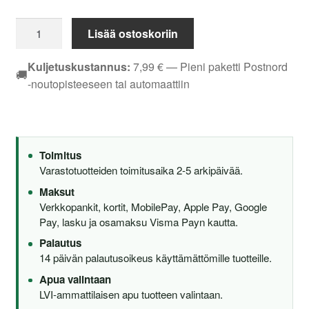
Ido
Lisää ostoskoriin
Kimset
WC-
Kuljetuskustannus:
7,99
€
— Pieni paketti Postnord
🚚
istuinkansi
-noutopisteeseen tai automaattiin
pehmeä
mattavalkoinen,
yhteensopiva
IDO
Toimitus
59-
Varastotuotteiden toimitusaika 2-5 arkipäivää.
ja
Maksut
31009-
Verkkopankit, kortit, MobilePay, Apple Pay, Google
sarjojen
Pay, lasku ja osamaksu Visma Payn kautta.
kanssa
Palautus
määrä
14 päivän palautusoikeus käyttämättömille tuotteille.
Apua valintaan
LVI-ammattilaisen apu tuotteen valintaan.