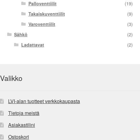
Palloventtiilit
(19)
Takaiskuventtiilit
(9)
Varoventtiilit
(3)
Sähkö
(2)
Ladattavat
(2)
Valikko
LVI-alan tuotteet verkkokaupasta
Tietoja meistä
Asiakastilini
Ostoskori