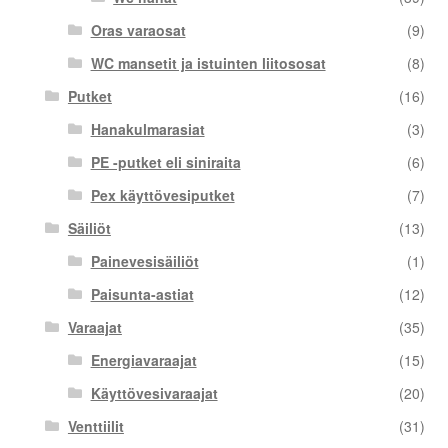
Oras varaosat
(9)
WC mansetit ja istuinten liitososat
(8)
Putket
(16)
Hanakulmarasiat
(3)
PE -putket eli siniraita
(6)
Pex käyttövesiputket
(7)
Säiliöt
(13)
Painevesisäiliöt
(1)
Paisunta-astiat
(12)
Varaajat
(35)
Energiavaraajat
(15)
Käyttövesivaraajat
(20)
Venttiilit
(31)