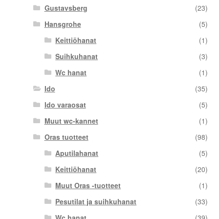
Gustavsberg
(23)
Hansgrohe
(5)
Keittiöhanat
(1)
Suihkuhanat
(3)
Wc hanat
(1)
Ido
(35)
Ido varaosat
(5)
Muut wc-kannet
(1)
Oras tuotteet
(98)
Aputilahanat
(5)
Keittiöhanat
(20)
Muut Oras -tuotteet
(1)
Pesutilat ja suihkuhanat
(33)
Wc hanat
(39)