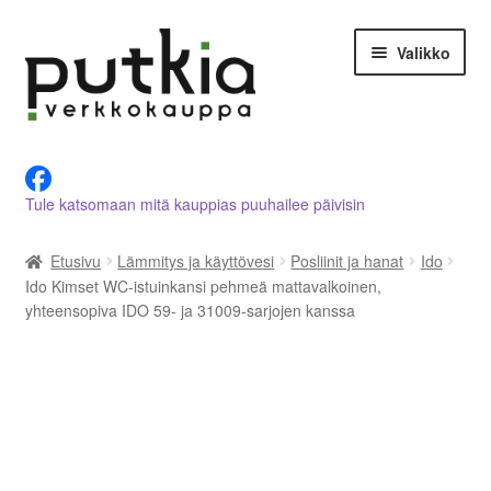
Siirry
Siirry
Valikko
navigointiin
sisältöön
LVI-alan tuotteet verkkokaupasta
Tule katsomaan mitä kauppias puuhailee päivisin
Tietoja meistä
Etusivu
Lämmitys ja käyttövesi
Posliinit ja hanat
Ido
Asiakastilini
Ido Kimset WC-istuinkansi pehmeä mattavalkoinen,
yhteensopiva IDO 59- ja 31009-sarjojen kanssa
Ostoskori
Kassalle
Ota yhteyttä