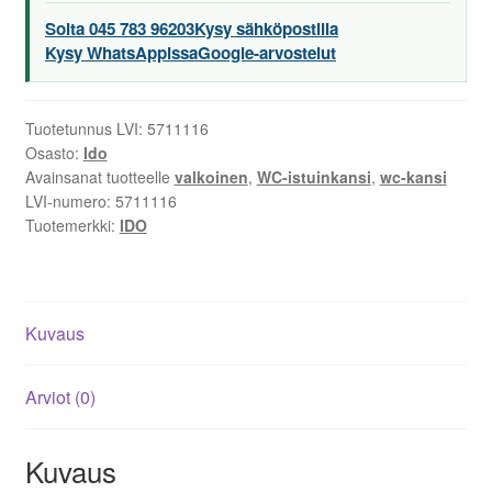
Soita 045 783 96203
Kysy sähköpostilla
Kysy WhatsAppissa
Google-arvostelut
Tuotetunnus LVI:
5711116
Osasto:
Ido
Avainsanat tuotteelle
valkoinen
,
WC-istuinkansi
,
wc-kansi
LVI-numero:
5711116
Tuotemerkki:
IDO
Kuvaus
Arviot (0)
Kuvaus