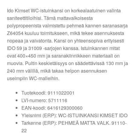
Ido Kimset WC-istuinkansi on korkealaatuinen valinta
saniteettitiloihisi. Tämä mattavalkoisesta
polypropeenista valmistettu pehmeä kannen saranasarja
Z64054 kuuluu toimitukseen, mikä tekee asennuksesta
nopeaa ja vaivatonta. Kansi on yhteensopiva erityisesti
IDO 59 ja 31009 -sarjojen kanssa. Istuinkannen mitat
ovat 400×450 mm ja saranakiinnikkeen materiaali on
muovia. Pultin keskietäisyys on säädettävissä 130 mm ja
240 mm välillä, mikä takaa helpon asennuksen
useimpiin WC-malleihin.
Tuotekoodi: 9111022001
LVI-numero: 5711116
EAN-koodi: 6416129300060
Yleisnimi (ERP): WC-ISTUINKANSI KIMSET IDO
Tarkenne (ERP): PEHMEÄ MATTA VALK. 91110-
22