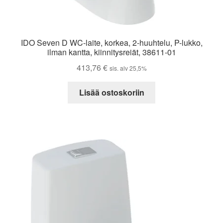
IDO Seven D WC-laite, korkea, 2-huuhtelu, P-lukko,
ilman kantta, kiinnitysreiät, 38611-01
413,76
€
sis. alv 25,5%
Lisää ostoskoriin