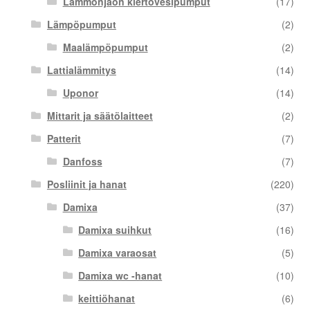
Lämmönjaon kiertovesipumput
(17)
Lämpöpumput
(2)
Maalämpöpumput
(2)
Lattialämmitys
(14)
Uponor
(14)
Mittarit ja säätölaitteet
(2)
Patterit
(7)
Danfoss
(7)
Posliinit ja hanat
(220)
Damixa
(37)
Damixa suihkut
(16)
Damixa varaosat
(5)
Damixa wc -hanat
(10)
keittiöhanat
(6)