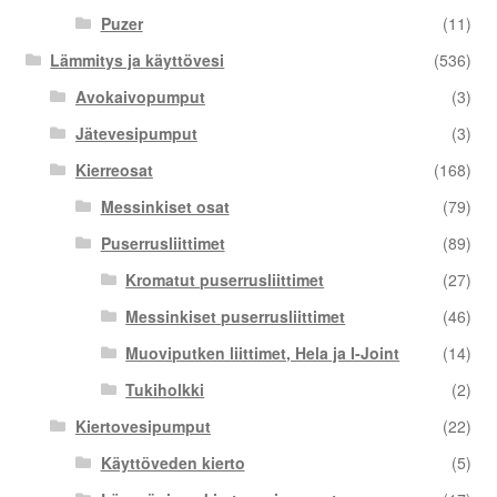
Puzer
(11)
Lämmitys ja käyttövesi
(536)
Avokaivopumput
(3)
Jätevesipumput
(3)
Kierreosat
(168)
Messinkiset osat
(79)
Puserrusliittimet
(89)
Kromatut puserrusliittimet
(27)
Messinkiset puserrusliittimet
(46)
Muoviputken liittimet, Hela ja I-Joint
(14)
Tukiholkki
(2)
Kiertovesipumput
(22)
Käyttöveden kierto
(5)