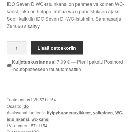
IDO Seven D WC-istuinkansi on pehmeä valkoinen WC-
kansi, joka on helppo irrottaa wc:n puhdistuksen ajaksi.
Sopii kaikkiin IDO Seven D -WC-istuimiin. Saranasarja
Z64056 sisältyy.
IDO
Lisää ostoskoriin
Seven
D
Kuljetuskustannus:
7,99
€
— Pieni paketti Postnord
🚚
WC-
-noutopisteeseen tai automaattiin
istuinkansi
pehmeä
valkoinen
määrä
Tuotetunnus LVI:
5711154
Osasto:
Ido
Avainsanat tuotteelle
Kylpyhuonetarvikkeet
,
valkoinen
,
WC-
istuinkansi
,
wc-kansi
LVI-numero:
5711154
Tuotemerkki:
IDO