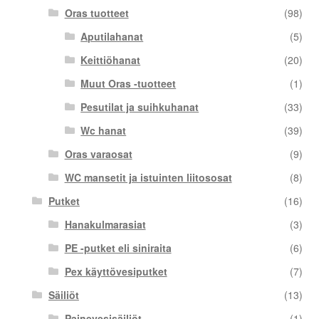
Oras tuotteet
(98)
Aputilahanat
(5)
Keittiöhanat
(20)
Muut Oras -tuotteet
(1)
Pesutilat ja suihkuhanat
(33)
Wc hanat
(39)
Oras varaosat
(9)
WC mansetit ja istuinten liitososat
(8)
Putket
(16)
Hanakulmarasiat
(3)
PE -putket eli siniraita
(6)
Pex käyttövesiputket
(7)
Säiliöt
(13)
Painevesisäiliöt
(1)