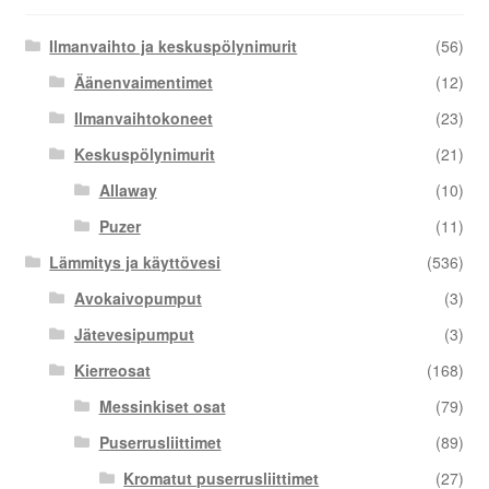
Ilmanvaihto ja keskuspölynimurit
(56)
Äänenvaimentimet
(12)
Ilmanvaihtokoneet
(23)
Keskuspölynimurit
(21)
Allaway
(10)
Puzer
(11)
Lämmitys ja käyttövesi
(536)
Avokaivopumput
(3)
Jätevesipumput
(3)
Kierreosat
(168)
Messinkiset osat
(79)
Puserrusliittimet
(89)
Kromatut puserrusliittimet
(27)