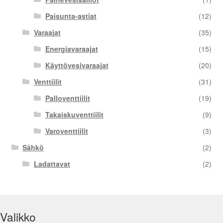
Paisunta-astiat
(12)
Varaajat
(35)
Energiavaraajat
(15)
Käyttövesivaraajat
(20)
Venttiilit
(31)
Palloventtiilit
(19)
Takaiskuventtiilit
(9)
Varoventtiilit
(3)
Sähkö
(2)
Ladattavat
(2)
Valikko