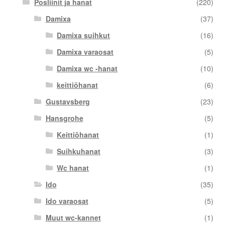
Posliinit ja hanat
(220)
Damixa
(37)
Damixa suihkut
(16)
Damixa varaosat
(5)
Damixa wc -hanat
(10)
keittiöhanat
(6)
Gustavsberg
(23)
Hansgrohe
(5)
Keittiöhanat
(1)
Suihkuhanat
(3)
Wc hanat
(1)
Ido
(35)
Ido varaosat
(5)
Muut wc-kannet
(1)