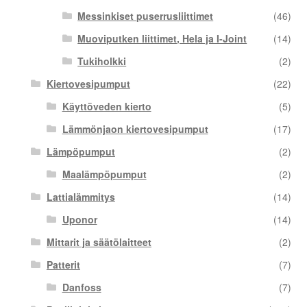
Messinkiset puserrusliittimet
(46)
Muoviputken liittimet, Hela ja I-Joint
(14)
Tukiholkki
(2)
Kiertovesipumput
(22)
Käyttöveden kierto
(5)
Lämmönjaon kiertovesipumput
(17)
Lämpöpumput
(2)
Maalämpöpumput
(2)
Lattialämmitys
(14)
Uponor
(14)
Mittarit ja säätölaitteet
(2)
Patterit
(7)
Danfoss
(7)