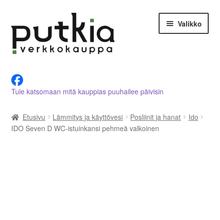
Siirry
Siirry
Valikko
navigointiin
sisältöön
LVI-alan tuotteet verkkokaupasta
Tule katsomaan mitä kauppias puuhailee päivisin
Tietoja meistä
Etusivu
Lämmitys ja käyttövesi
Posliinit ja hanat
Ido
Asiakastilini
IDO Seven D WC-istuinkansi pehmeä valkoinen
Ostoskori
Kassalle
Ota yhteyttä