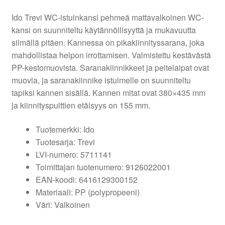
Ido Trevi WC-istuinkansi pehmeä mattavalkoinen WC-
kansi on suunniteltu käytännöllisyyttä ja mukavuutta
silmällä pitäen. Kannessa on pikakiinnityssarana, joka
mahdollistaa helpon irrottamisen. Valmistettu kestävästä
PP-kestomuovista. Saranakiinnikkeet ja peitelaipat ovat
muovia, ja saranakiinnike istuimelle on suunniteltu
tapiksi kannen sisällä. Kannen mitat ovat 380×435 mm
ja kiinnityspulttien etäisyys on 155 mm.
Tuotemerkki: Ido
Tuotesarja: Trevi
LVI-numero: 5711141
Toimittajan tuotenumero: 9126022001
EAN-koodi: 6416129300152
Materiaali: PP (polypropeeni)
Väri: Valkoinen