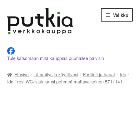
Siirry
Siirry
Valikko
navigointiin
sisältöön
LVI-alan tuotteet verkkokaupasta
Tule katsomaan mitä kauppias puuhailee päivisin
Tietoja meistä
Etusivu
Lämmitys ja käyttövesi
Posliinit ja hanat
Ido
Asiakastilini
Ido Trevi WC-istuinkansi pehmeä mattavalkoinen 5711141
Ostoskori
Kassalle
Ota yhteyttä