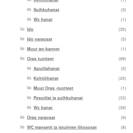
Suihkuhanat
(3)
Wc hanat
(1)
Ido
(35)
Ido varaosat
(5)
Muut wc-kannet
(1)
Oras tuotteet
(98)
Aputilahanat
(5)
Keittiöhanat
(20)
Muut Oras -tuotteet
(1)
Pesutilat ja suihkuhanat
(33)
Wc hanat
(39)
Oras varaosat
(9)
WC mansetit ja istuinten liitososat
(8)