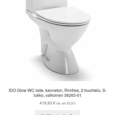
IDO Glow WC-laite, kanneton, Rimfree, 2-huuhtelu, S-
lukko, valkoinen 38263-01
419,83
€
sis. alv 25,5%