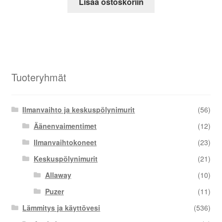
Lisää ostoskoriin
Tuoteryhmät
Ilmanvaihto ja keskuspölynimurit
(56)
Äänenvaimentimet
(12)
Ilmanvaihtokoneet
(23)
Keskuspölynimurit
(21)
Allaway
(10)
Puzer
(11)
Lämmitys ja käyttövesi
(536)