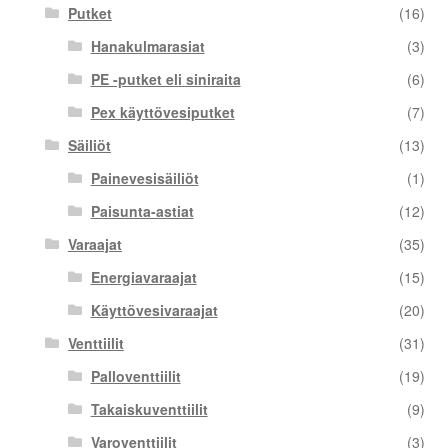
Putket
(16)
Hanakulmarasiat
(3)
PE -putket eli siniraita
(6)
Pex käyttövesiputket
(7)
Säiliöt
(13)
Painevesisäiliöt
(1)
Paisunta-astiat
(12)
Varaajat
(35)
Energiavaraajat
(15)
Käyttövesivaraajat
(20)
Venttiilit
(31)
Palloventtiilit
(19)
Takaiskuventtiilit
(9)
Varoventtiilit
(3)