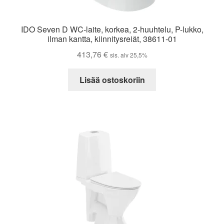
IDO Seven D WC-laite, korkea, 2-huuhtelu, P-lukko,
ilman kantta, kiinnitysreiät, 38611-01
413,76
€
sis. alv 25,5%
Lisää ostoskoriin