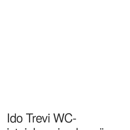
Aletuotteet
Evästekäytäntö (EU)
Ido Trevi WC-