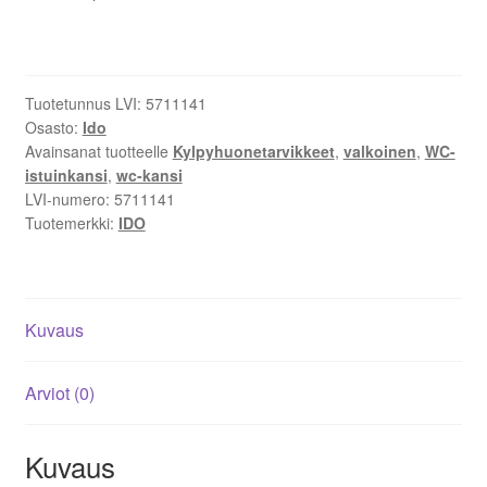
pehmeä
mattavalkoinen
5711141
määrä
Tuotetunnus LVI:
5711141
Osasto:
Ido
Avainsanat tuotteelle
Kylpyhuonetarvikkeet
,
valkoinen
,
WC-
istuinkansi
,
wc-kansi
LVI-numero:
5711141
Tuotemerkki:
IDO
Kuvaus
Arviot (0)
Kuvaus