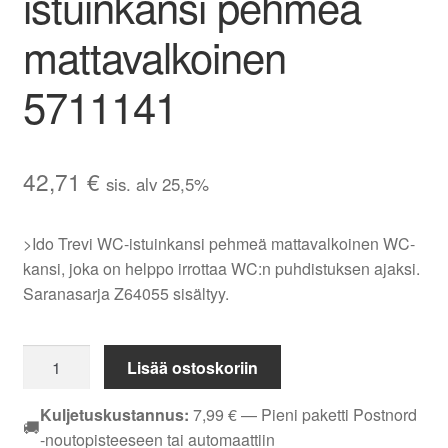
istuinkansi pehmeä
mattavalkoinen
5711141
42,71
€
sis. alv 25,5%
>Ido Trevi WC-istuinkansi pehmeä mattavalkoinen WC-
kansi, joka on helppo irrottaa WC:n puhdistuksen ajaksi.
Saranasarja Z64055 sisältyy.
Ido
Lisää ostoskoriin
Trevi
WC-
Kuljetuskustannus:
7,99
€
— Pieni paketti Postnord
🚚
istuinkansi
-noutopisteeseen tai automaattiin