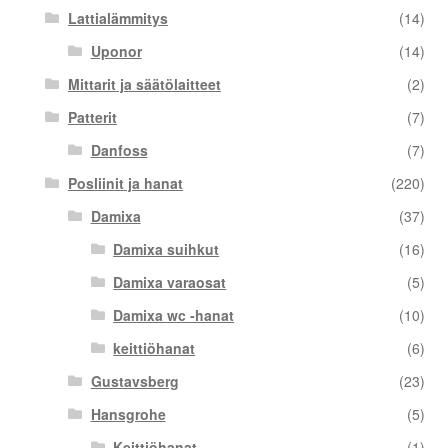
Lattialämmitys
(14)
Uponor
(14)
Mittarit ja säätölaitteet
(2)
Patterit
(7)
Danfoss
(7)
Posliinit ja hanat
(220)
Damixa
(37)
Damixa suihkut
(16)
Damixa varaosat
(5)
Damixa wc -hanat
(10)
keittiöhanat
(6)
Gustavsberg
(23)
Hansgrohe
(5)
Keittiöhanat
(1)