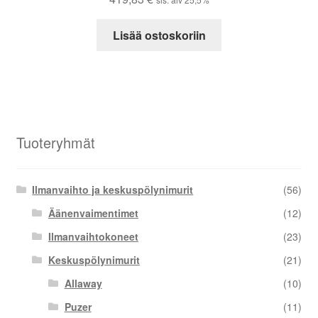
Lisää ostoskoriin
Tuoteryhmät
Ilmanvaihto ja keskuspölynimurit
(56)
Äänenvaimentimet
(12)
Ilmanvaihtokoneet
(23)
Keskuspölynimurit
(21)
Allaway
(10)
Puzer
(11)