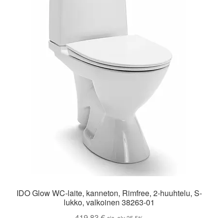
IDO Glow WC-laite, kanneton, Rimfree, 2-huuhtelu, S-
lukko, valkoinen 38263-01
419,83
€
sis. alv 25,5%