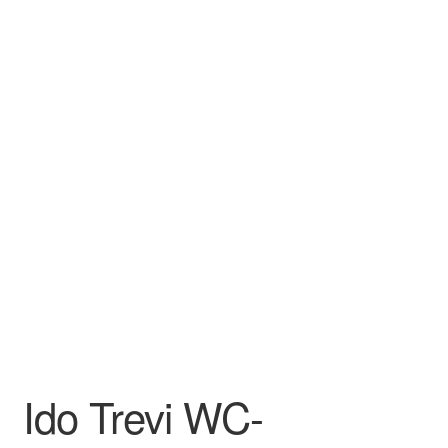
Aletuotteet
Evästekäytäntö (EU)
Ido Trevi WC-