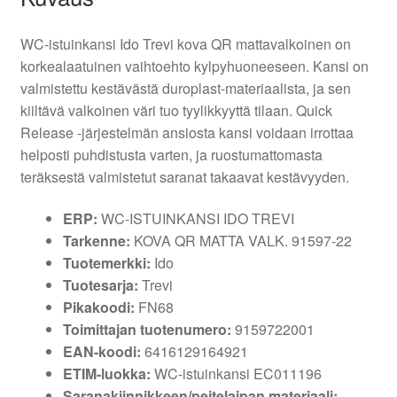
WC-istuinkansi Ido Trevi kova QR mattavalkoinen on
korkealaatuinen vaihtoehto kylpyhuoneeseen. Kansi on
valmistettu kestävästä duroplast-materiaalista, ja sen
kiiltävä valkoinen väri tuo tyylikkyyttä tilaan. Quick
Release -järjestelmän ansiosta kansi voidaan irrottaa
helposti puhdistusta varten, ja ruostumattomasta
teräksestä valmistetut saranat takaavat kestävyyden.
ERP:
WC-ISTUINKANSI IDO TREVI
Tarkenne:
KOVA QR MATTA VALK. 91597-22
Tuotemerkki:
Ido
Tuotesarja:
Trevi
Pikakoodi:
FN68
Toimittajan tuotenumero:
9159722001
EAN-koodi:
6416129164921
ETIM-luokka:
WC-istuinkansi EC011196
Saranakiinnikkeen/peitelaipan materiaali: