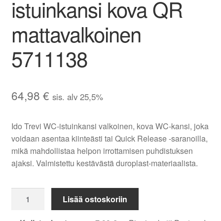
istuinkansi kova QR
mattavalkoinen
5711138
64,98
€
sis. alv 25,5%
Ido Trevi WC-istuinkansi valkoinen, kova WC-kansi, joka
voidaan asentaa kiinteästi tai Quick Release -saranoilla,
mikä mahdollistaa helpon irrottamisen puhdistuksen
ajaksi. Valmistettu kestävästä duroplast-materiaalista.
Ido
Lisää ostoskoriin
Trevi
WC-