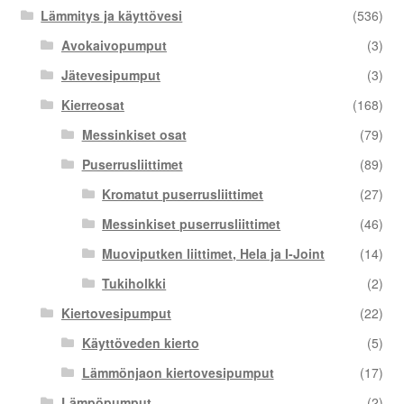
Lämmitys ja käyttövesi
(536)
Avokaivopumput
(3)
Jätevesipumput
(3)
Kierreosat
(168)
Messinkiset osat
(79)
Puserrusliittimet
(89)
Kromatut puserrusliittimet
(27)
Messinkiset puserrusliittimet
(46)
Muoviputken liittimet, Hela ja I-Joint
(14)
Tukiholkki
(2)
Kiertovesipumput
(22)
Käyttöveden kierto
(5)
Lämmönjaon kiertovesipumput
(17)
Lämpöpumput
(2)