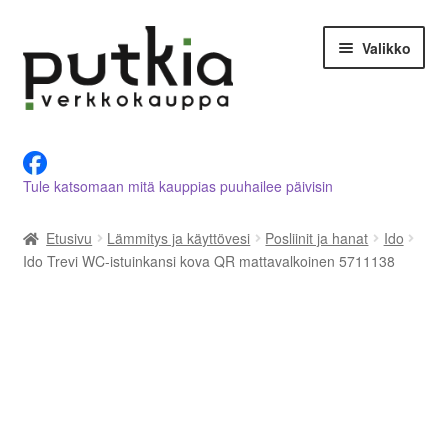
Siirry
Siirry
Valikko
navigointiin
sisältöön
LVI-alan tuotteet verkkokaupasta
Tule katsomaan mitä kauppias puuhailee päivisin
Tietoja meistä
Etusivu
Lämmitys ja käyttövesi
Posliinit ja hanat
Ido
Asiakastilini
Ido Trevi WC-istuinkansi kova QR mattavalkoinen 5711138
Ostoskori
Kassalle
Ota yhteyttä