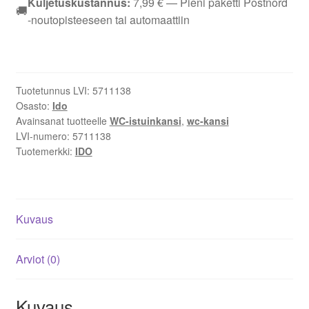
Kuljetuskustannus:
7,99
€
— Pieni paketti Postnord
🚚
istuinkansi
-noutopisteeseen tai automaattiin
kova
QR
mattavalkoinen
5711138
Tuotetunnus LVI:
5711138
määrä
Osasto:
Ido
Avainsanat tuotteelle
WC-istuinkansi
,
wc-kansi
LVI-numero:
5711138
Tuotemerkki:
IDO
Kuvaus
Arviot (0)
Kuvaus