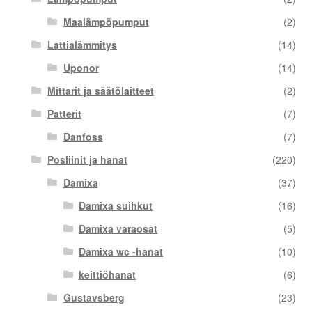
Maalämpöpumput
(2)
Lattialämmitys
(14)
Uponor
(14)
Mittarit ja säätölaitteet
(2)
Patterit
(7)
Danfoss
(7)
Posliinit ja hanat
(220)
Damixa
(37)
Damixa suihkut
(16)
Damixa varaosat
(5)
Damixa wc -hanat
(10)
keittiöhanat
(6)
Gustavsberg
(23)