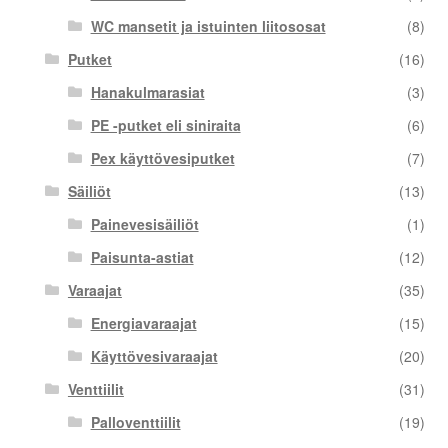
WC mansetit ja istuinten liitososat
(8)
Putket
(16)
Hanakulmarasiat
(3)
PE -putket eli siniraita
(6)
Pex käyttövesiputket
(7)
Säiliöt
(13)
Painevesisäiliöt
(1)
Paisunta-astiat
(12)
Varaajat
(35)
Energiavaraajat
(15)
Käyttövesivaraajat
(20)
Venttiilit
(31)
Palloventtiilit
(19)