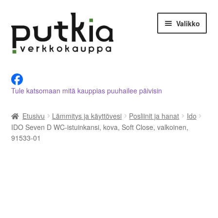
Siirry
Siirry
Valikko
navigointiin
sisältöön
LVI-alan tuotteet verkkokaupasta
Tule katsomaan mitä kauppias puuhailee päivisin
Tietoja meistä
Etusivu
Lämmitys ja käyttövesi
Posliinit ja hanat
Ido
Asiakastilini
IDO Seven D WC-istuinkansi, kova, Soft Close, valkoinen,
91533-01
Ostoskori
Kassalle
Ota yhteyttä