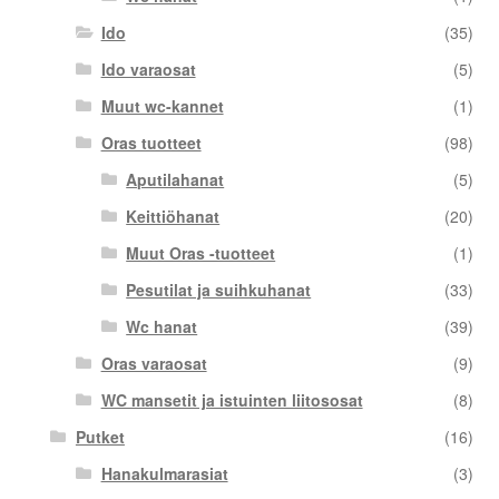
Ido
(35)
Ido varaosat
(5)
Muut wc-kannet
(1)
Oras tuotteet
(98)
Aputilahanat
(5)
Keittiöhanat
(20)
Muut Oras -tuotteet
(1)
Pesutilat ja suihkuhanat
(33)
Wc hanat
(39)
Oras varaosat
(9)
WC mansetit ja istuinten liitososat
(8)
Putket
(16)
Hanakulmarasiat
(3)