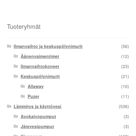
Tuoteryhmät
Ilmanvaihto ja keskuspölynimurit
(56)
Äänenvaimentimet
(12)
Ilmanvaihtokoneet
(23)
Keskuspölynimurit
(21)
Allaway
(10)
Puzer
(11)
Lämmitys ja käyttövesi
(536)
Avokaivopumput
(3)
Jätevesipumput
(3)