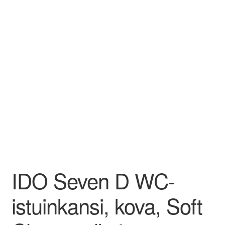
Aletuotteet
Evästekäytäntö (EU)
IDO Seven D WC-
istuinkansi, kova, Soft