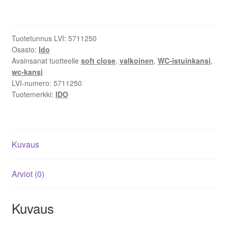
kova,
Soft
Close,
Tuotetunnus LVI:
5711250
valkoinen,
Osasto:
Ido
91533-
Avainsanat tuotteelle
soft close
,
valkoinen
,
WC-istuinkansi
,
01
wc-kansi
määrä
LVI-numero:
5711250
Tuotemerkki:
IDO
Kuvaus
Arviot (0)
Kuvaus