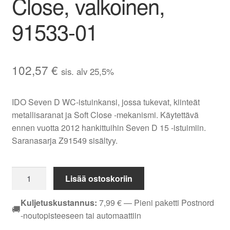
Close, valkoinen,
91533-01
102,57
€
sis. alv 25,5%
IDO Seven D WC-istuinkansi, jossa tukevat, kiinteät
metallisaranat ja Soft Close -mekanismi. Käytettävä
ennen vuotta 2012 hankittuihin Seven D 15 -istuimiin.
Saranasarja Z91549 sisältyy.
IDO
Lisää ostoskoriin
Seven
D
Kuljetuskustannus:
7,99
€
— Pieni paketti Postnord
🚚
WC-
-noutopisteeseen tai automaattiin
istuinkansi,