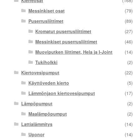
Kierreosat
(168)
Messinkiset osat
(79)
Puserrusliittimet
(89)
Kromatut puserrusliittimet
(27)
Messinkiset puserrusliittimet
(46)
Muoviputken liittimet, Hela ja I-Joint
(14)
Tukiholkki
(2)
Kiertovesipumput
(22)
Käyttöveden kierto
(5)
Lämmönjaon kiertovesipumput
(17)
Lämpöpumput
(2)
Maalämpöpumput
(2)
Lattialämmitys
(14)
Uponor
(14)