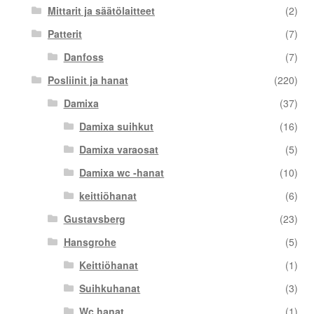
Mittarit ja säätölaitteet
(2)
Patterit
(7)
Danfoss
(7)
Posliinit ja hanat
(220)
Damixa
(37)
Damixa suihkut
(16)
Damixa varaosat
(5)
Damixa wc -hanat
(10)
keittiöhanat
(6)
Gustavsberg
(23)
Hansgrohe
(5)
Keittiöhanat
(1)
Suihkuhanat
(3)
Wc hanat
(1)