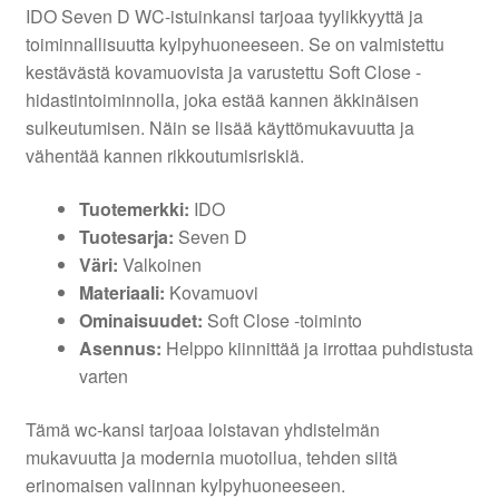
IDO Seven D WC-istuinkansi tarjoaa tyylikkyyttä ja
toiminnallisuutta kylpyhuoneeseen. Se on valmistettu
kestävästä kovamuovista ja varustettu Soft Close -
hidastintoiminnolla, joka estää kannen äkkinäisen
sulkeutumisen. Näin se lisää käyttömukavuutta ja
vähentää kannen rikkoutumisriskiä.
Tuotemerkki:
IDO
Tuotesarja:
Seven D
Väri:
Valkoinen
Materiaali:
Kovamuovi
Ominaisuudet:
Soft Close -toiminto
Asennus:
Helppo kiinnittää ja irrottaa puhdistusta
varten
Tämä wc-kansi tarjoaa loistavan yhdistelmän
mukavuutta ja modernia muotoilua, tehden siitä
erinomaisen valinnan kylpyhuoneeseen.