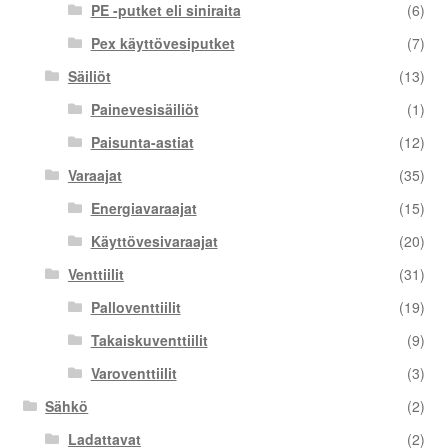
PE -putket eli siniraita
(6)
Pex käyttövesiputket
(7)
Säiliöt
(13)
Painevesisäiliöt
(1)
Paisunta-astiat
(12)
Varaajat
(35)
Energiavaraajat
(15)
Käyttövesivaraajat
(20)
Venttiilit
(31)
Palloventtiilit
(19)
Takaiskuventtiilit
(9)
Varoventtiilit
(3)
Sähkö
(2)
Ladattavat
(2)