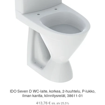
IDO Seven D WC-laite, korkea, 2-huuhtelu, P-lukko,
ilman kantta, kiinnitysreiät, 38611-01
413,76
€
sis. alv 25,5%