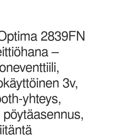
Optima 2839FN
ittiöhana –
neventtiili,
okäyttöinen 3v,
oth-yhteys,
, pöytäasennus,
iitäntä