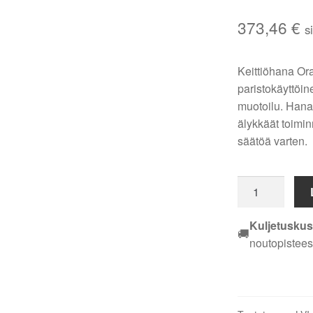
373,46
€
s
Keittiöhana O
paristokäyttöin
muotoilu. Hana 
älykkäät toimi
säätöä varten.
Oras
Optima
2839FN
Kuljetuskus
🚚
pkv
noutopistees
keittiöhana
–
pesukoneventtii
paristokäyttöin