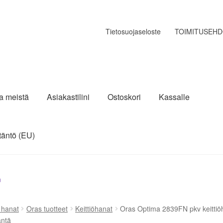
Tietosuojaseloste
TOIMITUSEH
ja meistä
Asiakastilini
Ostoskori
Kassalle
täntö (EU)
n
a hanat
Oras tuotteet
Keittiöhanat
Oras Optima 2839FN pkv keittiöha
äntä