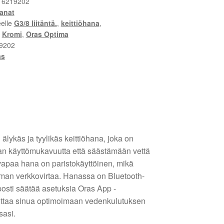
:
6219202
hanat
eelle
G3/8 liitäntä.
,
keittiöhana
,
,
Kromi
,
Oras Optima
9202
as
lykäs ja tyylikäs keittiöhana, joka on
an käyttömukavuutta että säästämään vettä
apaa hana on paristokäyttöinen, mikä
ilman verkkovirtaa. Hanassa on Bluetooth-
lposti säätää asetuksia Oras App -
uttaa sinua optimoimaan vedenkulutuksen
sasi.