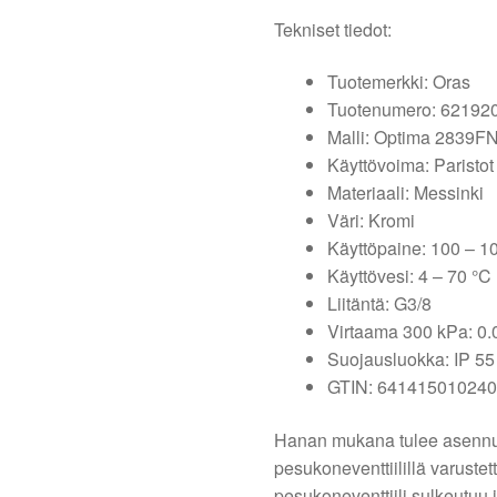
Tekniset tiedot:
Tuotemerkki: Oras
Tuotenumero: 62192
Malli: Optima 2839F
Käyttövoima: Paristot
Materiaali: Messinki
Väri: Kromi
Käyttöpaine: 100 – 1
Käyttövesi: 4 – 70 °C
Liitäntä: G3/8
Virtaama 300 kPa: 0.05
Suojausluokka: IP 55
GTIN: 64141501024
Hanan mukana tulee asennus-
pesukoneventtiilillä varuste
pesukoneventtiili sulkeutuu 