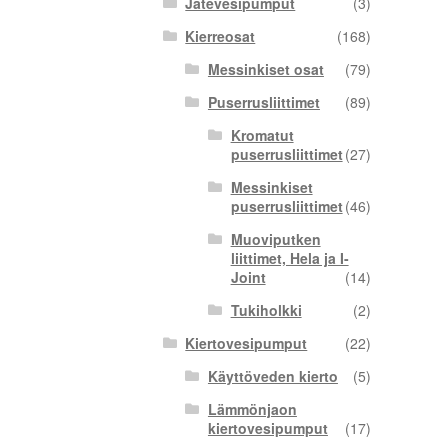
Jätevesipumput
(3)
Kierreosat
(168)
Messinkiset osat
(79)
Puserrusliittimet
(89)
Kromatut
puserrusliittimet
(27)
Messinkiset
puserrusliittimet
(46)
Muoviputken
liittimet, Hela ja I-
Joint
(14)
Tukiholkki
(2)
Kiertovesipumput
(22)
Käyttöveden kierto
(5)
Lämmönjaon
kiertovesipumput
(17)