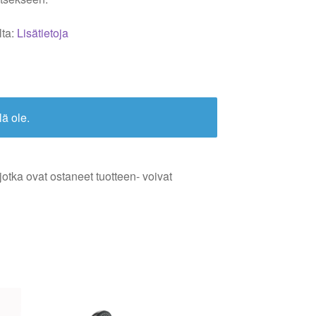
lta:
Lisätietoja
lä ole.
jotka ovat ostaneet tuotteen- voivat