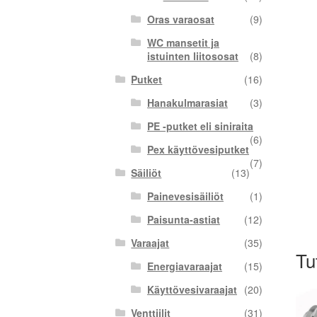
Oras varaosat
(9)
WC mansetit ja
istuinten liitososat
(8)
Putket
(16)
Hanakulmarasiat
(3)
PE -putket eli siniraita
(6)
Pex käyttövesiputket
(7)
Säiliöt
(13)
Painevesisäiliöt
(1)
Paisunta-astiat
(12)
Varaajat
(35)
Tu
Energiavaraajat
(15)
Käyttövesivaraajat
(20)
Venttiilit
(31)