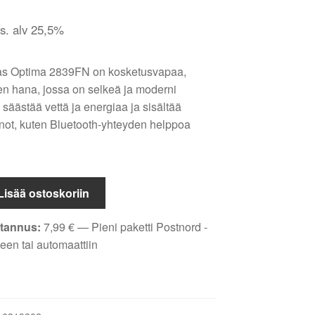
is. alv 25,5%
ras Optima 2839FN on kosketusvapaa,
en hana, jossa on selkeä ja moderni
säästää vettä ja energiaa ja sisältää
nnot, kuten Bluetooth-yhteyden helppoa
Lisää ostoskoriin
tannus:
7,99
€
— Pieni paketti Postnord -
een tai automaattiin
li,
en