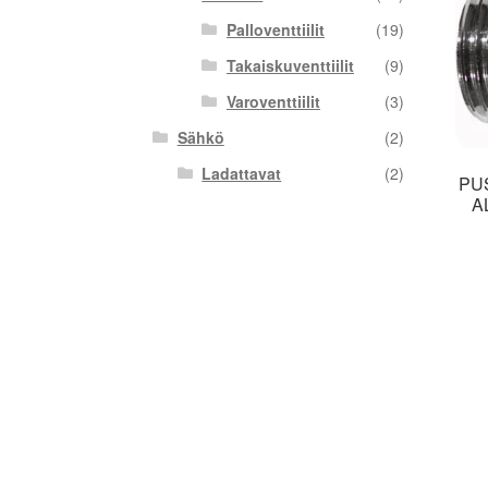
Palloventtiilit
(19)
Takaiskuventtiilit
(9)
Varoventtiilit
(3)
Sähkö
(2)
Ladattavat
(2)
PU
A