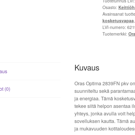
Tuotetunnus LVI
3v,
Osasto:
Keittiö
Bluetooth-
Avainsanat tuott
yhteys,
kosketusvapaa
kromi,
LVI-numero:
621
Tuotemerkki:
Or
pöytäasennus,
G3/8
liitäntä
määrä
Kuvaus
aus
Oras Optima 2839FN pkv on ä
ot (0)
suunniteltu sekä parantama
ja energiaa. Tämä kosketusv
tekee siitä helpon asentaa 
yhteys, jonka avulla voit he
sovelluksen kautta. Tämä a
ja mukavuuden kotitaloudes