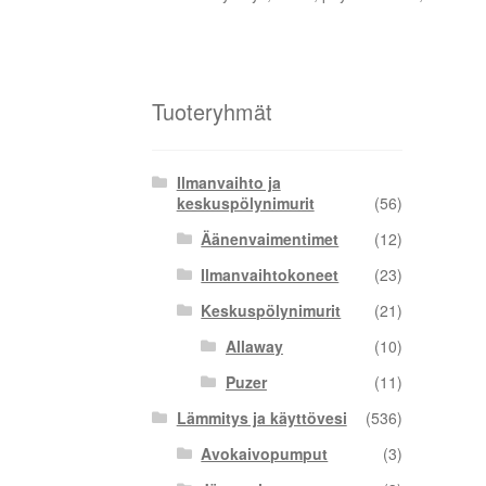
Tuoteryhmät
Ilmanvaihto ja
keskuspölynimurit
(56)
Äänenvaimentimet
(12)
Ilmanvaihtokoneet
(23)
Keskuspölynimurit
(21)
Allaway
(10)
Puzer
(11)
Lämmitys ja käyttövesi
(536)
Avokaivopumput
(3)