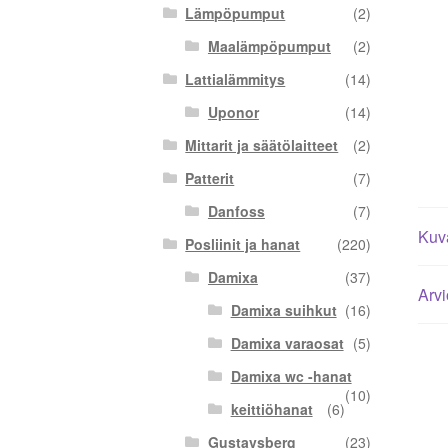
Lämpöpumput
(2)
Maalämpöpumput
(2)
Lattialämmitys
(14)
Uponor
(14)
Mittarit ja säätölaitteet
(2)
Patterit
(7)
Danfoss
(7)
Kuv
Posliinit ja hanat
(220)
Damixa
(37)
Arvi
Damixa suihkut
(16)
Damixa varaosat
(5)
Damixa wc -hanat
(10)
keittiöhanat
(6)
Gustavsberg
(23)