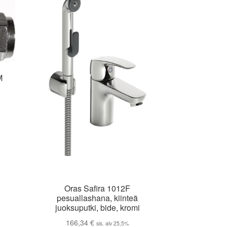
M
I
Oras Safira 1012F
pesuallashana, kiinteä
juoksuputki, bide, kromi
166,34
€
sis. alv 25,5%