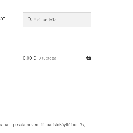
Etsi:
Haku
DOT
0,00
€
0 tuotetta
na – pesukoneventtiili, paristokäyttöinen 3v,