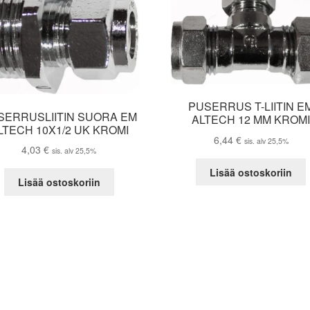
PUSERRUS T-LIITIN E
SERRUSLIITIN SUORA EM
ALTECH 12 MM KROM
LTECH 10X1/2 UK KROMI
6,44
€
sis. alv 25,5%
4,03
€
sis. alv 25,5%
Lisää ostoskoriin
Lisää ostoskoriin