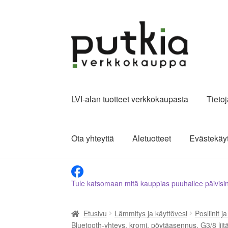
Siirry
Siirry
navigointiin
sisältöön
LVI-alan tuotteet verkkokaupasta
Tieto
Ota yhteyttä
Aletuotteet
Evästekäy
Tule katsomaan mitä kauppias puuhailee päivisi
Etusivu
Lämmitys ja käyttövesi
Posliinit j
Bluetooth-yhteys, kromi, pöytäasennus, G3/8 liit