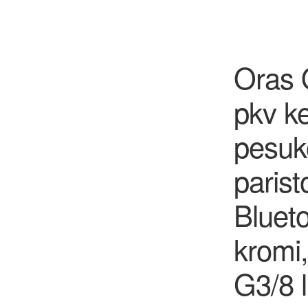
Oras 
pkv ke
pesuko
parist
Blueto
kromi
G3/8 l