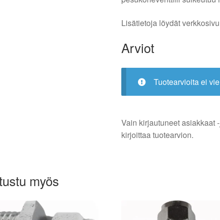
Lisätietoja löydät verkkosivu
Arviot
Tuotearvioita ei vie
Vain kirjautuneet asiakkaat -
kirjoittaa tuotearvion.
tustu myös