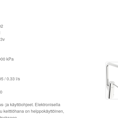
02
N
 3v
000 kPa
 / 0.33 l/s
00
 ja käyttöohjeet. Elektronisella
ttu keittiöhana on helppokäyttöinen,
itsekseen.